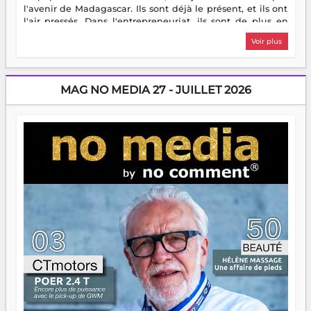
l'avenir de Madagascar. Ils sont déjà le présent, et ils ont
l'air pressés. Dans l'entrepreneuriat, ils sont de plus en
plus nombreux à se lancer, à créer, à risquer — souvent
Voir plus
sans filet, souvent sans aide, mais toujours avec cette
énergie un peu folle qui fait qu'on se demande s'ils
dorment vraiment la nuit. En culture, les nouvelles sont
encore meilleures. Aina Rasamoelina vient de décrocher le
MAG NO MEDIA 27 - JUILLET 2026
Prix RFI Instrumental Afrique. Miangaly Elia rafle le Prix
Paritana 2026. Madagascar rayonne, et ce sont des mains
jeunes qui tiennent la torche. Alors oui, on pourrait
s'arrêter là, applaudir et rentrer chez soi satisfait. Mais ce
serait passer à côté d'une chose essentielle. La fougue, ça
brûle fort — et parfois, ça brûle vite. Une flamme sans
direction peut éclairer autant qu'elle peut consumer. C'est
là que les aînés entrent en scène — pas pour reprendre le
gouvernail, mais pour montrer où sont les récifs. Les jeunes
ont la force, les vieux ont l'expérience, comme on dit. Ce
n'est pas un combat de générations — c'est une question
d'équipage. Partagez vos réussites, mais aussi vos échecs.
Surtout vos échecs, d'ailleurs — ils enseignent mieux que
n'importe quel manuel. À Madagascar, la barque avance.
Il faut juste s'assurer que tout le monde rame dans le
même sens.