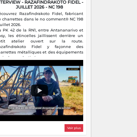
NTERVIEW - RAZAFINDRAKOTO FIDEL -
JUILLET 2026 - NC 198
écouvrez Razafindrakoto Fidel, fabricant
e charrettes dans le no comment® NC 198
juillet 2026.
u PK 42 de la RN1, entre Antananarivo et
asy, les étincelles jaillissent derrière un
etit atelier ouvert sur la route.
azafindrakoto Fidel y façonne des
harrettes métalliques et des équipements
gricoles destinés aux campagnes
algaches. Héritier d'un savoir-faire
milial, il perpétue un métier discret mais
sentiel.
Voir plus