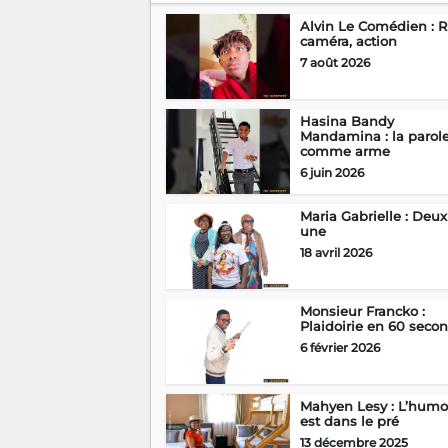
Alvin Le Comédien : Ri
caméra, action
7 août 2026
Hasina Bandy
Mandamina : la parol
comme arme
6 juin 2026
Maria Gabrielle : Deux
une
18 avril 2026
Monsieur Francko :
Plaidoirie en 60 seco
6 février 2026
Mahyen Lesy : L’humo
est dans le pré
13 décembre 2025