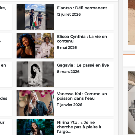
re,
Fiantso : Défi permanent
12 juillet 2026
Elisoa Cynthia : La vie en
e
contenu
9 mai 2026
 en
Gagavia : Le passé en live
8 mars 2026
Vanessa Koi : Comme un
ndes
poisson dans l’eau
11 janvier 2026
ur
Nirina Ytb : « Je ne
cherche pas à plaire à
l’algo...