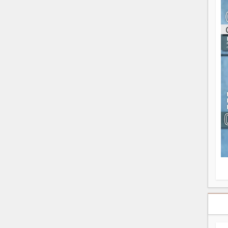
ou
re
p
fo
v
éc
l
p
mo
fo
di
—
vo
v
m
Ma
s
m