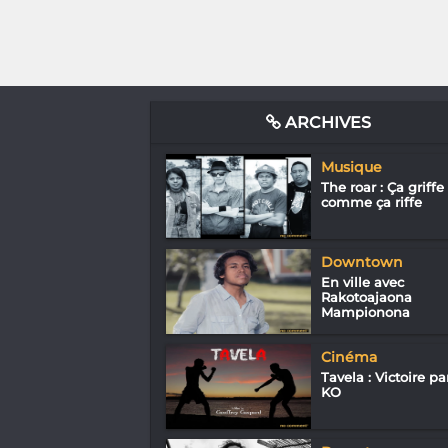
ARCHIVES
Musique
The roar : Ça griffe
comme ça riffe
Downtown
En ville avec
Rakotoajaona
Mampionona
Cinéma
Tavela : Victoire pa
KO