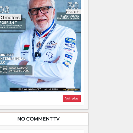
i, on pourrait s'arrêter là, applaudir et
ntrer chez soi satisfait. Mais ce serait
asser à côté d'une chose essentielle. La
ugue, ça brûle fort — et parfois, ça brûle
ite. Une flamme sans direction peut
lairer autant qu'elle peut consumer. C'est
à que les aînés entrent en scène — pas
our reprendre le gouvernail, mais pour
ntrer où sont les récifs. Les jeunes ont la
rce, les vieux ont l'expérience, comme on
t. Ce n'est pas un combat de générations
 c'est une question d'équipage. Partagez
s réussites, mais aussi vos échecs. Surtout
os échecs, d'ailleurs — ils enseignent
ieux que n'importe quel manuel. À
dagascar, la barque avance. Il faut juste
'assurer que tout le monde rame dans le
ême sens.
Voir plus
NO COMMENT TV