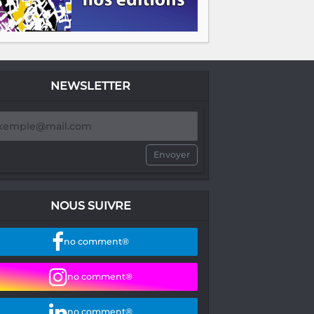
NEWSLETTER
Envoyer
NOUS SUIVRE
no comment®
no comment®
no comment®