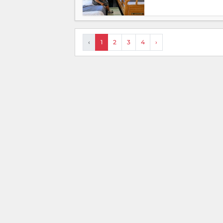
‹
1
2
3
4
›