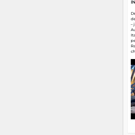
I
D
d
– 
A
It
p
R
c
a
m
fa
es