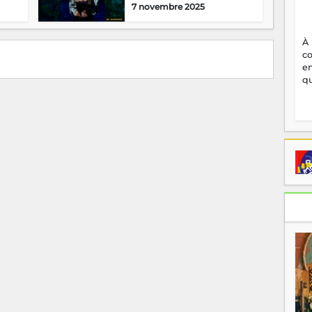
7 novembre 2025
À
c
en
qu