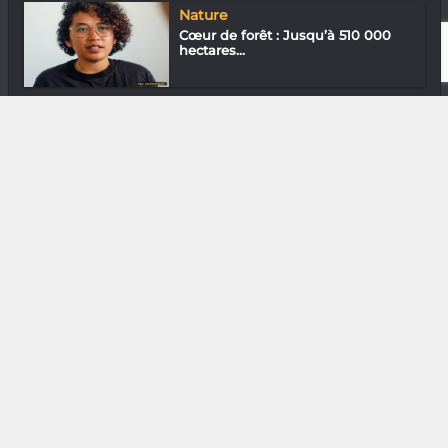
Nature
Cœur de forêt : Jusqu’à 510 000
hectares...
Photographie
RioTinto QMM : Quand l’eau ne
paye pas d...
DIVERS