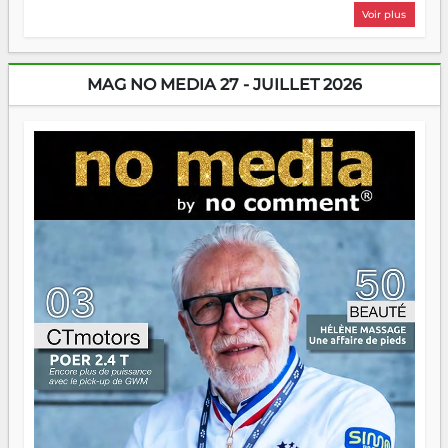
plus nombreux à se lancer, à créer, à risquer — souvent
Voir plus
sans filet, souvent sans aide, mais toujours avec cette
énergie un peu folle qui fait qu'on se demande s'ils
dorment vraiment la nuit. En culture, les nouvelles sont
encore meilleures. Aina Rasamoelina vient de décrocher le
MAG NO MEDIA 27 - JUILLET 2026
Prix RFI Instrumental Afrique. Miangaly Elia rafle le Prix
Paritana 2026. Madagascar rayonne, et ce sont des mains
jeunes qui tiennent la torche. Alors oui, on pourrait
s'arrêter là, applaudir et rentrer chez soi satisfait. Mais ce
serait passer à côté d'une chose essentielle. La fougue, ça
brûle fort — et parfois, ça brûle vite. Une flamme sans
direction peut éclairer autant qu'elle peut consumer. C'est
là que les aînés entrent en scène — pas pour reprendre le
gouvernail, mais pour montrer où sont les récifs. Les jeunes
ont la force, les vieux ont l'expérience, comme on dit. Ce
n'est pas un combat de générations — c'est une question
d'équipage. Partagez vos réussites, mais aussi vos échecs.
Surtout vos échecs, d'ailleurs — ils enseignent mieux que
n'importe quel manuel. À Madagascar, la barque avance.
Il faut juste s'assurer que tout le monde rame dans le
même sens.