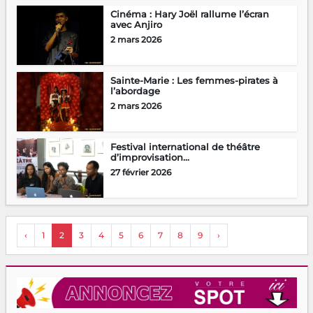
Cinéma : Hary Joël rallume l’écran
avec Anjiro
2 mars 2026
Sainte-Marie : Les femmes-pirates à
l’abordage
2 mars 2026
Festival international de théâtre
d’improvisation...
27 février 2026
‹
1
2
3
4
5
6
7
8
9
›