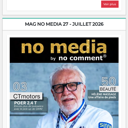
plus nombreux à se lancer, à créer, à risquer — souvent
Voir plus
sans filet, souvent sans aide, mais toujours avec cette
énergie un peu folle qui fait qu'on se demande s'ils
dorment vraiment la nuit. En culture, les nouvelles sont
encore meilleures. Aina Rasamoelina vient de décrocher le
MAG NO MEDIA 27 - JUILLET 2026
Prix RFI Instrumental Afrique. Miangaly Elia rafle le Prix
Paritana 2026. Madagascar rayonne, et ce sont des mains
jeunes qui tiennent la torche. Alors oui, on pourrait
s'arrêter là, applaudir et rentrer chez soi satisfait. Mais ce
serait passer à côté d'une chose essentielle. La fougue, ça
brûle fort — et parfois, ça brûle vite. Une flamme sans
direction peut éclairer autant qu'elle peut consumer. C'est
là que les aînés entrent en scène — pas pour reprendre le
gouvernail, mais pour montrer où sont les récifs. Les jeunes
ont la force, les vieux ont l'expérience, comme on dit. Ce
n'est pas un combat de générations — c'est une question
d'équipage. Partagez vos réussites, mais aussi vos échecs.
Surtout vos échecs, d'ailleurs — ils enseignent mieux que
n'importe quel manuel. À Madagascar, la barque avance.
Il faut juste s'assurer que tout le monde rame dans le
même sens.