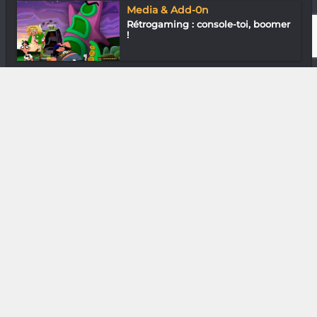
Media & Add-0n
Rétrogaming : console-toi, boomer
!
Assos
Tsimihipa Andriamazarivo (ONG
Tolotsoa)...
DIVERS