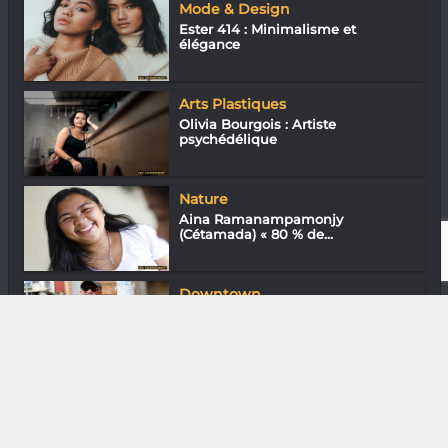
Mode & Design
Ester 414 : Minimalisme et
élégance
Arts Plastiques
Olivia Bourgois : Artiste
psychédélique
Nature
Aina Ramanampamonjy
(Cétamada) « 80 % de...
Downtown
En ville avec Dô Andria
DIVERS