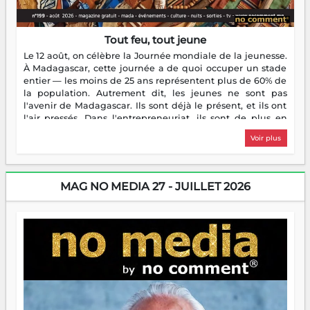
Tout feu, tout jeune
Le 12 août, on célèbre la Journée mondiale de la jeunesse.
À Madagascar, cette journée a de quoi occuper un stade
entier — les moins de 25 ans représentent plus de 60% de
la population. Autrement dit, les jeunes ne sont pas
l'avenir de Madagascar. Ils sont déjà le présent, et ils ont
l'air pressés. Dans l'entrepreneuriat, ils sont de plus en
plus nombreux à se lancer, à créer, à risquer — souvent
Voir plus
sans filet, souvent sans aide, mais toujours avec cette
énergie un peu folle qui fait qu'on se demande s'ils
dorment vraiment la nuit. En culture, les nouvelles sont
encore meilleures. Aina Rasamoelina vient de décrocher le
MAG NO MEDIA 27 - JUILLET 2026
Prix RFI Instrumental Afrique. Miangaly Elia rafle le Prix
Paritana 2026. Madagascar rayonne, et ce sont des mains
jeunes qui tiennent la torche. Alors oui, on pourrait
s'arrêter là, applaudir et rentrer chez soi satisfait. Mais ce
serait passer à côté d'une chose essentielle. La fougue, ça
brûle fort — et parfois, ça brûle vite. Une flamme sans
direction peut éclairer autant qu'elle peut consumer. C'est
là que les aînés entrent en scène — pas pour reprendre le
gouvernail, mais pour montrer où sont les récifs. Les jeunes
ont la force, les vieux ont l'expérience, comme on dit. Ce