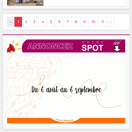
‹
1
2
3
4
5
6
7
8
9
10
11
›