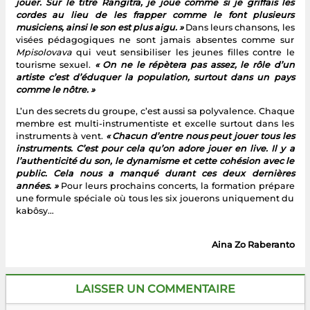
jouer. Sur le titre Rangitra, je joue comme si je griffais les
cordes au lieu de les frapper comme le font plusieurs
musiciens, ainsi le son est plus aigu. »
Dans leurs chansons, les
visées pédagogiques ne sont jamais absentes comme sur
Mpisolovava
qui veut sensibiliser les jeunes filles contre le
tourisme sexuel.
« On ne le répètera pas assez, le rôle d’un
artiste c’est d’éduquer la population, surtout dans un pays
comme le nôtre. »
L’un des secrets du groupe, c’est aussi sa polyvalence. Chaque
membre est multi-instrumentiste et excelle surtout dans les
instruments à vent.
« Chacun d’entre nous peut jouer tous les
instruments. C’est pour cela qu’on adore jouer en live. Il y a
l’authenticité du son, le dynamisme et cette cohésion avec le
public. Cela nous a manqué durant ces deux dernières
années. »
Pour leurs prochains concerts, la formation prépare
une formule spéciale où tous les six jouerons uniquement du
kabôsy…
Aina Zo Raberanto
LAISSER UN COMMENTAIRE