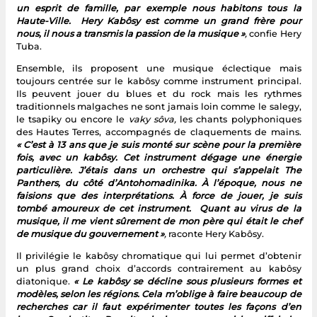
un esprit de famille, par exemple nous habitons tous la
Haute-Ville. Hery Kabôsy est comme un grand frère pour
nous, il nous a transmis la passion de la musique »
,
confie Hery
Tuba.
Ensemble, ils proposent une musique éclectique mais
toujours centrée sur le kabôsy comme instrument principal.
Ils peuvent jouer du blues et du rock mais les rythmes
traditionnels malgaches ne sont jamais loin comme le salegy,
le tsapiky ou encore le
vaky sôva,
les chants polyphoniques
des Hautes Terres, accompagnés de claquements de mains.
« C’est à 13 ans que je suis monté sur scène pour la première
fois, avec un kabôsy. Cet
instrument dégage une énergie
particulière. J’étais dans un orchestre qui s’appelait The
Panthers, du côté d’Antohomadinika. À l’époque, nous ne
faisions que des interprétations. À force de jouer, je suis
tombé amoureux de cet instrument. Quant au virus de la
musique, il me vient sûrement de mon père qui était le chef
de musique du gouvernement »
,
raconte Hery Kabôsy.
Il privilégie le kabôsy chromatique qui lui permet d’obtenir
un plus grand choix d’accords contrairement au kabôsy
diatonique.
« Le kabôsy se décline sous plusieurs formes et
modèles, selon les régions. Cela m’oblige à faire beaucoup de
recherches car il faut expérimenter toutes les façons d’en