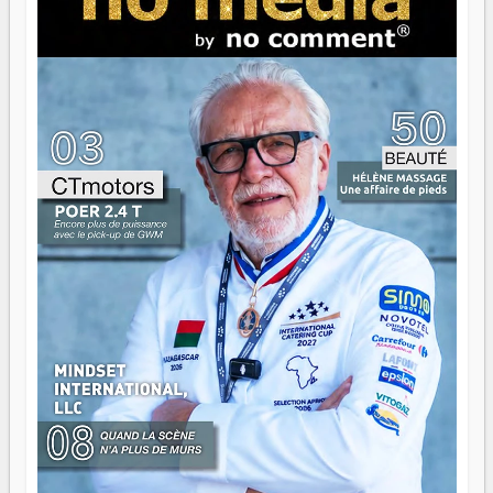
brûle fort — et parfois, ça brûle vite. Une flamme sans
direction peut éclairer autant qu'elle peut consumer. C'est
là que les aînés entrent en scène — pas pour reprendre le
gouvernail, mais pour montrer où sont les récifs. Les jeunes
ont la force, les vieux ont l'expérience, comme on dit. Ce
n'est pas un combat de générations — c'est une question
d'équipage. Partagez vos réussites, mais aussi vos échecs.
Surtout vos échecs, d'ailleurs — ils enseignent mieux que
n'importe quel manuel. À Madagascar, la barque avance.
Il faut juste s'assurer que tout le monde rame dans le
même sens.