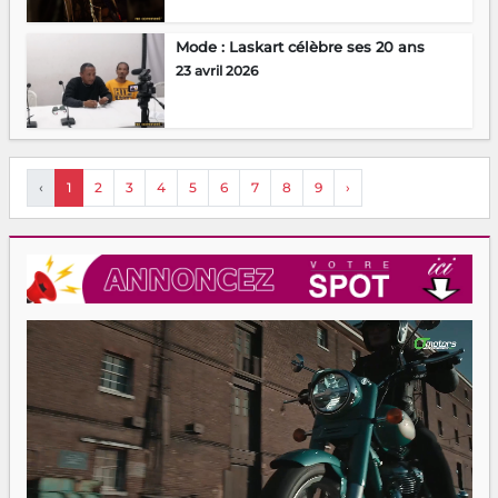
Mode : Laskart célèbre ses 20 ans
23 avril 2026
‹
1
2
3
4
5
6
7
8
9
›