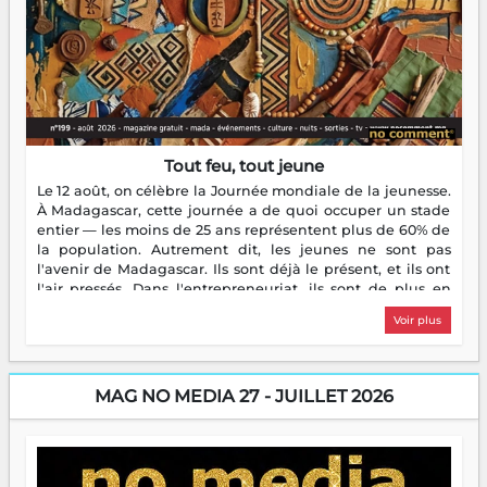
Tout feu, tout jeune
Le 12 août, on célèbre la Journée mondiale de la jeunesse.
À Madagascar, cette journée a de quoi occuper un stade
entier — les moins de 25 ans représentent plus de 60% de
la population. Autrement dit, les jeunes ne sont pas
l'avenir de Madagascar. Ils sont déjà le présent, et ils ont
l'air pressés. Dans l'entrepreneuriat, ils sont de plus en
plus nombreux à se lancer, à créer, à risquer — souvent
Voir plus
sans filet, souvent sans aide, mais toujours avec cette
énergie un peu folle qui fait qu'on se demande s'ils
dorment vraiment la nuit. En culture, les nouvelles sont
encore meilleures. Aina Rasamoelina vient de décrocher le
MAG NO MEDIA 27 - JUILLET 2026
Prix RFI Instrumental Afrique. Miangaly Elia rafle le Prix
Paritana 2026. Madagascar rayonne, et ce sont des mains
jeunes qui tiennent la torche. Alors oui, on pourrait
s'arrêter là, applaudir et rentrer chez soi satisfait. Mais ce
serait passer à côté d'une chose essentielle. La fougue, ça