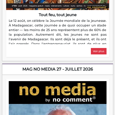
Tout feu, tout jeune
Le 12 août, on célèbre la Journée mondiale de la jeunesse.
À Madagascar, cette journée a de quoi occuper un stade
entier — les moins de 25 ans représentent plus de 60% de
la population. Autrement dit, les jeunes ne sont pas
l'avenir de Madagascar. Ils sont déjà le présent, et ils ont
l'air pressés. Dans l'entrepreneuriat, ils sont de plus en
plus nombreux à se lancer, à créer, à risquer — souvent
Voir plus
sans filet, souvent sans aide, mais toujours avec cette
énergie un peu folle qui fait qu'on se demande s'ils
dorment vraiment la nuit. En culture, les nouvelles sont
encore meilleures. Aina Rasamoelina vient de décrocher le
MAG NO MEDIA 27 - JUILLET 2026
Prix RFI Instrumental Afrique. Miangaly Elia rafle le Prix
Paritana 2026. Madagascar rayonne, et ce sont des mains
jeunes qui tiennent la torche. Alors oui, on pourrait
s'arrêter là, applaudir et rentrer chez soi satisfait. Mais ce
serait passer à côté d'une chose essentielle. La fougue, ça
brûle fort — et parfois, ça brûle vite. Une flamme sans
direction peut éclairer autant qu'elle peut consumer. C'est
là que les aînés entrent en scène — pas pour reprendre le
gouvernail, mais pour montrer où sont les récifs. Les jeunes
ont la force, les vieux ont l'expérience, comme on dit. Ce