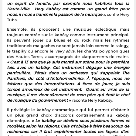
un esprit de famille, par exemple nous habitons tous la
Haute-Ville. Hery Kabôsy est comme un grand frère pour
nous, il nous a transmis la passion de la musique »
,
confie Hery
Tuba.
Ensemble, ils proposent une musique éclectique mais
toujours centrée sur le kabôsy comme instrument principal.
Ils peuvent jouer du blues et du rock mais les rythmes
traditionnels malgaches ne sont jamais loin comme le salegy,
le tsapiky ou encore le
vaky sôva,
les chants polyphoniques
des Hautes Terres, accompagnés de claquements de mains.
« C’est à 13 ans que je suis monté sur scène pour la première
fois, avec un kabôsy. Cet
instrument dégage une énergie
particulière. J’étais dans un orchestre qui s’appelait The
Panthers, du côté d’Antohomadinika. À l’époque, nous ne
faisions que des interprétations. À force de jouer, je suis
tombé amoureux de cet instrument. Quant au virus de la
musique, il me vient sûrement de mon père qui était le chef
de musique du gouvernement »
,
raconte Hery Kabôsy.
Il privilégie le kabôsy chromatique qui lui permet d’obtenir
un plus grand choix d’accords contrairement au kabôsy
diatonique.
« Le kabôsy se décline sous plusieurs formes et
modèles, selon les régions. Cela m’oblige à faire beaucoup de
recherches car il faut expérimenter toutes les façons d’en