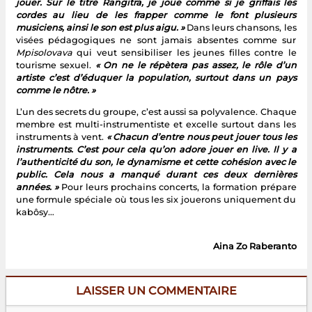
jouer. Sur le titre Rangitra, je joue comme si je griffais les
cordes au lieu de les frapper comme le font plusieurs
musiciens, ainsi le son est plus aigu. »
Dans leurs chansons, les
visées pédagogiques ne sont jamais absentes comme sur
Mpisolovava
qui veut sensibiliser les jeunes filles contre le
tourisme sexuel.
« On ne le répètera pas assez, le rôle d’un
artiste c’est d’éduquer la population, surtout dans un pays
comme le nôtre. »
L’un des secrets du groupe, c’est aussi sa polyvalence. Chaque
membre est multi-instrumentiste et excelle surtout dans les
instruments à vent.
« Chacun d’entre nous peut jouer tous les
instruments. C’est pour cela qu’on adore jouer en live. Il y a
l’authenticité du son, le dynamisme et cette cohésion avec le
public. Cela nous a manqué durant ces deux dernières
années. »
Pour leurs prochains concerts, la formation prépare
une formule spéciale où tous les six jouerons uniquement du
kabôsy…
Aina Zo Raberanto
LAISSER UN COMMENTAIRE