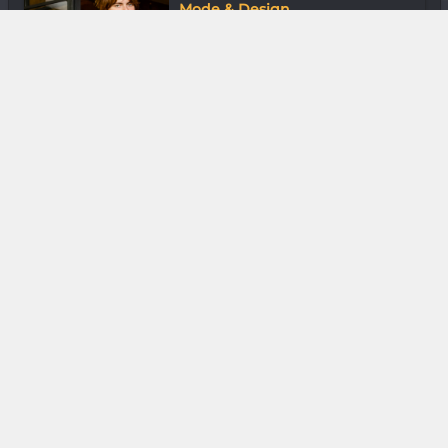
Mode & Design
Tsiriniaina Hajatiana Irimboangy «
Le la...
Gastronomie
Farah Rabekijana de La
Compagnie des Voy...
Musique
Sahedena Dans les jardins du rock
Media & Add-0n
Hitman 3 : Silence, on tue
DIVERS