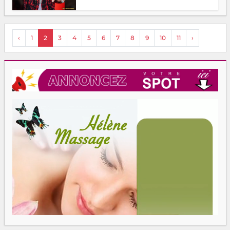
‹
1
2
3
4
5
6
7
8
9
10
11
›