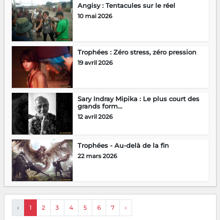
Angisy : Tentacules sur le réel
10 mai 2026
Trophées : Zéro stress, zéro pression
19 avril 2026
Sary Indray Mipika : Le plus court des
grands form...
12 avril 2026
Trophées - Au-delà de la fin
22 mars 2026
‹
1
2
3
4
5
6
7
›