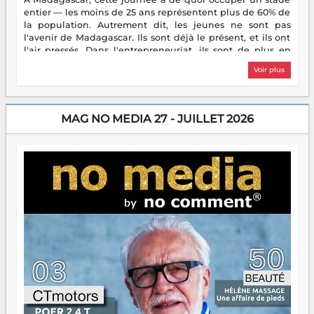
entier — les moins de 25 ans représentent plus de 60% de
la population. Autrement dit, les jeunes ne sont pas
l'avenir de Madagascar. Ils sont déjà le présent, et ils ont
l'air pressés. Dans l'entrepreneuriat, ils sont de plus en
plus nombreux à se lancer, à créer, à risquer — souvent
Voir plus
sans filet, souvent sans aide, mais toujours avec cette
énergie un peu folle qui fait qu'on se demande s'ils
dorment vraiment la nuit. En culture, les nouvelles sont
encore meilleures. Aina Rasamoelina vient de décrocher le
MAG NO MEDIA 27 - JUILLET 2026
Prix RFI Instrumental Afrique. Miangaly Elia rafle le Prix
Paritana 2026. Madagascar rayonne, et ce sont des mains
jeunes qui tiennent la torche. Alors oui, on pourrait
s'arrêter là, applaudir et rentrer chez soi satisfait. Mais ce
serait passer à côté d'une chose essentielle. La fougue, ça
brûle fort — et parfois, ça brûle vite. Une flamme sans
direction peut éclairer autant qu'elle peut consumer. C'est
là que les aînés entrent en scène — pas pour reprendre le
gouvernail, mais pour montrer où sont les récifs. Les jeunes
ont la force, les vieux ont l'expérience, comme on dit. Ce
n'est pas un combat de générations — c'est une question
d'équipage. Partagez vos réussites, mais aussi vos échecs.
Surtout vos échecs, d'ailleurs — ils enseignent mieux que
n'importe quel manuel. À Madagascar, la barque avance.
Il faut juste s'assurer que tout le monde rame dans le