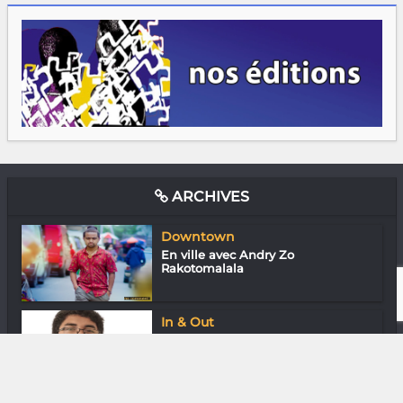
ARCHIVES
Downtown
En ville avec Andry Zo
Rakotomalala
In & Out
Kiady Ravahatra : Plateforme pour
l’art