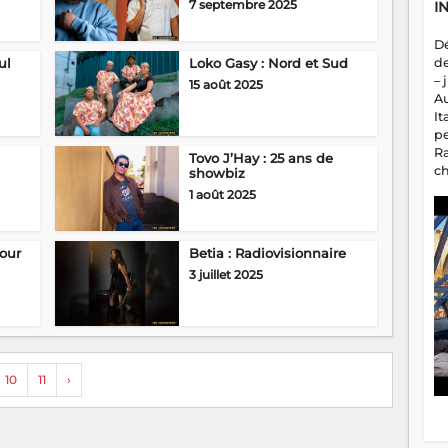
It
p
R
Tovo J’Hay : 25 ans de
c
showbiz
a
1 août 2025
m
fa
es
our
Betia : Radiovisionnaire
3 juillet 2025
10
11
›