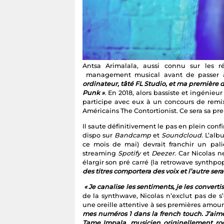
Antsa Arimalala, aussi connu sur les 
management musical avant de passer à
ordinateur, tâté FL Studio, et ma première 
Punk »
.
En 2018, alors bassiste et ingénieur
participe avec eux à un concours de remix
Américains The Contortionist. Ce sera sa pr
Il saute définitivement le pas en plein conf
dispo sur
Bandcamp
et
Soundcloud.
L’albu
ce mois de mai) devrait franchir un palie
streaming
Spotify
et
Deezer.
Car Nicolas ne
élargir son pré carré (la retrowave synthpo
des titres comportera des voix et l’autre ser
« Je canalise les sentiments, je les convertis
de la synthwave, Nicolas n’exclut pas de s’
une oreille attentive à ses premières amour
mes numéros 1 dans la french touch. J’aime
Tame Impala, musicien originellement roc
véritable homme-orchestre qui sait tout fair
On a tendance à croire que la musique él
cantonnée aux seules pistes de danses. Ni
chaque mois ! On l’a vu notamment au CTRL
retrowave avec son atmosphère visuelle, 