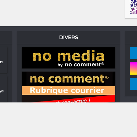
DIVERS
rs
ye
ry
t