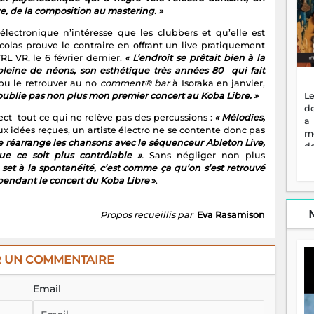
pu le retrouver au no
comment® bar
à Isoraka en janvier,
’oublie pas non plus mon premier concert au Koba Libre. »
Le
de
ect tout ce qui ne relève pas des percussions :
« Mélodies,
a
 idées reçues, un artiste électro ne se contente donc pas
m
Je réarrange les chansons avec le séquenceur Ableton Live,
de
e ce soit plus contrôlable »
.
Sans négliger non plus
ne
set à la spontanéité, c’est comme ça qu’on s’est retrouvé
dé
pendant le concert du Koba Libre
»
.
l'
no
so
Propos recueillis par
Eva Rasamison
to
f
vr
R UN COMMENTAIRE
s
vi
Af
Email
2
ma
ou
re
p
fo
v