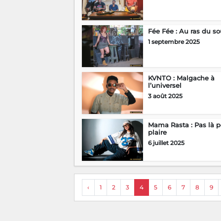
KVNTO : Malgache à
l’universel
3 août 2025
Mama Rasta : Pas là p
plaire
6 juillet 2025
‹
1
2
3
4
5
6
7
8
9