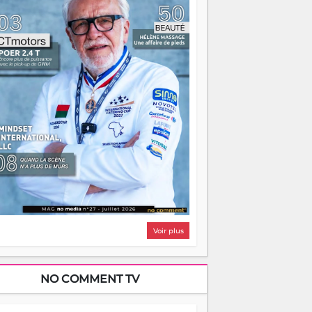
lairer autant qu'elle peut consumer. C'est
à que les aînés entrent en scène — pas
our reprendre le gouvernail, mais pour
ntrer où sont les récifs. Les jeunes ont la
rce, les vieux ont l'expérience, comme on
t. Ce n'est pas un combat de générations
 c'est une question d'équipage. Partagez
s réussites, mais aussi vos échecs. Surtout
os échecs, d'ailleurs — ils enseignent
ieux que n'importe quel manuel. À
dagascar, la barque avance. Il faut juste
'assurer que tout le monde rame dans le
ême sens.
Voir plus
NO COMMENT TV
NTERVIEW - RAZAFINDRAKOTO FIDEL -
JUILLET 2026 - NC 198
écouvrez Razafindrakoto Fidel, fabricant
e charrettes dans le no comment® NC 198
juillet 2026.
u PK 42 de la RN1, entre Antananarivo et