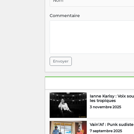
Envoyer
Ianne Karisy : Voix so
les tropiques
3 novembre 2025
Vain’Af : Punk sudiste
7 septembre 2025
Fée Fée : Au ras du so
1 septembre 2025