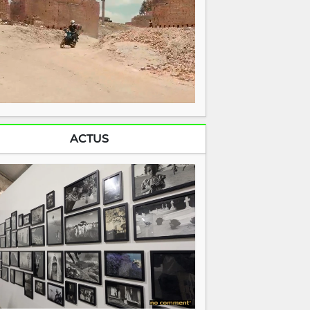
ACTUS
6 juillet 2026
Pierrot Men : Le regard d'une vie
 l'heure où les écrans débordent de
ouleurs saturées et d'images consommées
 quelques secondes, Pierrot Men rappelle