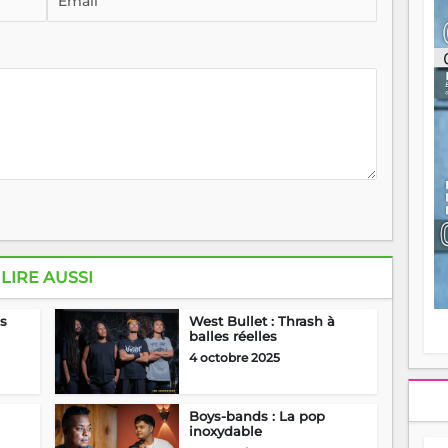
éc
l
p
mo
fo
di
—
vo
v
m
LIRE AUSSI
Ma
s
m
us
West Bullet : Thrash à
balles réelles
4 octobre 2025
Boys-bands : La pop
inoxydable
7 septembre 2025
I
D
ul
Loko Gasy : Nord et Sud
d
– 
15 août 2025
A