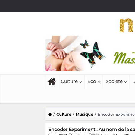
Culture
Eco
Societe
D
Culture
Musique
Encoder Experimen
Encoder Experiment : Au nom de la s
1 avril 2021 // Musique // 18504 vues // Nc : 135
Avec pratiquement une scène par mois où il
Experiment dément l’idée qu’un artiste élec
marque de fabrique, de la synthwave en vra