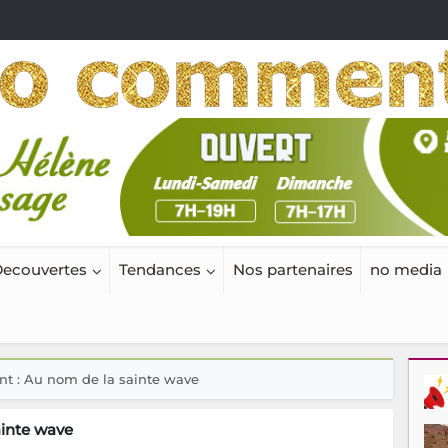
ecouvertes
Tendances
Nos partenaires
no media
t : Au nom de la sainte wave
ainte wave
 est à tous les instruments, sauf les percussions, Encoder
tro, c’est juste le mec qui lance une liste de lecture. Sa
i direct avec plein de néons et de synthés qui t’envoient