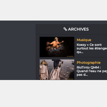
ARCHIVES
Musique
Koezy « Ce sont
surtout les étrange
qu...
Photographie
RioTinto QMM :
Quand l’eau ne pa
pas d...
Gastronomie
Domaine de Tama
« Un rosé radieux e
r...
Assos
Ando
Nomenjanahary «
L’environnement,
un...