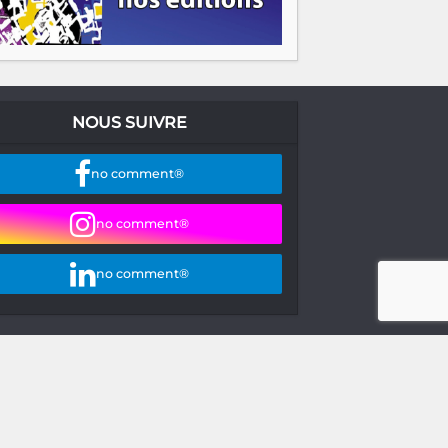
NOUS SUIVRE
no comment®
no comment®
no comment®