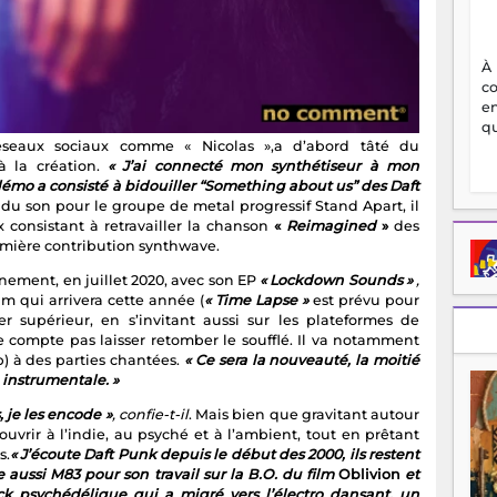
qu
réseaux sociaux comme « Nicolas »,a d’abord tâté du
 la création.
« J’ai connecté mon synthétiseur à mon
démo a consisté à bidouiller “Something about us” des Daft
 du son pour le groupe de metal progressif Stand Apart, il
 consistant à retravailler la chanson
«
Reimagined
»
des
emière contribution synthwave.
inement, en juillet 2020, avec son EP
« Lockdown Sounds »
,
m qui arrivera cette année (
« Time Lapse »
est prévu pour
r supérieur, en s’invitant aussi sur les plateformes de
 compte pas laisser retomber le soufflé. Il va notamment
p) à des parties chantées.
« Ce sera la nouveauté, la moitié
a instrumentale. »
, je les encode »
, confie-t-il
. Mais bien que gravitant autour
ouvrir à l’indie, au psyché et à l’ambient, tout en prêtant
s.
« J’écoute Daft Punk depuis le début des 2000, ils restent
 aussi M83 pour son travail sur la B.O. du film
Oblivion
et
k psychédélique qui a migré vers l’électro dansant, un
e, de la composition au mastering. »
ectronique n’intéresse que les clubbers et qu’elle est
colas prouve le contraire en offrant un live pratiquement
 VR, le 6 février dernier.
« L’endroit se prêtait bien à la
pleine de néons, son esthétique très années 80 qui fait