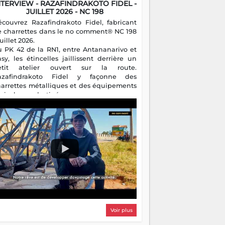
asy, les étincelles jaillissent derrière un
etit atelier ouvert sur la route.
azafindrakoto Fidel y façonne des
harrettes métalliques et des équipements
gricoles destinés aux campagnes
algaches. Héritier d'un savoir-faire
milial, il perpétue un métier discret mais
sentiel.
Voir plus
FOCUS
Sookany Trophy