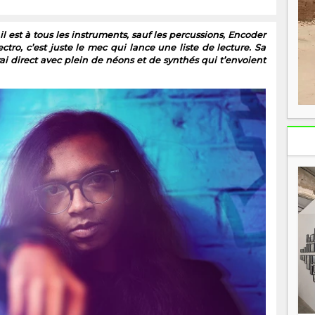
À
c
en