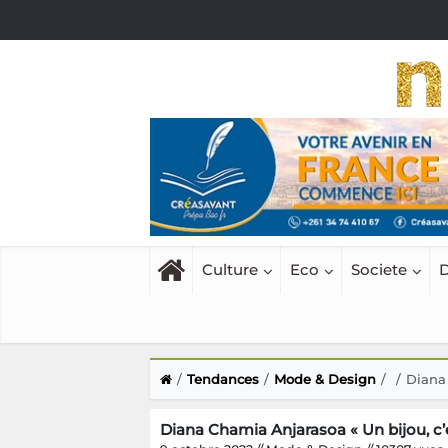
Culture
Eco
Societe
D
Tendances
Mode & Design
Diana 
Diana Chamia Anjarasoa « Un bijou, c’e