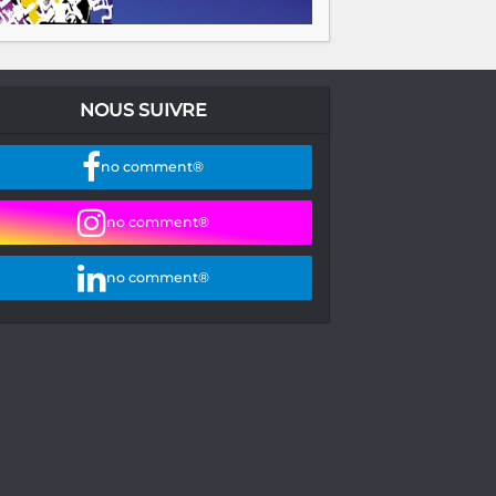
NOUS SUIVRE
no comment®
no comment®
no comment®