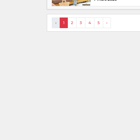
‹
1
2
3
4
5
›