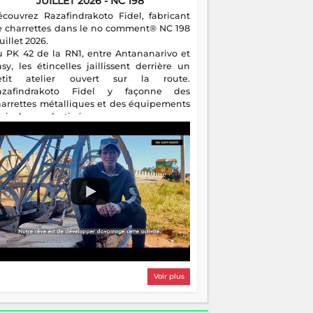
JUILLET 2026 - NC 198
écouvrez Razafindrakoto Fidel, fabricant
e charrettes dans le no comment® NC 198
juillet 2026.
u PK 42 de la RN1, entre Antananarivo et
asy, les étincelles jaillissent derrière un
etit atelier ouvert sur la route.
azafindrakoto Fidel y façonne des
harrettes métalliques et des équipements
gricoles destinés aux campagnes
algaches. Héritier d'un savoir-faire
milial, il perpétue un métier discret mais
sentiel.
Voir plus