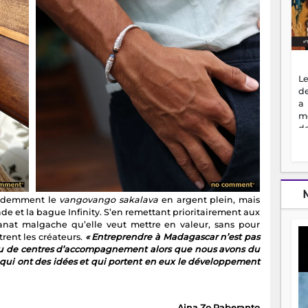
Le
de
a
m
de
ne
dé
l'
no
so
videmment le
vangovango sakalava
en argent plein, mais
to
ade et la bague Infinity. S’en remettant prioritairement aux
f
tisanat malgache qu’elle veut mettre en valeur, sans pour
vr
trent les créateurs.
« Entreprendre à Madagascar n’est pas
s
 ou de centres d’accompagnement alors que nous avons du
vi
s qui ont des idées et qui portent en eux le développement
Af
2
ma
ou
Aina Zo Raberanto