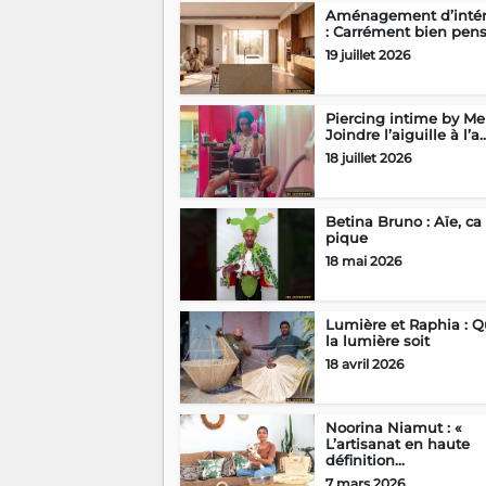
Aménagement d’intér
: Carrément bien pen
19 juillet 2026
Piercing intime by Mel
Joindre l’aiguille à l’a..
18 juillet 2026
Betina Bruno : Aïe, ca
pique
18 mai 2026
Lumière et Raphia : 
la lumière soit
18 avril 2026
Noorina Niamut : «
L’artisanat en haute
définition...
7 mars 2026