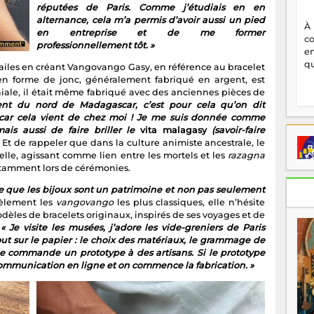
réputées de Paris. Comme j’étudiais en en
alternance, cela m’a permis d’avoir aussi un pied
À
en entreprise et de me former
c
professionnellement tôt. »
en
qu
s ailes en créant Vangovango Gasy, en référence au bracelet
n forme de jonc, généralement fabriqué en argent, est
oniale, il était même fabriqué avec des anciennes pièces de
ent du nord de Madagascar, c’est pour cela qu’on dit
 car cela vient de chez moi ! Je me suis donnée comme
ais aussi de faire briller le
vita malagasy
(savoir-faire
Et de rappeler que dans la culture animiste ancestrale, le
lle, agissant comme lien entre les mortels et les
razagna
notamment lors de cérémonies.
e que les bijoux sont un patrimoine et non pas seulement
dèlement les
vangovango
les plus classiques, elle n’hésite
èles de bracelets originaux, inspirés de ses voyages et de
.
« Je visite les musées, j’adore les vide-greniers de Paris
t sur le papier : le choix des matériaux, le grammage de
et je commande un prototype à des artisans. Si le prototype
communication en ligne et on commence la fabrication. »