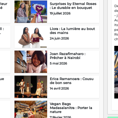
ieur
Surprises by Eternal Roses
D
sé
: Le durable en bouquet
d
19 juillet 2026
– 
A
It
l :
Liora : La lumière au bout
p
.
des mains
R
24 juin 2026
c
a
m
fa
Joan Razafimaharo :
Prêcher à Nairobi
es
5 mai 2026
Que
Erica Ramanoara : Cousu
de bon sens
14 avril 2026
Vegan Bags
Madasalanitra : Porter la
nature
7 février 2026