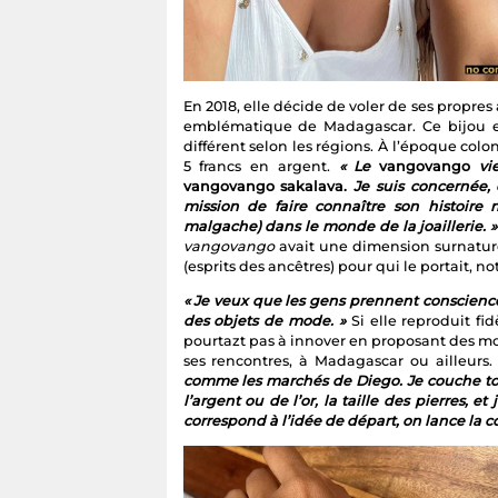
En 2018, elle décide de voler de ses propre
emblématique de Madagascar. Ce bijou e
différent selon les régions. À l’époque col
5 francs en argent.
« Le
vangovango
vi
vangovango sakalava.
Je suis concernée,
mission de faire connaître son histoire m
malgache) dans le monde de la joaillerie. »
vangovango
avait une dimension surnature
(esprits des ancêtres) pour qui le portait, 
« Je veux que les gens prennent conscienc
des objets de mode. »
Si elle reproduit fi
pourtazt pas à innover en proposant des mod
ses rencontres, à Madagascar ou ailleurs
comme les marchés de Diego. Je couche tou
l’argent ou de l’or, la taille des pierres, 
correspond à l’idée de départ, on lance la 