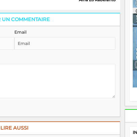
re
p
fo
R UN COMMENTAIRE
v
éc
l
Email
p
mo
fo
di
—
vo
v
m
Ma
s
m
LIRE AUSSI
I