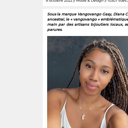
9 octobre 2022 // Mode & Design // 10307 vues //
Sous la marque Vangovango Gasy, Diana Ch
ancestral, le « vangovango » emblématique de
main par des artisans bijoutiers locaux, 
parures.