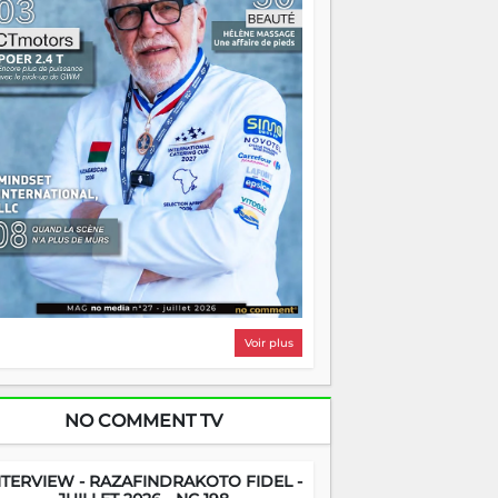
ntrer chez soi satisfait. Mais ce serait
asser à côté d'une chose essentielle. La
ugue, ça brûle fort — et parfois, ça brûle
ite. Une flamme sans direction peut
lairer autant qu'elle peut consumer. C'est
à que les aînés entrent en scène — pas
our reprendre le gouvernail, mais pour
ntrer où sont les récifs. Les jeunes ont la
rce, les vieux ont l'expérience, comme on
t. Ce n'est pas un combat de générations
 c'est une question d'équipage. Partagez
s réussites, mais aussi vos échecs. Surtout
os échecs, d'ailleurs — ils enseignent
ieux que n'importe quel manuel. À
dagascar, la barque avance. Il faut juste
'assurer que tout le monde rame dans le
ême sens.
Voir plus
NO COMMENT TV
NTERVIEW - RAZAFINDRAKOTO FIDEL -