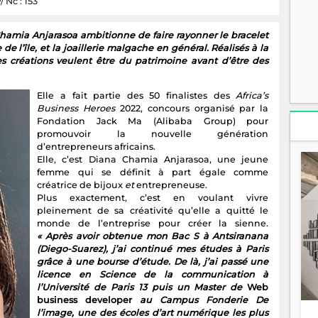
 Nc : 153
amia Anjarasoa ambitionne de faire rayonner le bracelet
 l’île, et la joaillerie malgache en général. Réalisés à la
ses créations veulent être du patrimoine avant d’être des
Elle a fait partie des 50 finalistes des
Africa’s
Business Heroes
2022, concours organisé par la
Fondation Jack Ma (Alibaba Group) pour
promouvoir la nouvelle génération
d’entrepreneurs africains.
Elle, c’est Diana Chamia Anjarasoa, une jeune
femme qui se définit à part égale comme
créatrice de bijoux
et
entrepreneuse.
Plus exactement, c’est en voulant vivre
pleinement de sa créativité qu’elle a quitté le
monde de l’entreprise pour créer la sienne.
« Après avoir obtenue mon Bac S à Antsiranana
(Diego-Suarez), j’ai continué mes études à Paris
grâce à une bourse d’étude. De là, j’ai passé une
licence en Science de la communication à
l’Université de Paris 13 puis un Master de
Web
business developer
au Campus Fonderie De
l’image, une des écoles d’art numérique les plus