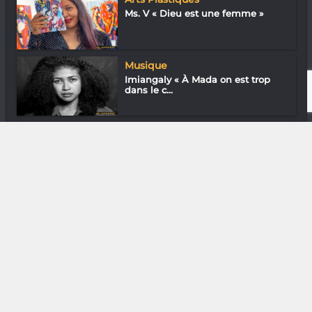
Ms. V « Dieu est une femme »
Musique
Imiangaly « À Mada on est trop
dans le c...
Cinéma
« Petite Melody » La musique de
l’enfanc...
DIVERS