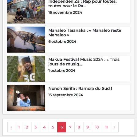
Independen’Za : Rap pour toutes,
toutes pour le Ra...
16 novembre 2024
Mahaleo Taranaka : « Mahaleo reste
Mahaleo »
6 octobre 2024
Makua Festival Music 2024 : « Trois
jours de musiq...
1 octobre 2024
Nonoh Serifa : Ramora du Sud !
15 septembre 2024
‹
1
2
3
4
5
6
7
8
9
10
11
›