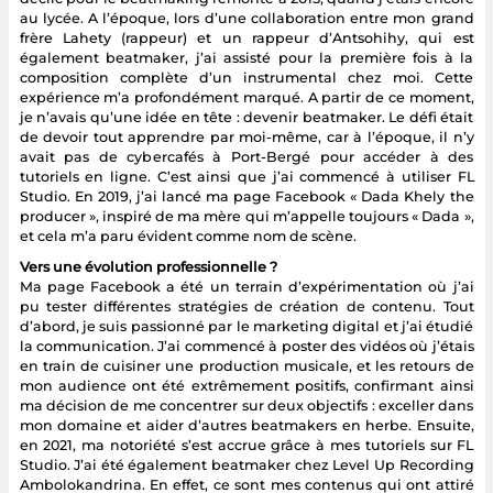
au lycée. A l’époque, lors d’une collaboration entre mon grand
frère Lahety (rappeur) et un rappeur d’Antsohihy, qui est
également beatmaker, j’ai assisté pour la première fois à la
composition complète d’un instrumental chez moi. Cette
expérience m’a profondément marqué. A partir de ce moment,
je n’avais qu’une idée en tête : devenir beatmaker. Le défi était
de devoir tout apprendre par moi-même, car à l’époque, il n’y
avait pas de cybercafés à Port-Bergé pour accéder à des
tutoriels en ligne. C’est ainsi que j’ai commencé à utiliser FL
Studio. En 2019, j’ai lancé ma page Facebook « Dada Khely the
producer », inspiré de ma mère qui m’appelle toujours « Dada »,
et cela m’a paru évident comme nom de scène.
Vers une évolution professionnelle ?
Ma page Facebook a été un terrain d’expérimentation où j’ai
pu tester différentes stratégies de création de contenu. Tout
d’abord, je suis passionné par le marketing digital et j’ai étudié
la communication. J’ai commencé à poster des vidéos où j’étais
en train de cuisiner une production musicale, et les retours de
mon audience ont été extrêmement positifs, confirmant ainsi
ma décision de me concentrer sur deux objectifs : exceller dans
mon domaine et aider d’autres beatmakers en herbe. Ensuite,
en 2021, ma notoriété s’est accrue grâce à mes tutoriels sur FL
Studio. J’ai été également beatmaker chez Level Up Recording
Ambolokandrina. En effet, ce sont mes contenus qui ont attiré