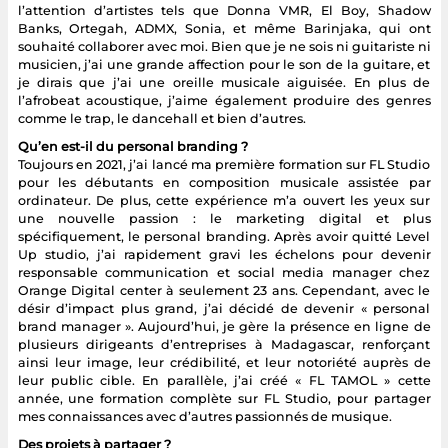
l’attention d’artistes tels que Donna VMR, El Boy, Shadow
Banks, Ortegah, ADMX, Sonia, et même Barinjaka, qui ont
souhaité collaborer avec moi. Bien que je ne sois ni guitariste ni
musicien, j’ai une grande affection pour le son de la guitare, et
je dirais que j’ai une oreille musicale aiguisée. En plus de
l’afrobeat acoustique, j’aime également produire des genres
comme le trap, le dancehall et bien d’autres.
Qu’en est-il du personal branding ?
Toujours en 2021, j’ai lancé ma première formation sur FL Studio
pour les débutants en composition musicale assistée par
ordinateur. De plus, cette expérience m’a ouvert les yeux sur
une nouvelle passion : le marketing digital et plus
spécifiquement, le personal branding. Après avoir quitté Level
Up studio, j’ai rapidement gravi les échelons pour devenir
responsable communication et social media manager chez
Orange Digital center à seulement 23 ans. Cependant, avec le
désir d’impact plus grand, j’ai décidé de devenir « personal
brand manager ». Aujourd’hui, je gère la présence en ligne de
plusieurs dirigeants d’entreprises à Madagascar, renforçant
ainsi leur image, leur crédibilité, et leur notoriété auprès de
leur public cible. En parallèle, j’ai créé « FL TAMOL » cette
année, une formation complète sur FL Studio, pour partager
mes connaissances avec d’autres passionnés de musique.
Des projets à partager ?