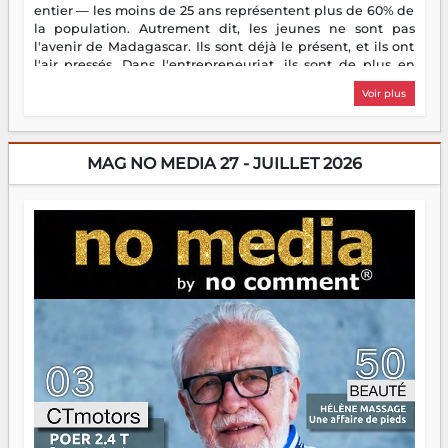
entier — les moins de 25 ans représentent plus de 60% de
la population. Autrement dit, les jeunes ne sont pas
l'avenir de Madagascar. Ils sont déjà le présent, et ils ont
l'air pressés. Dans l'entrepreneuriat, ils sont de plus en
plus nombreux à se lancer, à créer, à risquer — souvent
Voir plus
sans filet, souvent sans aide, mais toujours avec cette
énergie un peu folle qui fait qu'on se demande s'ils
dorment vraiment la nuit. En culture, les nouvelles sont
encore meilleures. Aina Rasamoelina vient de décrocher le
MAG NO MEDIA 27 - JUILLET 2026
Prix RFI Instrumental Afrique. Miangaly Elia rafle le Prix
Paritana 2026. Madagascar rayonne, et ce sont des mains
jeunes qui tiennent la torche. Alors oui, on pourrait
s'arrêter là, applaudir et rentrer chez soi satisfait. Mais ce
serait passer à côté d'une chose essentielle. La fougue, ça
brûle fort — et parfois, ça brûle vite. Une flamme sans
direction peut éclairer autant qu'elle peut consumer. C'est
là que les aînés entrent en scène — pas pour reprendre le
gouvernail, mais pour montrer où sont les récifs. Les jeunes
ont la force, les vieux ont l'expérience, comme on dit. Ce
n'est pas un combat de générations — c'est une question
d'équipage. Partagez vos réussites, mais aussi vos échecs.
Surtout vos échecs, d'ailleurs — ils enseignent mieux que
n'importe quel manuel. À Madagascar, la barque avance.
Il faut juste s'assurer que tout le monde rame dans le
même sens.