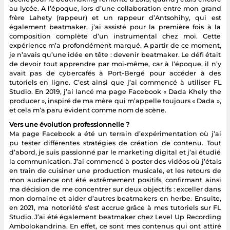
au lycée. A l’époque, lors d’une collaboration entre mon grand
frère Lahety (rappeur) et un rappeur d’Antsohihy, qui est
également beatmaker, j’ai assisté pour la première fois à la
composition complète d’un instrumental chez moi. Cette
expérience m’a profondément marqué. A partir de ce moment,
je n’avais qu’une idée en tête : devenir beatmaker. Le défi était
de devoir tout apprendre par moi-même, car à l’époque, il n’y
avait pas de cybercafés à Port-Bergé pour accéder à des
tutoriels en ligne. C’est ainsi que j’ai commencé à utiliser FL
Studio. En 2019, j’ai lancé ma page Facebook « Dada Khely the
producer », inspiré de ma mère qui m’appelle toujours « Dada »,
et cela m’a paru évident comme nom de scène.
Vers une évolution professionnelle ?
Ma page Facebook a été un terrain d’expérimentation où j’ai
pu tester différentes stratégies de création de contenu. Tout
d’abord, je suis passionné par le marketing digital et j’ai étudié
la communication. J’ai commencé à poster des vidéos où j’étais
en train de cuisiner une production musicale, et les retours de
mon audience ont été extrêmement positifs, confirmant ainsi
ma décision de me concentrer sur deux objectifs : exceller dans
mon domaine et aider d’autres beatmakers en herbe. Ensuite,
en 2021, ma notoriété s’est accrue grâce à mes tutoriels sur FL
Studio. J’ai été également beatmaker chez Level Up Recording
Ambolokandrina. En effet, ce sont mes contenus qui ont attiré