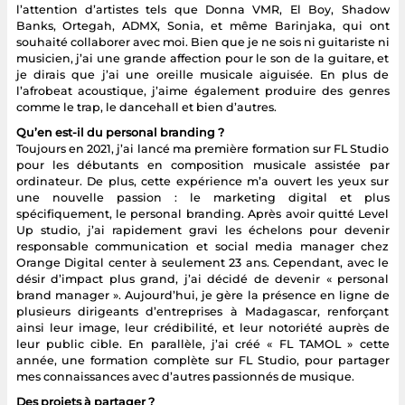
l’attention d’artistes tels que Donna VMR, El Boy, Shadow
Banks, Ortegah, ADMX, Sonia, et même Barinjaka, qui ont
souhaité collaborer avec moi. Bien que je ne sois ni guitariste ni
musicien, j’ai une grande affection pour le son de la guitare, et
je dirais que j’ai une oreille musicale aiguisée. En plus de
l’afrobeat acoustique, j’aime également produire des genres
comme le trap, le dancehall et bien d’autres.
Qu’en est-il du personal branding ?
Toujours en 2021, j’ai lancé ma première formation sur FL Studio
pour les débutants en composition musicale assistée par
ordinateur. De plus, cette expérience m’a ouvert les yeux sur
une nouvelle passion : le marketing digital et plus
spécifiquement, le personal branding. Après avoir quitté Level
Up studio, j’ai rapidement gravi les échelons pour devenir
responsable communication et social media manager chez
Orange Digital center à seulement 23 ans. Cependant, avec le
désir d’impact plus grand, j’ai décidé de devenir « personal
brand manager ». Aujourd’hui, je gère la présence en ligne de
plusieurs dirigeants d’entreprises à Madagascar, renforçant
ainsi leur image, leur crédibilité, et leur notoriété auprès de
leur public cible. En parallèle, j’ai créé « FL TAMOL » cette
année, une formation complète sur FL Studio, pour partager
mes connaissances avec d’autres passionnés de musique.
Des projets à partager ?