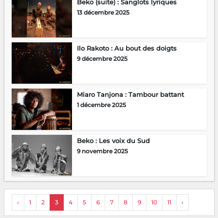
Beko (suite) : Sanglots lyriques
13 décembre 2025
Ilo Rakoto : Au bout des doigts
9 décembre 2025
Miaro Tanjona : Tambour battant
1 décembre 2025
Beko : Les voix du Sud
9 novembre 2025
‹
1
2
3
4
5
6
7
8
9
10
11
›