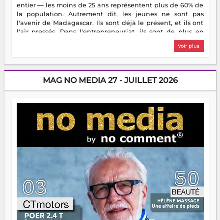
entier — les moins de 25 ans représentent plus de 60% de
la population. Autrement dit, les jeunes ne sont pas
l'avenir de Madagascar. Ils sont déjà le présent, et ils ont
l'air pressés. Dans l'entrepreneuriat, ils sont de plus en
plus nombreux à se lancer, à créer, à risquer — souvent
Voir plus
sans filet, souvent sans aide, mais toujours avec cette
énergie un peu folle qui fait qu'on se demande s'ils
dorment vraiment la nuit. En culture, les nouvelles sont
encore meilleures. Aina Rasamoelina vient de décrocher le
MAG NO MEDIA 27 - JUILLET 2026
Prix RFI Instrumental Afrique. Miangaly Elia rafle le Prix
Paritana 2026. Madagascar rayonne, et ce sont des mains
jeunes qui tiennent la torche. Alors oui, on pourrait
s'arrêter là, applaudir et rentrer chez soi satisfait. Mais ce
serait passer à côté d'une chose essentielle. La fougue, ça
brûle fort — et parfois, ça brûle vite. Une flamme sans
direction peut éclairer autant qu'elle peut consumer. C'est
là que les aînés entrent en scène — pas pour reprendre le
gouvernail, mais pour montrer où sont les récifs. Les jeunes
ont la force, les vieux ont l'expérience, comme on dit. Ce
n'est pas un combat de générations — c'est une question
d'équipage. Partagez vos réussites, mais aussi vos échecs.
Surtout vos échecs, d'ailleurs — ils enseignent mieux que
n'importe quel manuel. À Madagascar, la barque avance.
Il faut juste s'assurer que tout le monde rame dans le
même sens.