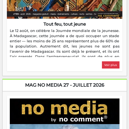
Tout feu, tout jeune
Le 12 août, on célèbre la Journée mondiale de la jeunesse.
À Madagascar, cette journée a de quoi occuper un stade
entier — les moins de 25 ans représentent plus de 60% de
la population. Autrement dit, les jeunes ne sont pas
l'avenir de Madagascar. Ils sont déjà le présent, et ils ont
l'air pressés. Dans l'entrepreneuriat, ils sont de plus en
plus nombreux à se lancer, à créer, à risquer — souvent
Voir plus
sans filet, souvent sans aide, mais toujours avec cette
énergie un peu folle qui fait qu'on se demande s'ils
dorment vraiment la nuit. En culture, les nouvelles sont
encore meilleures. Aina Rasamoelina vient de décrocher le
MAG NO MEDIA 27 - JUILLET 2026
Prix RFI Instrumental Afrique. Miangaly Elia rafle le Prix
Paritana 2026. Madagascar rayonne, et ce sont des mains
jeunes qui tiennent la torche. Alors oui, on pourrait
s'arrêter là, applaudir et rentrer chez soi satisfait. Mais ce
serait passer à côté d'une chose essentielle. La fougue, ça
brûle fort — et parfois, ça brûle vite. Une flamme sans
direction peut éclairer autant qu'elle peut consumer. C'est
là que les aînés entrent en scène — pas pour reprendre le