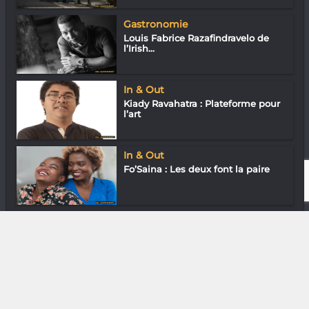
Gastronomie
Louis Fabrice Razafindravelo de
l’Irish...
In & Out
Kiady Ravahatra : Plateforme pour
l’art
In & Out
Fo’Saina : Les deux font la paire
In & Out
Cœur et Conscience « 1000 enfants
parrai...