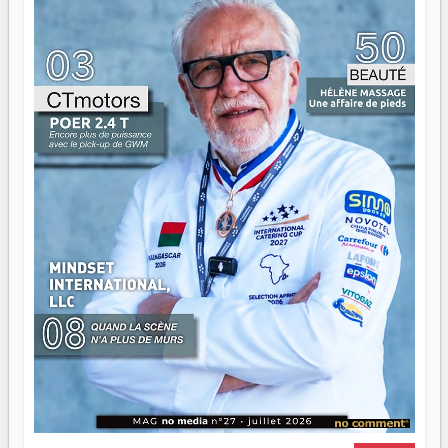
gouvernail, mais pour montrer où sont les récifs. Les jeunes
ont la force, les vieux ont l'expérience, comme on dit. Ce
n'est pas un combat de générations — c'est une question
d'équipage. Partagez vos réussites, mais aussi vos échecs.
Surtout vos échecs, d'ailleurs — ils enseignent mieux que
n'importe quel manuel. À Madagascar, la barque avance.
Il faut juste s'assurer que tout le monde rame dans le
même sens.