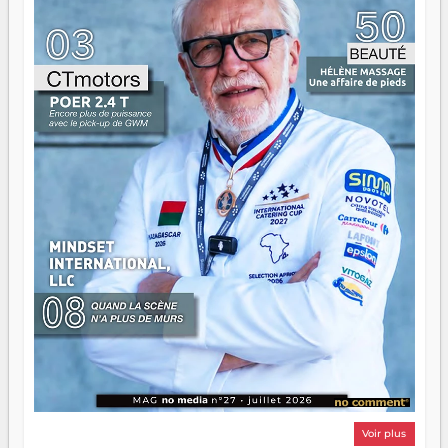
n'est pas un combat de générations — c'est une question
d'équipage. Partagez vos réussites, mais aussi vos échecs.
Surtout vos échecs, d'ailleurs — ils enseignent mieux que
n'importe quel manuel. À Madagascar, la barque avance.
Il faut juste s'assurer que tout le monde rame dans le
même sens.
Voir plus