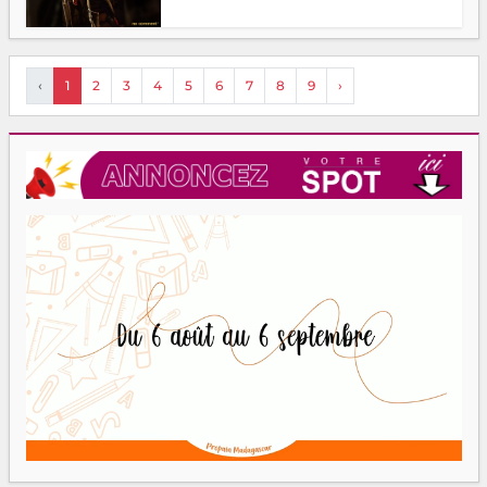
‹
1
2
3
4
5
6
7
8
9
›