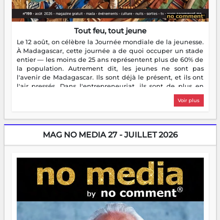
Tout feu, tout jeune
Le 12 août, on célèbre la Journée mondiale de la jeunesse.
À Madagascar, cette journée a de quoi occuper un stade
entier — les moins de 25 ans représentent plus de 60% de
la population. Autrement dit, les jeunes ne sont pas
l'avenir de Madagascar. Ils sont déjà le présent, et ils ont
l'air pressés. Dans l'entrepreneuriat, ils sont de plus en
plus nombreux à se lancer, à créer, à risquer — souvent
Voir plus
sans filet, souvent sans aide, mais toujours avec cette
énergie un peu folle qui fait qu'on se demande s'ils
dorment vraiment la nuit. En culture, les nouvelles sont
encore meilleures. Aina Rasamoelina vient de décrocher le
MAG NO MEDIA 27 - JUILLET 2026
Prix RFI Instrumental Afrique. Miangaly Elia rafle le Prix
Paritana 2026. Madagascar rayonne, et ce sont des mains
jeunes qui tiennent la torche. Alors oui, on pourrait
s'arrêter là, applaudir et rentrer chez soi satisfait. Mais ce
serait passer à côté d'une chose essentielle. La fougue, ça
brûle fort — et parfois, ça brûle vite. Une flamme sans
direction peut éclairer autant qu'elle peut consumer. C'est
là que les aînés entrent en scène — pas pour reprendre le
gouvernail, mais pour montrer où sont les récifs. Les jeunes
ont la force, les vieux ont l'expérience, comme on dit. Ce