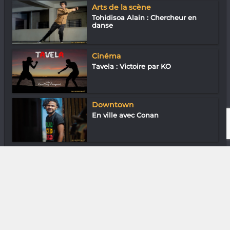
Arts de la scène
Tohidisoa Alain : Chercheur en
danse
Cinéma
Tavela : Victoire par KO
Downtown
En ville avec Conan
Loisirs & J’ai essayé
Ladies Maki Seven : à sept on est
plus f...
DIVERS