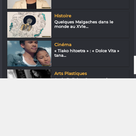
Histoire
Quelques Malgaches dans le
monde au XVIe...
Cinéma
« Tiako hitoetra » : « Dolce Vita »
tana...
Arts Plastiques
Ando Baliaka : Se mettre à nue
DIVERS