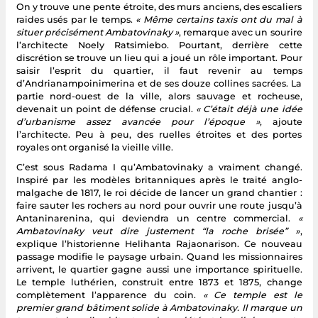
On y trouve une pente étroite, des murs anciens, des escaliers
raides usés par le temps.
« Même certains taxis ont du mal à
situer précisément Ambatovinaky »
, remarque avec un sourire
l’architecte Noely Ratsimiebo. Pourtant, derrière cette
discrétion se trouve un lieu qui a joué un rôle important. Pour
saisir l’esprit du quartier, il faut revenir au temps
d’Andrianampoinimerina et de ses douze collines sacrées. La
partie nord-ouest de la ville, alors sauvage et rocheuse,
devenait un point de défense crucial.
« C’était déjà une idée
d’urbanisme assez avancée pour l’époque »
, ajoute
l’architecte. Peu à peu, des ruelles étroites et des portes
royales ont organisé la vieille ville.
C’est sous Radama I qu’Ambatovinaky a vraiment changé.
Inspiré par les modèles britanniques après le traité anglo-
malgache de 1817, le roi décide de lancer un grand chantier :
faire sauter les rochers au nord pour ouvrir une route jusqu’à
Antaninarenina, qui deviendra un centre commercial.
«
Ambatovinaky veut dire justement “la roche brisée” »
,
explique l’historienne Helihanta Rajaonarison. Ce nouveau
passage modifie le paysage urbain. Quand les missionnaires
arrivent, le quartier gagne aussi une importance spirituelle.
Le temple luthérien, construit entre 1873 et 1875, change
complètement l’apparence du coin.
« Ce temple est le
premier grand bâtiment solide à Ambatovinaky. Il marque un