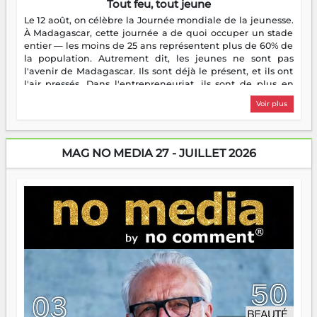
Tout feu, tout jeune
Le 12 août, on célèbre la Journée mondiale de la jeunesse.
À Madagascar, cette journée a de quoi occuper un stade
entier — les moins de 25 ans représentent plus de 60% de
la population. Autrement dit, les jeunes ne sont pas
l'avenir de Madagascar. Ils sont déjà le présent, et ils ont
l'air pressés. Dans l'entrepreneuriat, ils sont de plus en
plus nombreux à se lancer, à créer, à risquer — souvent
Voir plus
sans filet, souvent sans aide, mais toujours avec cette
énergie un peu folle qui fait qu'on se demande s'ils
dorment vraiment la nuit. En culture, les nouvelles sont
encore meilleures. Aina Rasamoelina vient de décrocher le
MAG NO MEDIA 27 - JUILLET 2026
Prix RFI Instrumental Afrique. Miangaly Elia rafle le Prix
Paritana 2026. Madagascar rayonne, et ce sont des mains
jeunes qui tiennent la torche. Alors oui, on pourrait
s'arrêter là, applaudir et rentrer chez soi satisfait. Mais ce
serait passer à côté d'une chose essentielle. La fougue, ça
brûle fort — et parfois, ça brûle vite. Une flamme sans
direction peut éclairer autant qu'elle peut consumer. C'est
là que les aînés entrent en scène — pas pour reprendre le
gouvernail, mais pour montrer où sont les récifs. Les jeunes
ont la force, les vieux ont l'expérience, comme on dit. Ce
n'est pas un combat de générations — c'est une question
d'équipage. Partagez vos réussites, mais aussi vos échecs.
Surtout vos échecs, d'ailleurs — ils enseignent mieux que