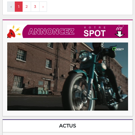
‹
1
2
3
›
ACTUS