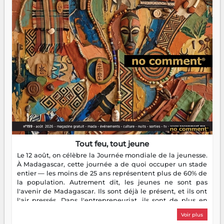
Tout feu, tout jeune
Le 12 août, on célèbre la Journée mondiale de la jeunesse.
À Madagascar, cette journée a de quoi occuper un stade
entier — les moins de 25 ans représentent plus de 60% de
la population. Autrement dit, les jeunes ne sont pas
l'avenir de Madagascar. Ils sont déjà le présent, et ils ont
l'air pressés. Dans l'entrepreneuriat, ils sont de plus en
plus nombreux à se lancer, à créer, à risquer — souvent
Voir plus
sans filet, souvent sans aide, mais toujours avec cette