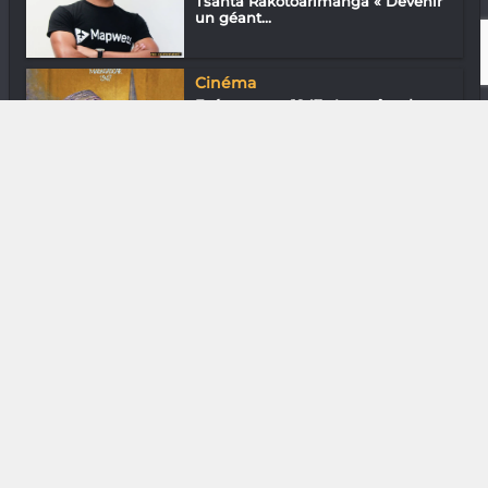
Tsanta Rakotoarimanga « Devenir
un géant...
Cinéma
Evénements 1947 : La quête de
liberté se...
DIVERS