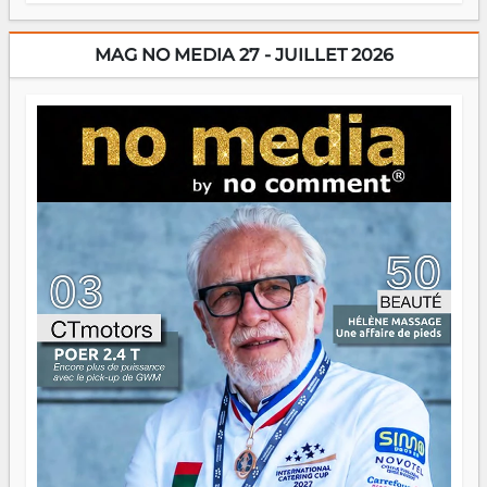
énergie un peu folle qui fait qu'on se demande s'ils
dorment vraiment la nuit. En culture, les nouvelles sont
encore meilleures. Aina Rasamoelina vient de décrocher le
MAG NO MEDIA 27 - JUILLET 2026
Prix RFI Instrumental Afrique. Miangaly Elia rafle le Prix
Paritana 2026. Madagascar rayonne, et ce sont des mains
jeunes qui tiennent la torche. Alors oui, on pourrait
s'arrêter là, applaudir et rentrer chez soi satisfait. Mais ce
serait passer à côté d'une chose essentielle. La fougue, ça
brûle fort — et parfois, ça brûle vite. Une flamme sans
direction peut éclairer autant qu'elle peut consumer. C'est
là que les aînés entrent en scène — pas pour reprendre le
gouvernail, mais pour montrer où sont les récifs. Les jeunes
ont la force, les vieux ont l'expérience, comme on dit. Ce
n'est pas un combat de générations — c'est une question
d'équipage. Partagez vos réussites, mais aussi vos échecs.
Surtout vos échecs, d'ailleurs — ils enseignent mieux que
n'importe quel manuel. À Madagascar, la barque avance.
Il faut juste s'assurer que tout le monde rame dans le
même sens.