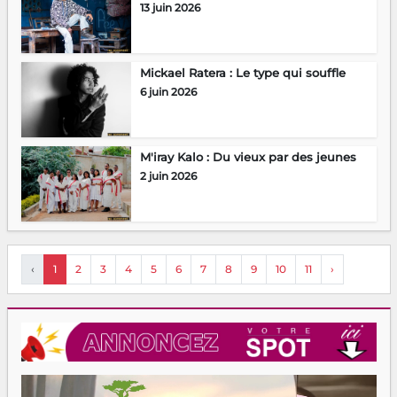
13 juin 2026
Mickael Ratera : Le type qui souffle
6 juin 2026
M'iray Kalo : Du vieux par des jeunes
2 juin 2026
‹
1
2
3
4
5
6
7
8
9
10
11
›