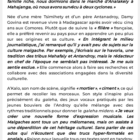
famille riche, nous dormions dans le marché d’Analakely à
Mahajanga, où nous avons survécu à deux cyclones. »
Née d’une mère Tsimihety et d’un père Antanadroy, Damy
Govina est revenue vivre à Madagascar après avoir vécu cinq
ans aux Comores. Plutôt que de suivre la
« filière »
française,
elle a préféré revenir au pays pour en apprendre un peu plus
sur ses origines et sa culture.
« En intégrant le milieu
journalistique, j’ai remarqué qu’il y avait peu de sujets sur la
culture malgache. Par exemple, j’écrivais sur le
havoria,
une
tradition des tribus Mahafaly et Antandroy, mais le rédacteur
en chef de l’époque ne semblait pas intéressé. Je me suis
sentie exclue. »
Elle commence alors à faire ses recherches et
collabore avec des associations engagées dans la diversité
culturelle.
A’Kalo, son nom de scène, signifie
« mortier »
,
« ciment »
, ce qui
permet de recoller les morceaux. Son style s’inspire plus
précisément du
galeha,
des jeux vocaux pratiqués par les
jeunes bouviers de l’Androy qu’elle mélange avec des
rythmes traditionnels pour donner le
galeha midero.
« Je veux
créer une nouvelle forme d’expression musicale. Les
Malgaches sont tous un peu mélomanes, mais on assiste à
une déperdition de cet héritage culturel. Sans parler de ces
ados qui n’écoutent que des trucs hyper-formatés en
anglais. »
Raison pour laquelle tous ces textes sont en tandroy.