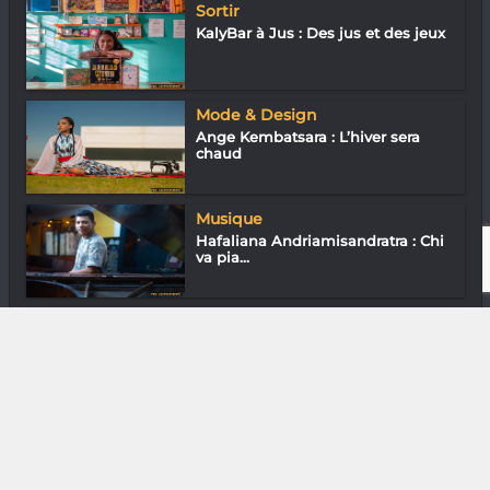
Sortir
KalyBar à Jus : Des jus et des jeux
Mode & Design
Ange Kembatsara : L’hiver sera
chaud
Musique
Hafaliana Andriamisandratra : Chi
va pia...
Sortir
HBG Burger : Au bonheur des
geeks !
DIVERS