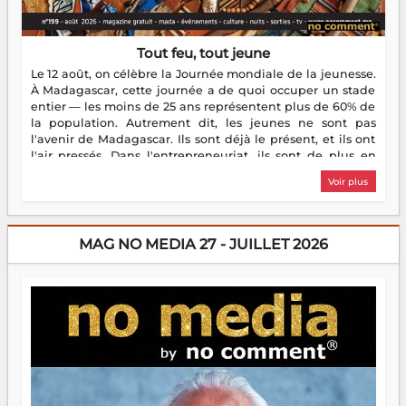
Tout feu, tout jeune
Le 12 août, on célèbre la Journée mondiale de la jeunesse.
À Madagascar, cette journée a de quoi occuper un stade
entier — les moins de 25 ans représentent plus de 60% de
la population. Autrement dit, les jeunes ne sont pas
l'avenir de Madagascar. Ils sont déjà le présent, et ils ont
l'air pressés. Dans l'entrepreneuriat, ils sont de plus en
plus nombreux à se lancer, à créer, à risquer — souvent
Voir plus
sans filet, souvent sans aide, mais toujours avec cette
énergie un peu folle qui fait qu'on se demande s'ils
dorment vraiment la nuit. En culture, les nouvelles sont
encore meilleures. Aina Rasamoelina vient de décrocher le
MAG NO MEDIA 27 - JUILLET 2026
Prix RFI Instrumental Afrique. Miangaly Elia rafle le Prix
Paritana 2026. Madagascar rayonne, et ce sont des mains
jeunes qui tiennent la torche. Alors oui, on pourrait
s'arrêter là, applaudir et rentrer chez soi satisfait. Mais ce
serait passer à côté d'une chose essentielle. La fougue, ça
brûle fort — et parfois, ça brûle vite. Une flamme sans
direction peut éclairer autant qu'elle peut consumer. C'est
là que les aînés entrent en scène — pas pour reprendre le
gouvernail, mais pour montrer où sont les récifs. Les jeunes
ont la force, les vieux ont l'expérience, comme on dit. Ce