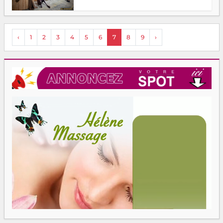
‹
1
2
3
4
5
6
7
8
9
›