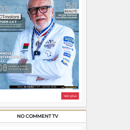
i, on pourrait s'arrêter là, applaudir et
ntrer chez soi satisfait. Mais ce serait
asser à côté d'une chose essentielle. La
ugue, ça brûle fort — et parfois, ça brûle
ite. Une flamme sans direction peut
lairer autant qu'elle peut consumer. C'est
à que les aînés entrent en scène — pas
our reprendre le gouvernail, mais pour
ntrer où sont les récifs. Les jeunes ont la
rce, les vieux ont l'expérience, comme on
t. Ce n'est pas un combat de générations
 c'est une question d'équipage. Partagez
s réussites, mais aussi vos échecs. Surtout
os échecs, d'ailleurs — ils enseignent
ieux que n'importe quel manuel. À
dagascar, la barque avance. Il faut juste
'assurer que tout le monde rame dans le
ême sens.
Voir plus
NO COMMENT TV