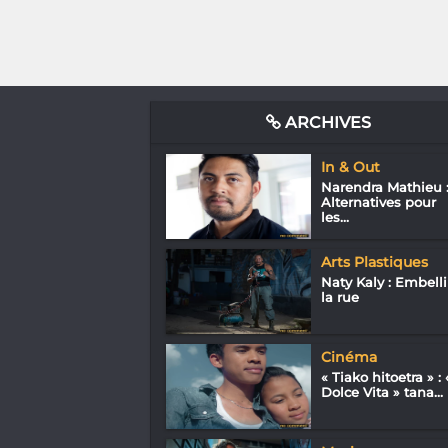
ARCHIVES
In & Out
Narendra Mathieu 
Alternatives pour
les...
Arts Plastiques
Naty Kaly : Embelli
la rue
Cinéma
« Tiako hitoetra » : 
Dolce Vita » tana...