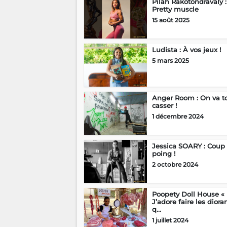
Pilah Rakotondravaly :
Pretty muscle
15 août 2025
Ludista : À vos jeux !
5 mars 2025
Anger Room : On va t
casser !
1 décembre 2024
Jessica SOARY : Coup
poing !
2 octobre 2024
Poopety Doll House «
J’adore faire les dior
q...
1 juillet 2024