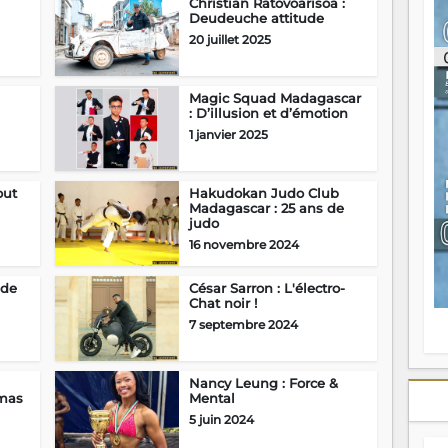
Christian Ratovoarisoa :
ou
Deudeuche attitude
re
20 juillet 2025
p
fo
v
Magic Squad Madagascar
éc
: D’illusion et d’émotion
l
1 janvier 2025
p
mo
fo
di
out
Hakudokan Judo Club
Madagascar : 25 ans de
—
judo
vo
16 novembre 2024
v
m
Ma
 de
César Sarron : L'électro-
s
Chat noir !
m
7 septembre 2024
Nancy Leung : Force &
amas
Mental
5 juin 2024