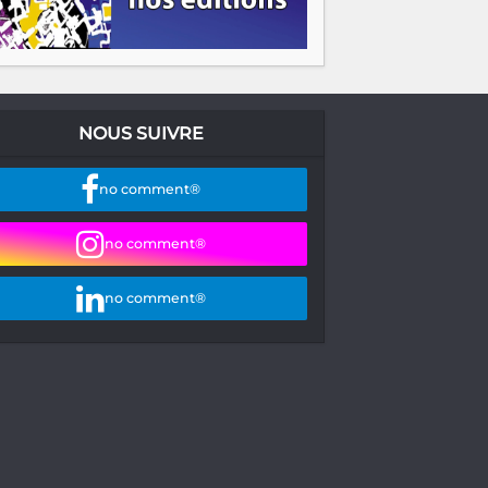
NOUS SUIVRE
no comment®
no comment®
no comment®