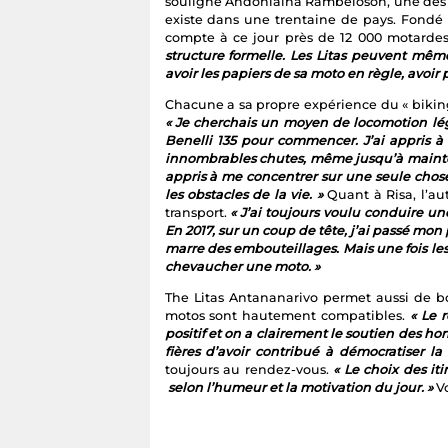
souligne Andoniaina Rambeloson, une des t
existe dans une trentaine de pays. Fondé 
compte à ce jour près de 12 000 motardes
structure formelle. Les Litas peuvent même
avoir les papiers de sa moto en règle, avoir p
Chacune a sa propre expérience du « biking
« Je cherchais un moyen de locomotion lég
Benelli 135 pour commencer. J’ai appris à r
innombrables chutes, même jusqu’à mainten
appris à me concentrer sur une seule chose à
les obstacles de la vie. »
Quant à Risa, l’au
transport.
« J’ai toujours voulu conduire un
En 2017, sur un coup de tête, j’ai passé mon
marre des embouteillages. Mais une fois les 
chevaucher une moto. »
The Litas Antananarivo permet aussi de 
motos sont hautement compatibles.
« Le 
positif et on a clairement le soutien des 
fières d’avoir contribué à démocratiser l
toujours au rendez-vous.
« Le choix des iti
selon l’humeur et la motivation du jour. »
Vo