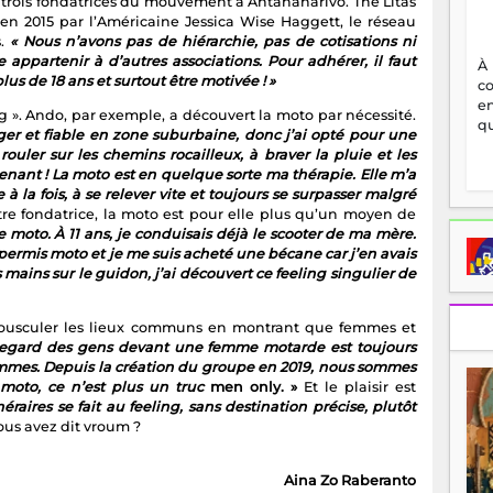
rois fondatrices du mouvement à Antananarivo. The Litas
en 2015 par l’Américaine Jessica Wise Haggett, le réseau
.
« Nous n’avons pas de hiérarchie, pas de cotisations ni
 appartenir à d’autres associations. Pour adhérer, il faut
À
lus de 18 ans et surtout être motivée ! »
c
en
 ». Ando, par exemple, a découvert la moto par nécessité.
qu
er et fiable en zone suburbaine, donc j’ai opté pour une
ouler sur les chemins rocailleux, à braver la pluie et les
ant ! La moto est en quelque sorte ma thérapie. Elle m’a
 la fois, à se relever vite et toujours se surpasser malgré
tre fondatrice, la moto est pour elle plus qu’un moyen de
e moto. À 11 ans, je conduisais déjà le scooter de ma mère.
 permis moto et je me suis acheté une bécane car j’en avais
mains sur le guidon, j’ai découvert ce feeling singulier de
bousculer les lieux communs en montrant que femmes et
regard des gens devant une femme motarde est toujours
hommes. Depuis la création du groupe en 2019, nous sommes
a moto, ce n’est plus un truc
men only. »
Et le plaisir est
néraires se fait au feeling, sans destination précise, plutôt
us avez dit vroum ?
Aina Zo Raberanto