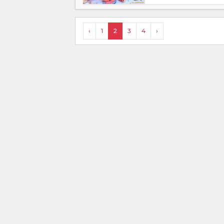
‹
1
2
3
4
›