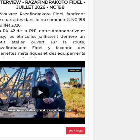
NTERVIEW - RAZAFINDRAKOTO FIDEL -
JUILLET 2026 - NC 198
écouvrez Razafindrakoto Fidel, fabricant
e charrettes dans le no comment® NC 198
juillet 2026.
u PK 42 de la RN1, entre Antananarivo et
asy, les étincelles jaillissent derrière un
etit atelier ouvert sur la route.
azafindrakoto Fidel y façonne des
harrettes métalliques et des équipements
gricoles destinés aux campagnes
algaches. Héritier d'un savoir-faire
milial, il perpétue un métier discret mais
sentiel.
Voir plus