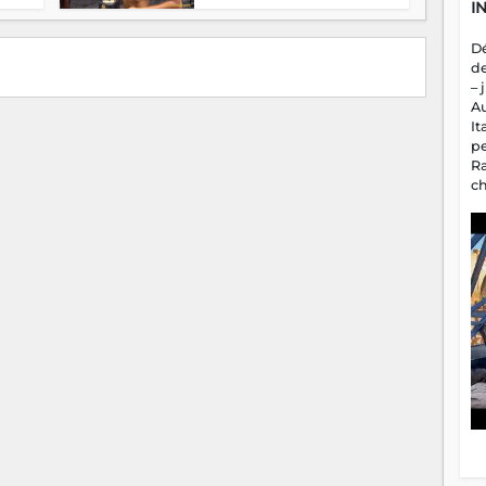
I
D
d
– 
A
It
p
R
c
a
m
fa
es