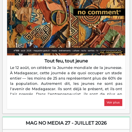
Tout feu, tout jeune
Le 12 août, on célèbre la Journée mondiale de la jeunesse.
À Madagascar, cette journée a de quoi occuper un stade
entier — les moins de 25 ans représentent plus de 60% de
la population. Autrement dit, les jeunes ne sont pas
l'avenir de Madagascar. Ils sont déjà le présent, et ils ont
l'air pressés. Dans l'entrepreneuriat, ils sont de plus en
plus nombreux à se lancer, à créer, à risquer — souvent
Voir plus
sans filet, souvent sans aide, mais toujours avec cette
énergie un peu folle qui fait qu'on se demande s'ils
dorment vraiment la nuit. En culture, les nouvelles sont
encore meilleures. Aina Rasamoelina vient de décrocher le
MAG NO MEDIA 27 - JUILLET 2026
Prix RFI Instrumental Afrique. Miangaly Elia rafle le Prix
Paritana 2026. Madagascar rayonne, et ce sont des mains