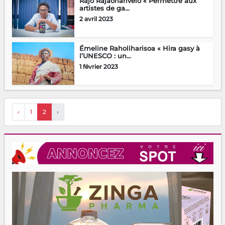
Rajo Rajaonarivelo « Permettre aux
artistes de ga...
2 avril 2023
Émeline Raholiharisoa « Hira gasy à
l’UNESCO : un...
1 février 2023
‹
1
2
›