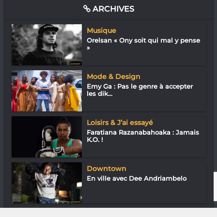
ARCHIVES
Musique
Orelsan « Ony soit qui mal y pense
»
Mode & Design
Emy Ga : Pas le genre à accepter
les dik...
Loisirs & J’ai essayé
Faratiana Razanabahoaka : Jamais
K.O. !
Downtown
En ville avec Dee Andriambelo
Downtown