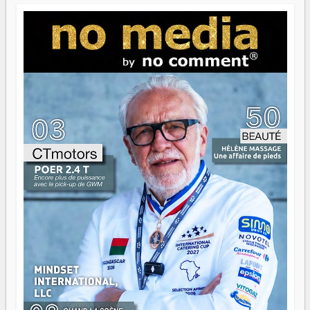
jeunes qui tiennent la torche. Alors oui, on pourrait
s'arrêter là, applaudir et rentrer chez soi satisfait. Mais ce
serait passer à côté d'une chose essentielle. La fougue, ça
brûle fort — et parfois, ça brûle vite. Une flamme sans
direction peut éclairer autant qu'elle peut consumer. C'est
là que les aînés entrent en scène — pas pour reprendre le
gouvernail, mais pour montrer où sont les récifs. Les jeunes
ont la force, les vieux ont l'expérience, comme on dit. Ce
n'est pas un combat de générations — c'est une question
d'équipage. Partagez vos réussites, mais aussi vos échecs.
Surtout vos échecs, d'ailleurs — ils enseignent mieux que
n'importe quel manuel. À Madagascar, la barque avance.
Il faut juste s'assurer que tout le monde rame dans le
même sens.