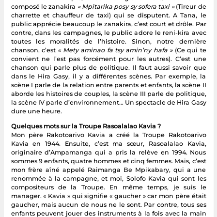
composé le zanakira
« Mpitarika posy sy sofera taxi »
(Tireur de
charrette et chauffeur de taxi) qui se disputent. A Tana, le
public apprécie beaucoup le zanakira, c’est court et drôle. Par
contre, dans les campagnes, le public adore le reni-kira avec
toutes les moralités de l’histoire. Sinon, notre dernière
chanson, c’est
« Mety aminao fa tsy amin’ny hafa »
(Ce qui te
convient ne l’est pas forcément pour les autres). C’est une
chanson qui parle plus de politique. Il faut aussi savoir que
dans le Hira Gasy, il y a différentes scènes. Par exemple, la
scène I parle de la relation entre parents et enfants, la scène II
aborde les histoires de couples, la scène III parle de politique,
la scène IV parle d’environnement… Un spectacle de Hira Gasy
dure une heure.
Quelques mots sur la Troupe Rasoalalao Kavia ?
Mon père Rakotoarivo Kavia a créé la Troupe Rakotoarivo
Kavia en 1944. Ensuite, c’est ma sœur, Rasoalalao Kavia,
originaire d’Ampamanga qui a pris la relève en 1994. Nous
sommes 9 enfants, quatre hommes et cinq femmes. Mais, c’est
mon frère aîné appelé Raimanga Be Mpikabary, qui a une
renommée à la campagne, et moi, Solofo Kavia qui sont les
compositeurs de la Troupe. En même temps, je suis le
manager. « Kavia » qui signifie « gaucher » car mon père était
gaucher, mais aucun de nous ne le sont. Par contre, tous ses
enfants peuvent jouer des instruments à la fois avec la main