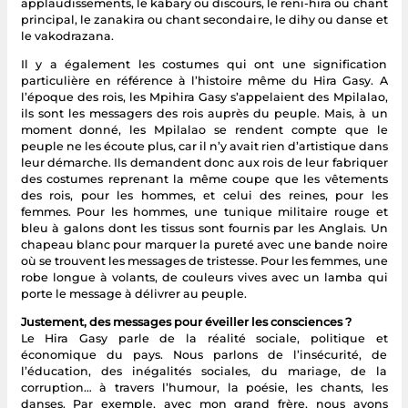
applaudissements, le kabary ou discours, le reni-hira ou chant
principal, le zanakira ou chant secondaire, le dihy ou danse et
le vakodrazana.
Il y a également les costumes qui ont une signification
particulière en référence à l’histoire même du Hira Gasy. A
l’époque des rois, les Mpihira Gasy s’appelaient des Mpilalao,
ils sont les messagers des rois auprès du peuple. Mais, à un
moment donné, les Mpilalao se rendent compte que le
peuple ne les écoute plus, car il n’y avait rien d’artistique dans
leur démarche. Ils demandent donc aux rois de leur fabriquer
des costumes reprenant la même coupe que les vêtements
des rois, pour les hommes, et celui des reines, pour les
femmes. Pour les hommes, une tunique militaire rouge et
bleu à galons dont les tissus sont fournis par les Anglais. Un
chapeau blanc pour marquer la pureté avec une bande noire
où se trouvent les messages de tristesse. Pour les femmes, une
robe longue à volants, de couleurs vives avec un lamba qui
porte le message à délivrer au peuple.
Justement, des messages pour éveiller les consciences ?
Le Hira Gasy parle de la réalité sociale, politique et
économique du pays. Nous parlons de l’insécurité, de
l’éducation, des inégalités sociales, du mariage, de la
corruption… à travers l’humour, la poésie, les chants, les
danses. Par exemple, avec mon grand frère, nous avons