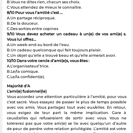
B.Vous ne dites rien, chacun ses choix.
C.Vous attendez de mieux le connaître.
8/10 Pour vous l’amitié c’est …
A.Un partage réciproque.
B.De la douceur.
C.Des sorties entre copines
9/10 Vous devez acheter un cadeau à un(e) de vos ami(e) s.
Vous lui offrez…
A.Un week-end au bord de l’eau.
B.Un cadeau quelconque qui fait toujours plaisir.
C.Un objet qu’elle a trouvé beau et qu’elle aimerait avoir.
10/10 Dans votre cercle d’ami(e)s, vous êtes :
A.L’organisateur/ trice.
B.Le/la comique.
C.Le/la confident(e).
Majorité d’A
L’ami(e) fusionnel(le)
Vous accordez une attention particulière à l’amitié, pour vous
c’est sacré. Vous essayez de passer le plus de temps possible
avec vos amis. Vous partagez tout avec eux/elles. En retour,
vous exigez de leur part la même implication. Gare à
ceux/celles qui refuseraient de sortir avec vous. Vous ne
tolérerez pas que votre ami(e) se lie avec quelqu’un d’autre
de peur de perdre votre relation privilégiée. L’amitié est votre