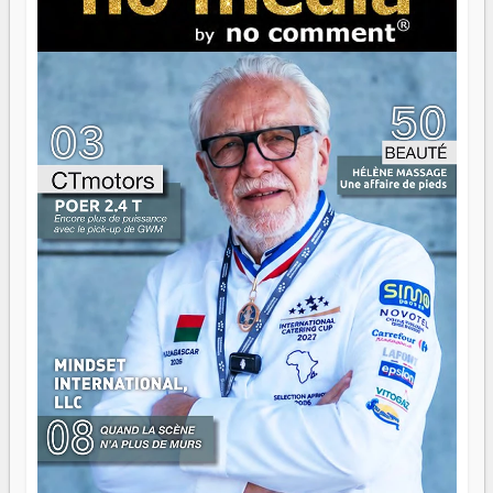
brûle fort — et parfois, ça brûle vite. Une flamme sans
direction peut éclairer autant qu'elle peut consumer. C'est
là que les aînés entrent en scène — pas pour reprendre le
gouvernail, mais pour montrer où sont les récifs. Les jeunes
ont la force, les vieux ont l'expérience, comme on dit. Ce
n'est pas un combat de générations — c'est une question
d'équipage. Partagez vos réussites, mais aussi vos échecs.
Surtout vos échecs, d'ailleurs — ils enseignent mieux que
n'importe quel manuel. À Madagascar, la barque avance.
Il faut juste s'assurer que tout le monde rame dans le
même sens.