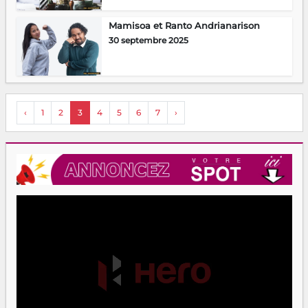
Mamisoa et Ranto Andrianarison
30 septembre 2025
‹
1
2
3
4
5
6
7
›