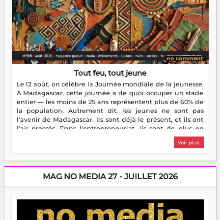
Tout feu, tout jeune
Le 12 août, on célèbre la Journée mondiale de la jeunesse.
À Madagascar, cette journée a de quoi occuper un stade
entier — les moins de 25 ans représentent plus de 60% de
la population. Autrement dit, les jeunes ne sont pas
l'avenir de Madagascar. Ils sont déjà le présent, et ils ont
l'air pressés. Dans l'entrepreneuriat, ils sont de plus en
plus nombreux à se lancer, à créer, à risquer — souvent
Voir plus
sans filet, souvent sans aide, mais toujours avec cette
énergie un peu folle qui fait qu'on se demande s'ils
dorment vraiment la nuit. En culture, les nouvelles sont
encore meilleures. Aina Rasamoelina vient de décrocher le
MAG NO MEDIA 27 - JUILLET 2026
Prix RFI Instrumental Afrique. Miangaly Elia rafle le Prix
Paritana 2026. Madagascar rayonne, et ce sont des mains
jeunes qui tiennent la torche. Alors oui, on pourrait
s'arrêter là, applaudir et rentrer chez soi satisfait. Mais ce
serait passer à côté d'une chose essentielle. La fougue, ça