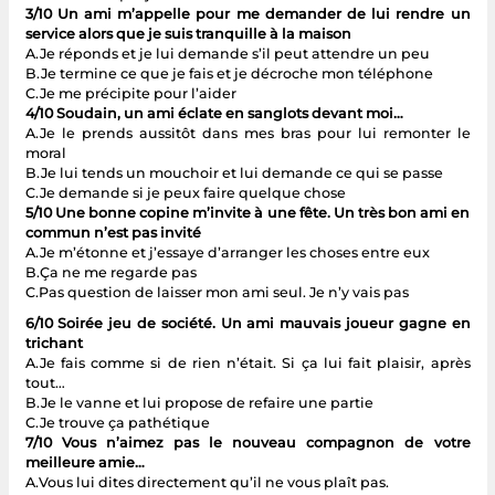
3/10 Un ami m’appelle pour me demander de lui rendre un
service alors que je suis tranquille à la maison
A.Je réponds et je lui demande s’il peut attendre un peu
B.Je termine ce que je fais et je décroche mon téléphone
C.Je me précipite pour l’aider
4/10 Soudain, un ami éclate en sanglots devant moi…
A.Je le prends aussitôt dans mes bras pour lui remonter le
moral
B.Je lui tends un mouchoir et lui demande ce qui se passe
C.Je demande si je peux faire quelque chose
5/10 Une bonne copine m’invite à une fête. Un très bon ami en
commun n’est pas invité
A.Je m’étonne et j’essaye d’arranger les choses entre eux
B.Ça ne me regarde pas
C.Pas question de laisser mon ami seul. Je n’y vais pas
6/10 Soirée jeu de société. Un ami mauvais joueur gagne en
trichant
A.Je fais comme si de rien n’était. Si ça lui fait plaisir, après
tout…
B.Je le vanne et lui propose de refaire une partie
C.Je trouve ça pathétique
7/10 Vous n’aimez pas le nouveau compagnon de votre
meilleure amie…
A.Vous lui dites directement qu’il ne vous plaît pas.