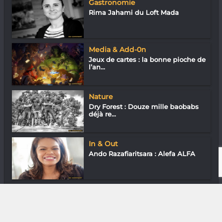
Gastronomie
Rima Jahami du Loft Mada
Media & Add-0n
Jeux de cartes : la bonne pioche de
l’an...
Nature
Dry Forest : Douze mille baobabs
déjà re...
In & Out
Ando Razafiaritsara : Alefa ALFA
Assos
Chef Thémis : La cuisine peut
changer de...