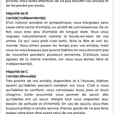
priorité, mais faites attention de ne pas étouffer vos ami(e)s et
de les perdre par excès.
Majorité de B
L’ami(e) indépendant(e)
D’un naturel sociable et sympathique, vous élargissez sans
cesse votre cercle d’ami(e)s, ou plutôt de connaissances. De ce
fait, vous avez peu d’ami(e)s de longue date. Vous vous
imposez naturellement comme le boute-en-train de vos
amies. Ce qui vous plaît c’est sortir, faire la fête et voir du
monde. Vous aimez passer du temps avec vos ami(e)s, mais
vous ne vous braquez pas quand ils/elles ne vous donnent pas
de nouvelles pendant plusieurs semaines. D’ailleurs vous
agissez de la même manière, car vous vous sentez libre et
indépendant(e).
Majorité de C
L’ami(e) dévoué(e)
Très proche de vos ami(e)s, disponible et à l’écoute, ils/elles
savent qu’ils/elles peuvent compter sur vous. C’est à vous
qu’ils/elles se confient, vous connaissez leurs joies et leurs
chagrins. Cette proximité vous permet de savoir dès
qu’ils/elles ont un souci. Malgré tout vous respectez leur
besoin de solitude et d’intimité. En cas de soucis, vous êtes
toujours prêt(e) à rendre service. Prenez garde de ne pas faire
passer votre bien-être avant celui de vos ami(e)s.