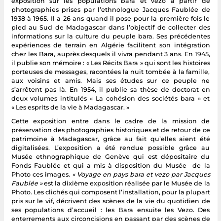
exposition sur les populations bara et vezo à partir de
photographies prises par l’ethnologue Jacques Faublée de
1938 à 1965. Il a 26 ans quand il pose pour la première fois le
pied au Sud de Madagascar dans l’objectif de collecter des
informations sur la culture du peuple bara. Ses précédentes
expériences de terrain en Algérie facilitent son intégration
chez les Bara, auprès desquels il vivra pendant 3 ans. En 1945,
il publie son mémoire : « Les Récits Bara » qui sont les histoires
porteuses de messages, racontées la nuit tombée à la famille,
aux voisins et amis. Mais ses études sur ce peuple ne
s’arrêtent pas là. En 1954, il publie sa thèse de doctorat en
deux volumes intitulés « La cohésion des sociétés bara » et
« Les esprits de la vie à Madagascar. »
Cette exposition entre dans le cadre de la mission de
préservation des photographies historiques et de retour de ce
patrimoine à Madagascar, grâce au fait qu’elles aient été
digitalisées. L’exposition a été rendue possible grâce au
Musée ethnographique de Genève qui est dépositaire du
Fonds Faublée et qui a mis à disposition du Musée de la
Photo ces images.
« Voyage en pays bara et vezo par Jacques
Faublée »
est la dixième exposition réalisée par le Musée de la
Photo. Les clichés qui composent l’installation, pour la plupart
pris sur le vif, décrivent des scènes de la vie du quotidien de
ses populations d’accueil : les Bara ensuite les Vezo. Des
enterrements aux circoncisions en passant par des scènes de