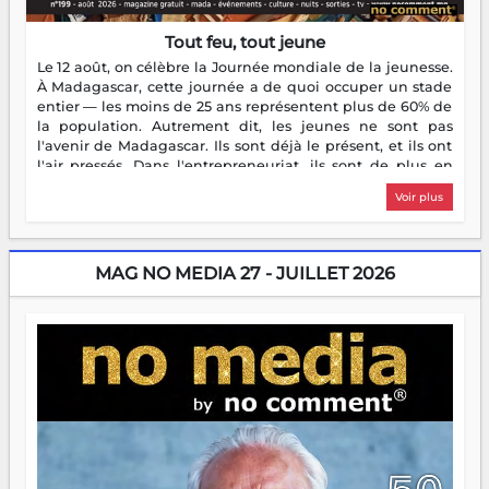
Tout feu, tout jeune
Le 12 août, on célèbre la Journée mondiale de la jeunesse.
À Madagascar, cette journée a de quoi occuper un stade
entier — les moins de 25 ans représentent plus de 60% de
la population. Autrement dit, les jeunes ne sont pas
l'avenir de Madagascar. Ils sont déjà le présent, et ils ont
l'air pressés. Dans l'entrepreneuriat, ils sont de plus en
plus nombreux à se lancer, à créer, à risquer — souvent
Voir plus
sans filet, souvent sans aide, mais toujours avec cette
énergie un peu folle qui fait qu'on se demande s'ils
dorment vraiment la nuit. En culture, les nouvelles sont
encore meilleures. Aina Rasamoelina vient de décrocher le
MAG NO MEDIA 27 - JUILLET 2026
Prix RFI Instrumental Afrique. Miangaly Elia rafle le Prix
Paritana 2026. Madagascar rayonne, et ce sont des mains
jeunes qui tiennent la torche. Alors oui, on pourrait
s'arrêter là, applaudir et rentrer chez soi satisfait. Mais ce
serait passer à côté d'une chose essentielle. La fougue, ça
brûle fort — et parfois, ça brûle vite. Une flamme sans
direction peut éclairer autant qu'elle peut consumer. C'est
là que les aînés entrent en scène — pas pour reprendre le
gouvernail, mais pour montrer où sont les récifs. Les jeunes
ont la force, les vieux ont l'expérience, comme on dit. Ce
n'est pas un combat de générations — c'est une question