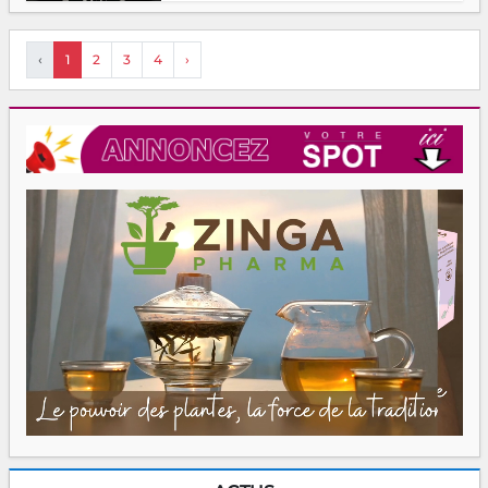
‹
1
2
3
4
›