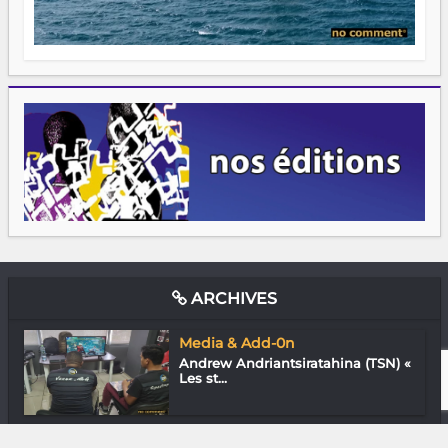
ARCHIVES
Media & Add-0n
Andrew Andriantsiratahina (TSN) «
Les st...
Media & Add-0n