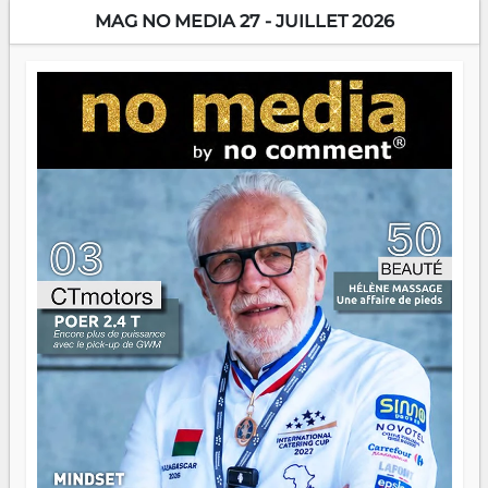
encore meilleures. Aina Rasamoelina vient de décrocher le
MAG NO MEDIA 27 - JUILLET 2026
Prix RFI Instrumental Afrique. Miangaly Elia rafle le Prix
Paritana 2026. Madagascar rayonne, et ce sont des mains
jeunes qui tiennent la torche. Alors oui, on pourrait
s'arrêter là, applaudir et rentrer chez soi satisfait. Mais ce
serait passer à côté d'une chose essentielle. La fougue, ça
brûle fort — et parfois, ça brûle vite. Une flamme sans
direction peut éclairer autant qu'elle peut consumer. C'est
là que les aînés entrent en scène — pas pour reprendre le
gouvernail, mais pour montrer où sont les récifs. Les jeunes
ont la force, les vieux ont l'expérience, comme on dit. Ce
n'est pas un combat de générations — c'est une question
d'équipage. Partagez vos réussites, mais aussi vos échecs.
Surtout vos échecs, d'ailleurs — ils enseignent mieux que
n'importe quel manuel. À Madagascar, la barque avance.
Il faut juste s'assurer que tout le monde rame dans le
même sens.