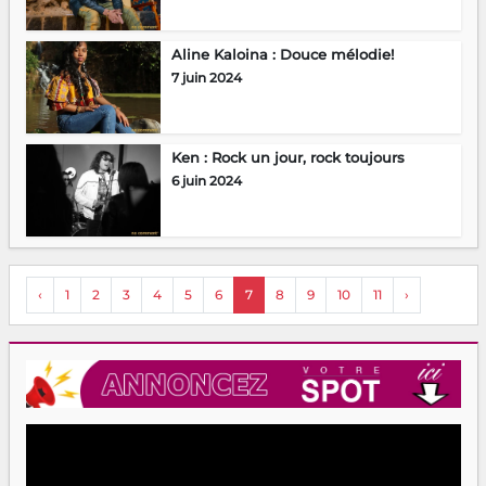
Aline Kaloina : Douce mélodie!
7 juin 2024
Ken : Rock un jour, rock toujours
6 juin 2024
‹
1
2
3
4
5
6
7
8
9
10
11
›