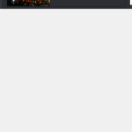
Nature
Geckos Lygodactylus : Tout mini,
tout mi...
DIVERS