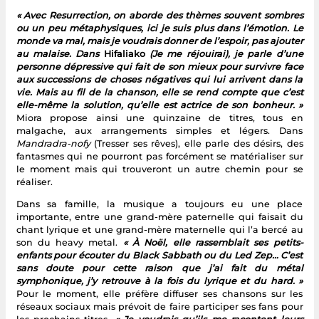
« Avec Resurrection, on aborde des thèmes souvent sombres
ou un peu métaphysiques, ici je suis plus dans l’émotion. Le
monde va mal, mais je voudrais donner de l’espoir, pas ajouter
au malaise. Dans
Hifaliako
(Je me réjouirai), je parle d’une
personne dépressive qui fait de son mieux pour survivre face
aux successions de choses négatives qui lui arrivent dans la
vie. Mais au fil de la chanson, elle se rend compte que c’est
elle-même la solution, qu’elle est actrice de son bonheur. »
Miora propose ainsi une quinzaine de titres, tous en
malgache, aux arrangements simples et légers. Dans
Mandradra-nofy
(Tresser ses rêves), elle parle des désirs, des
fantasmes qui ne pourront pas forcément se matérialiser sur
le moment mais qui trouveront un autre chemin pour se
réaliser.
Dans sa famille, la musique a toujours eu une place
importante, entre une grand-mère paternelle qui faisait du
chant lyrique et une grand-mère maternelle qui l’a bercé au
son du heavy metal.
« À Noël, elle rassemblait ses petits-
enfants pour écouter du Black Sabbath ou du Led Zep… C’est
sans doute pour cette raison que j’ai fait du métal
symphonique, j’y retrouve à la fois du lyrique et du hard. »
Pour le moment, elle préfère diffuser ses chansons sur les
réseaux sociaux mais prévoit de faire participer ses fans pour