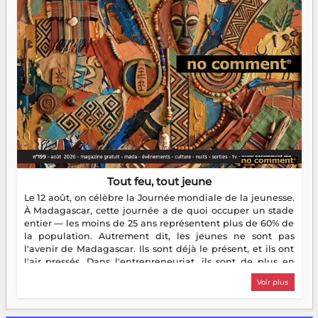
Tout feu, tout jeune
Le 12 août, on célèbre la Journée mondiale de la jeunesse.
À Madagascar, cette journée a de quoi occuper un stade
entier — les moins de 25 ans représentent plus de 60% de
la population. Autrement dit, les jeunes ne sont pas
l'avenir de Madagascar. Ils sont déjà le présent, et ils ont
l'air pressés. Dans l'entrepreneuriat, ils sont de plus en
plus nombreux à se lancer, à créer, à risquer — souvent
Voir plus
sans filet, souvent sans aide, mais toujours avec cette
énergie un peu folle qui fait qu'on se demande s'ils
dorment vraiment la nuit. En culture, les nouvelles sont