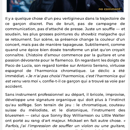
Il y a quelque chose d'un peu vertigineux dans la trajectoire de
ce garçon discret. Pas de bruit, pas de campagne de
communication, pas d'attaché de presse. Juste un souffle — et
soudain, les plus grosses pointures du showbiz malgache qui
se retournent. Sur scène, sa présence change la couleur d'un
concert, mais pas de manière tapageuse. Subtilement, comme
quand une épice bien dosée transforme un plat qu'on croyait
connaître. L’histoire d’amour commence par la guitare et une
passion dévorante pour le flamenco. En regardant les doigts de
Paco de Lucía, son regard tombe sur Antonio Serrano, virtuose
espagnol de l'harmonica chromatique. Le déclic a été
immédiat.
« Je n'ai pas choisi l'harmonica, c'est l'harmonica qui
est venu vers moi »
, confie-t-il ce garçon qui a trouvé sa voie par
accident.
Sans instrument professionnel au départ, il bricole, improvise,
développe une signature organique qui doit plus à l'instinct
qu'au solfège. Son terrain de jeu : le chromatique, couteau
suisse du mélodiste, et le diatonique, l'instrument des
bluesmen — celui que Sonny Boy Williamson ou Little Walter
ont porté au rang d'art majeur. Mickael en fait autre chose.
«
Parfois, j'ai l'impression de souffler un violon ou une guitare,