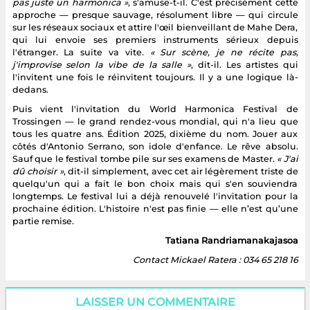
pas juste un harmonica »
, s'amuse-t-il. C'est précisément cette
approche — presque sauvage, résolument libre — qui circule
sur les réseaux sociaux et attire l'œil bienveillant de Mahe Dera,
qui lui envoie ses premiers instruments sérieux depuis
l'étranger. La suite va vite.
« Sur scène, je ne récite pas,
j'improvise selon la vibe de la salle »
, dit-il. Les artistes qui
l'invitent une fois le réinvitent toujours. Il y a une logique là-
dedans.
Puis vient l'invitation du World Harmonica Festival de
Trossingen — le grand rendez-vous mondial, qui n'a lieu que
tous les quatre ans. Édition 2025, dixième du nom. Jouer aux
côtés d'Antonio Serrano, son idole d'enfance. Le rêve absolu.
Sauf que le festival tombe pile sur ses examens de Master.
« J'ai
dû choisir »
, dit-il simplement, avec cet air légèrement triste de
quelqu'un qui a fait le bon choix mais qui s'en souviendra
longtemps. Le festival lui a déjà renouvelé l'invitation pour la
prochaine édition. L'histoire n'est pas finie — elle n’est qu’une
partie remise.
Tatiana Randriamanakajasoa
Contact Mickael Ratera : 034 65 218 16
LAISSER UN COMMENTAIRE