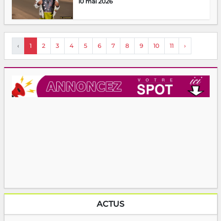
10 mai 2026
‹
1
2
3
4
5
6
7
8
9
10
11
›
ACTUS