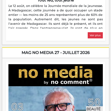
Tout feu, tout jeune
Le 12 août, on célèbre la Journée mondiale de la jeunesse.
À Madagascar, cette journée a de quoi occuper un stade
entier — les moins de 25 ans représentent plus de 60% de
la population. Autrement dit, les jeunes ne sont pas
l'avenir de Madagascar. Ils sont déjà le présent, et ils ont
l'air pressés. Dans l'entrepreneuriat, ils sont de plus en
plus nombreux à se lancer, à créer, à risquer — souvent
Voir plus
sans filet, souvent sans aide, mais toujours avec cette
énergie un peu folle qui fait qu'on se demande s'ils
dorment vraiment la nuit. En culture, les nouvelles sont
encore meilleures. Aina Rasamoelina vient de décrocher le
MAG NO MEDIA 27 - JUILLET 2026
Prix RFI Instrumental Afrique. Miangaly Elia rafle le Prix
Paritana 2026. Madagascar rayonne, et ce sont des mains
jeunes qui tiennent la torche. Alors oui, on pourrait
s'arrêter là, applaudir et rentrer chez soi satisfait. Mais ce
serait passer à côté d'une chose essentielle. La fougue, ça
brûle fort — et parfois, ça brûle vite. Une flamme sans
direction peut éclairer autant qu'elle peut consumer. C'est
là que les aînés entrent en scène — pas pour reprendre le
gouvernail, mais pour montrer où sont les récifs. Les jeunes
ont la force, les vieux ont l'expérience, comme on dit. Ce
n'est pas un combat de générations — c'est une question
d'équipage. Partagez vos réussites, mais aussi vos échecs.
Surtout vos échecs, d'ailleurs — ils enseignent mieux que