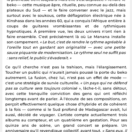
beko — cette musique âpre, rituelle, peu connue au-delà des
plateaux du Sud — et le faire converser avec le jazz, mais
surtout avec le soukous, cette déflagration électrique née à
Kinshasa dans les années 60, qui a conquis l'Afrique entière à
coups de guitares vrombissantes et de rythmiques
hypnotiques. À première vue, les deux univers n'ont rien à
faire ensemble. C'est précisément là où Le Manana installe
son campement.
« Le but, c'est de rendre le rythme agréable à
l'oreille tout en gardant son originalité — avec une petite
sauce piquante de modernisation. Le rythme seul ne suffit pas
: sans relief, le public s'évaderait. »
Ce qu'il cherche n'est pas la trahison, mais l'élargissement.
Toucher un public qui n'aurait jamais poussé la porte du beko
autrement. La fusion, chez lui, n'est pas un effet de mode —
c'est une stratégie de survie culturelle.
« Un pays qui ne défend
pas sa culture sera toujours colonisé »
, lâche-t-il, sans détour,
avec cette tranquille conviction des gens qui ont réfléchi
longtemps avant de parler. À l'écoute de ses compositions, on
perçoit effectivement quelque chose d'hybride et de cohérent
à la fois — comme si le Sud profond de Madagascar avait, lui
aussi, décidé de voyager. L’artiste compte actuellement trois
albums au compteur, et un quatrième en gestation. Pour ses
quinze ans de scène, un grand concert se prépare. Un
anniversaire qu'il revendique collectif, avant tout.
« Sans eux, il