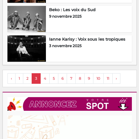
Beko : Les voix du Sud
9 novembre 2025
Ianne Karisy : Voix sous les tropiques
3 novembre 2025
‹
1
2
3
4
5
6
7
8
9
10
11
›