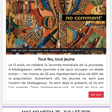
Tout feu, tout jeune
Le 12 août, on célèbre la Journée mondiale de la jeunesse.
À Madagascar, cette journée a de quoi occuper un stade
entier — les moins de 25 ans représentent plus de 60% de
la population. Autrement dit, les jeunes ne sont pas
l'avenir de Madagascar. Ils sont déjà le présent, et ils ont
l'air pressés. Dans l'entrepreneuriat, ils sont de plus en
plus nombreux à se lancer, à créer, à risquer — souvent
Voir plus
sans filet, souvent sans aide, mais toujours avec cette
énergie un peu folle qui fait qu'on se demande s'ils
dorment vraiment la nuit. En culture, les nouvelles sont
encore meilleures. Aina Rasamoelina vient de décrocher le