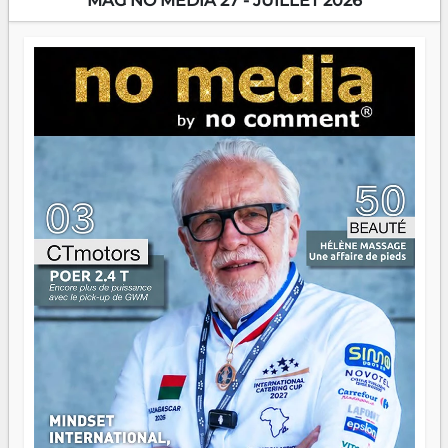
MAG NO MEDIA 27 - JUILLET 2026
Prix RFI Instrumental Afrique. Miangaly Elia rafle le Prix
Paritana 2026. Madagascar rayonne, et ce sont des mains
jeunes qui tiennent la torche. Alors oui, on pourrait
s'arrêter là, applaudir et rentrer chez soi satisfait. Mais ce
serait passer à côté d'une chose essentielle. La fougue, ça
brûle fort — et parfois, ça brûle vite. Une flamme sans
direction peut éclairer autant qu'elle peut consumer. C'est
là que les aînés entrent en scène — pas pour reprendre le
gouvernail, mais pour montrer où sont les récifs. Les jeunes
ont la force, les vieux ont l'expérience, comme on dit. Ce
n'est pas un combat de générations — c'est une question
d'équipage. Partagez vos réussites, mais aussi vos échecs.
Surtout vos échecs, d'ailleurs — ils enseignent mieux que
n'importe quel manuel. À Madagascar, la barque avance.
Il faut juste s'assurer que tout le monde rame dans le
même sens.