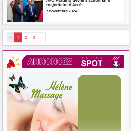
AFG Holding devient actionnaire
majoritaire d’Accè...
3 novembre 2024
‹
1
2
3
›