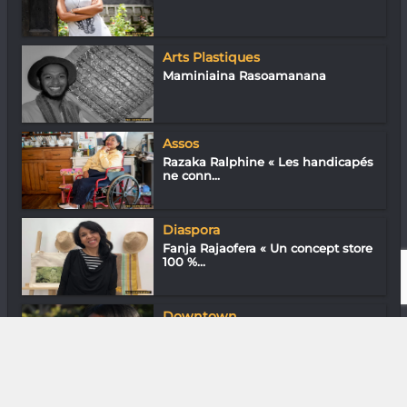
Arts Plastiques
Maminiaina Rasoamanana
Assos
Razaka Ralphine « Les handicapés
ne conn...
Diaspora
Fanja Rajaofera « Un concept store
100 %...
Downtown
En ville avec Mirenty Rasamuel