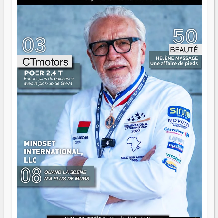
là que les aînés entrent en scène — pas pour reprendre le
gouvernail, mais pour montrer où sont les récifs. Les jeunes
ont la force, les vieux ont l'expérience, comme on dit. Ce
n'est pas un combat de générations — c'est une question
d'équipage. Partagez vos réussites, mais aussi vos échecs.
Surtout vos échecs, d'ailleurs — ils enseignent mieux que
n'importe quel manuel. À Madagascar, la barque avance.
Il faut juste s'assurer que tout le monde rame dans le
même sens.