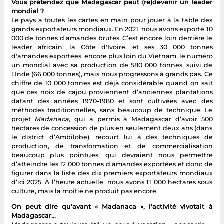
Vous prétendez que Madagascar peut (re)devenir un leader
mondial ?
Le pays a toutes les cartes en main pour jouer à la table des
grands exportateurs mondiaux. En 2021, nous avons exporté 10
000 de tonnes d’amandes brutes. C’est encore loin derrière le
leader africain, la Côte d'Ivoire, et ses 30 000 tonnes
d'amandes exportées, encore plus loin du Vietnam, le numéro
un mondial avec sa production de 580 000 tonnes, suivi de
l'Inde (66 000 tonnes), mais nous progressons à grands pas. Ce
chiffre de 10 000 tonnes est déjà considérable quand on sait
que ces noix de cajou proviennent d’anciennes plantations
datant des années 1970-1980 et sont cultivées avec des
méthodes traditionnelles, sans beaucoup de technique. Le
projet
Madanaca,
qui a permis à Madagascar d’avoir 500
hectares de concession de plus en seulement deux ans (dans
le district d’Ambilobe), recourt lui à des techniques de
production, de transformation et de commercialisation
beaucoup plus pointues, qui devraient nous permettre
d’atteindre les 12 000 tonnes d’amandes exportées et donc de
figurer dans la liste des dix premiers exportateurs mondiaux
d’ici 2025. À l’heure actuelle, nous avons 11 000 hectares sous
culture, mais la moitié ne produit pas encore.
On peut dire qu’avant « Madanaca », l’activité vivotait à
Madagascar…