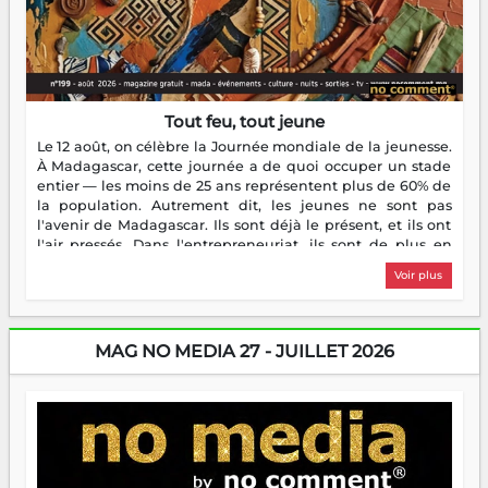
Tout feu, tout jeune
Le 12 août, on célèbre la Journée mondiale de la jeunesse.
À Madagascar, cette journée a de quoi occuper un stade
entier — les moins de 25 ans représentent plus de 60% de
la population. Autrement dit, les jeunes ne sont pas
l'avenir de Madagascar. Ils sont déjà le présent, et ils ont
l'air pressés. Dans l'entrepreneuriat, ils sont de plus en
plus nombreux à se lancer, à créer, à risquer — souvent
Voir plus
sans filet, souvent sans aide, mais toujours avec cette
énergie un peu folle qui fait qu'on se demande s'ils
dorment vraiment la nuit. En culture, les nouvelles sont
encore meilleures. Aina Rasamoelina vient de décrocher le
MAG NO MEDIA 27 - JUILLET 2026
Prix RFI Instrumental Afrique. Miangaly Elia rafle le Prix
Paritana 2026. Madagascar rayonne, et ce sont des mains
jeunes qui tiennent la torche. Alors oui, on pourrait
s'arrêter là, applaudir et rentrer chez soi satisfait. Mais ce
serait passer à côté d'une chose essentielle. La fougue, ça
brûle fort — et parfois, ça brûle vite. Une flamme sans
direction peut éclairer autant qu'elle peut consumer. C'est