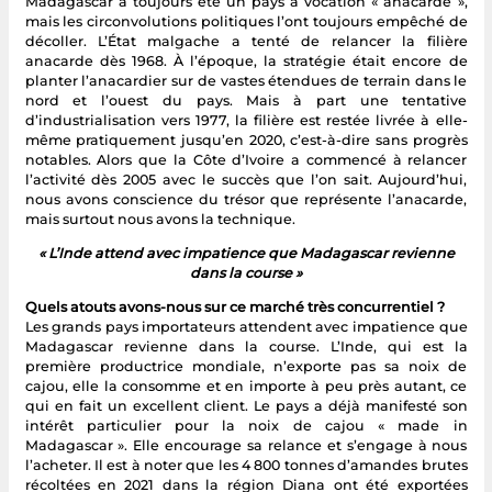
Madagascar a toujours été un pays à vocation « anacarde »,
mais les circonvolutions politiques l’ont toujours empêché de
décoller. L’État malgache a tenté de relancer la filière
anacarde dès 1968. À l’époque, la stratégie était encore de
planter l’anacardier sur de vastes étendues de terrain dans le
nord et l’ouest du pays. Mais à part une tentative
d’industrialisation vers 1977, la filière est restée livrée à elle-
même pratiquement jusqu’en 2020, c’est-à-dire sans progrès
notables. Alors que la Côte d’Ivoire a commencé à relancer
l’activité dès 2005 avec le succès que l’on sait. Aujourd’hui,
nous avons conscience du trésor que représente l’anacarde,
mais surtout nous avons la technique.
« L’Inde attend avec impatience que Madagascar revienne
dans la course »
Quels atouts avons-nous sur ce marché très concurrentiel ?
Les grands pays importateurs attendent avec impatience que
Madagascar revienne dans la course. L’Inde, qui est la
première productrice mondiale, n’exporte pas sa noix de
cajou, elle la consomme et en importe à peu près autant, ce
qui en fait un excellent client. Le pays a déjà manifesté son
intérêt particulier pour la noix de cajou « made in
Madagascar ». Elle encourage sa relance et s’engage à nous
l’acheter. Il est à noter que les 4 800 tonnes d’amandes brutes
récoltées en 2021 dans la région Diana ont été exportées