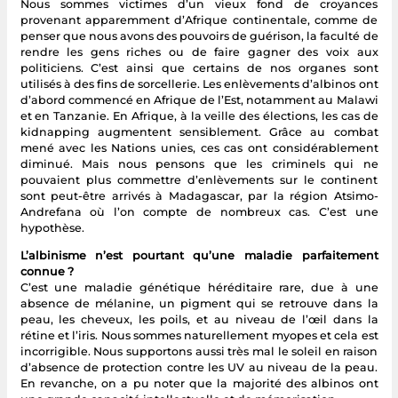
Nous sommes victimes d’un vieux fond de croyances
provenant apparemment d’Afrique continentale, comme de
penser que nous avons des pouvoirs de guérison, la faculté de
rendre les gens riches ou de faire gagner des voix aux
politiciens. C’est ainsi que certains de nos organes sont
utilisés à des fins de sorcellerie. Les enlèvements d’albinos ont
d’abord commencé en Afrique de l’Est, notamment au Malawi
et en Tanzanie. En Afrique, à la veille des élections, les cas de
kidnapping augmentent sensiblement. Grâce au combat
mené avec les Nations unies, ces cas ont considérablement
diminué. Mais nous pensons que les criminels qui ne
pouvaient plus commettre d’enlèvements sur le continent
sont peut-être arrivés à Madagascar, par la région Atsimo-
Andrefana où l’on compte de nombreux cas. C’est une
hypothèse.
L’albinisme n’est pourtant qu’une maladie parfaitement
connue ?
C’est une maladie génétique héréditaire rare, due à une
absence de mélanine, un pigment qui se retrouve dans la
peau, les cheveux, les poils, et au niveau de l’œil dans la
rétine et l’iris. Nous sommes naturellement myopes et cela est
incorrigible. Nous supportons aussi très mal le soleil en raison
d’absence de protection contre les UV au niveau de la peau.
En revanche, on a pu noter que la majorité des albinos ont