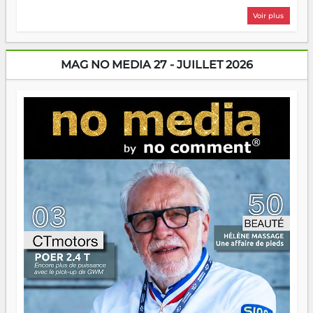
plus nombreux à se lancer, à créer, à risquer — souvent
Voir plus
sans filet, souvent sans aide, mais toujours avec cette
énergie un peu folle qui fait qu'on se demande s'ils
dorment vraiment la nuit. En culture, les nouvelles sont
encore meilleures. Aina Rasamoelina vient de décrocher le
MAG NO MEDIA 27 - JUILLET 2026
Prix RFI Instrumental Afrique. Miangaly Elia rafle le Prix
Paritana 2026. Madagascar rayonne, et ce sont des mains
jeunes qui tiennent la torche. Alors oui, on pourrait
s'arrêter là, applaudir et rentrer chez soi satisfait. Mais ce
serait passer à côté d'une chose essentielle. La fougue, ça
brûle fort — et parfois, ça brûle vite. Une flamme sans
direction peut éclairer autant qu'elle peut consumer. C'est
là que les aînés entrent en scène — pas pour reprendre le
gouvernail, mais pour montrer où sont les récifs. Les jeunes
ont la force, les vieux ont l'expérience, comme on dit. Ce
n'est pas un combat de générations — c'est une question
d'équipage. Partagez vos réussites, mais aussi vos échecs.
Surtout vos échecs, d'ailleurs — ils enseignent mieux que
n'importe quel manuel. À Madagascar, la barque avance.
Il faut juste s'assurer que tout le monde rame dans le
même sens.