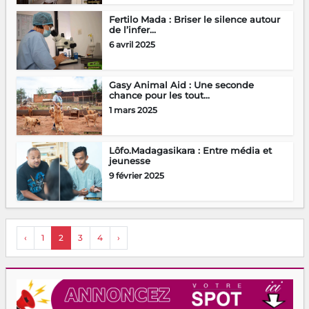
Fertilo Mada : Briser le silence autour
de l’infer...
6 avril 2025
Gasy Animal Aid : Une seconde
chance pour les tout...
1 mars 2025
Lôfo.Madagasikara : Entre média et
jeunesse
9 février 2025
‹
1
2
3
4
›