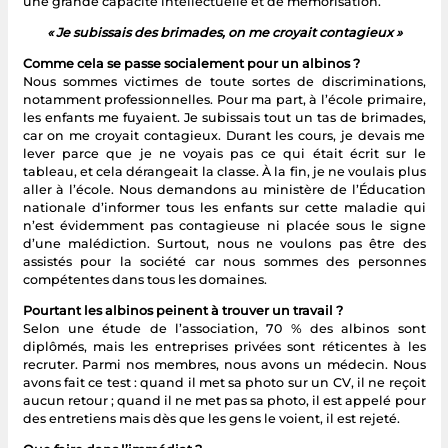
une grande capacité intellectuelle et de mémorisation.
« Je subissais des brimades, on me croyait contagieux »
Comme cela se passe socialement pour un albinos ?
Nous sommes victimes de toute sortes de discriminations,
notamment professionnelles. Pour ma part, à l’école primaire,
les enfants me fuyaient. Je subissais tout un tas de brimades,
car on me croyait contagieux. Durant les cours, je devais me
lever parce que je ne voyais pas ce qui était écrit sur le
tableau, et cela dérangeait la classe. À la fin, je ne voulais plus
aller à l’école. Nous demandons au ministère de l’Éducation
nationale d’informer tous les enfants sur cette maladie qui
n’est évidemment pas contagieuse ni placée sous le signe
d’une malédiction. Surtout, nous ne voulons pas être des
assistés pour la société car nous sommes des personnes
compétentes dans tous les domaines.
Pourtant les albinos peinent à trouver un travail ?
Selon une étude de l’association, 70 % des albinos sont
diplômés, mais les entreprises privées sont réticentes à les
recruter. Parmi nos membres, nous avons un médecin. Nous
avons fait ce test : quand il met sa photo sur un CV, il ne reçoit
aucun retour ; quand il ne met pas sa photo, il est appelé pour
des entretiens mais dès que les gens le voient, il est rejeté.