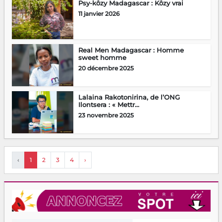
Psy-kôzy Madagascar : Kôzy vrai
11 janvier 2026
Real Men Madagascar : Homme
sweet homme
20 décembre 2025
Lalaina Rakotonirina, de l’ONG
Ilontsera : « Mettr...
23 novembre 2025
‹
1
2
3
4
›