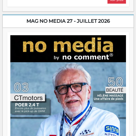
sans filet, souvent sans aide, mais toujours avec cette
énergie un peu folle qui fait qu'on se demande s'ils
dorment vraiment la nuit. En culture, les nouvelles sont
encore meilleures. Aina Rasamoelina vient de décrocher le
MAG NO MEDIA 27 - JUILLET 2026
Prix RFI Instrumental Afrique. Miangaly Elia rafle le Prix
Paritana 2026. Madagascar rayonne, et ce sont des mains
jeunes qui tiennent la torche. Alors oui, on pourrait
s'arrêter là, applaudir et rentrer chez soi satisfait. Mais ce
serait passer à côté d'une chose essentielle. La fougue, ça
brûle fort — et parfois, ça brûle vite. Une flamme sans
direction peut éclairer autant qu'elle peut consumer. C'est
là que les aînés entrent en scène — pas pour reprendre le
gouvernail, mais pour montrer où sont les récifs. Les jeunes
ont la force, les vieux ont l'expérience, comme on dit. Ce
n'est pas un combat de générations — c'est une question
d'équipage. Partagez vos réussites, mais aussi vos échecs.
Surtout vos échecs, d'ailleurs — ils enseignent mieux que
n'importe quel manuel. À Madagascar, la barque avance.
Il faut juste s'assurer que tout le monde rame dans le
même sens.