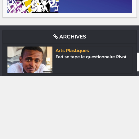
ARCHIVES
Arts Plastiques
Fad se tape le questionnaire Pivot
Gastronomie
Chef Lala du Grand Hôtel Urban
Gastronomie
Chef Lala Razafindrakoto du
Sunset Palac...
Downtown