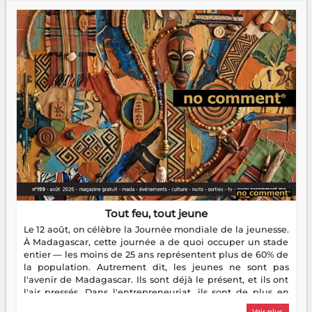
Tout feu, tout jeune
Le 12 août, on célèbre la Journée mondiale de la jeunesse.
À Madagascar, cette journée a de quoi occuper un stade
entier — les moins de 25 ans représentent plus de 60% de
la population. Autrement dit, les jeunes ne sont pas
l'avenir de Madagascar. Ils sont déjà le présent, et ils ont
l'air pressés. Dans l'entrepreneuriat, ils sont de plus en
plus nombreux à se lancer, à créer, à risquer — souvent
Voir plus