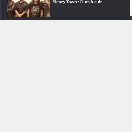
Sleazy Town : Durs à cuir
Sortir
Pakopako : Cuisine majungaise au
menu !
DIVERS