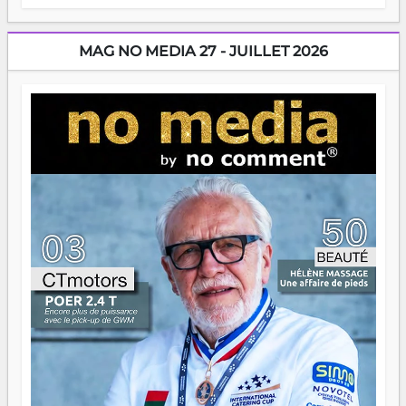
énergie un peu folle qui fait qu'on se demande s'ils
dorment vraiment la nuit. En culture, les nouvelles sont
encore meilleures. Aina Rasamoelina vient de décrocher le
MAG NO MEDIA 27 - JUILLET 2026
Prix RFI Instrumental Afrique. Miangaly Elia rafle le Prix
Paritana 2026. Madagascar rayonne, et ce sont des mains
jeunes qui tiennent la torche. Alors oui, on pourrait
s'arrêter là, applaudir et rentrer chez soi satisfait. Mais ce
serait passer à côté d'une chose essentielle. La fougue, ça
brûle fort — et parfois, ça brûle vite. Une flamme sans
direction peut éclairer autant qu'elle peut consumer. C'est
là que les aînés entrent en scène — pas pour reprendre le
gouvernail, mais pour montrer où sont les récifs. Les jeunes
ont la force, les vieux ont l'expérience, comme on dit. Ce
n'est pas un combat de générations — c'est une question
d'équipage. Partagez vos réussites, mais aussi vos échecs.
Surtout vos échecs, d'ailleurs — ils enseignent mieux que
n'importe quel manuel. À Madagascar, la barque avance.
Il faut juste s'assurer que tout le monde rame dans le
même sens.