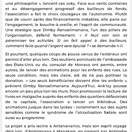
une philosophie »
, lancent ces zoky. Face aux vents contraires
et au désengagement progressif des bailleurs de fonds,
l’association a fait le choix courageux de l’autonomie. Plutôt
que de courir après des financements instables, elle parie sur
l’engagement, le bouche-à-oreille, et l’esprit de communauté.
Une stratégie que Dimby Ranoelimanana, l’un des piliers de
l’organisation, défend fermement.
« Il faut voir loin et
pérenniser les activités. Si on fait appel à des bailleurs,
comment faire quand l’argent sera épuisé ? »
se demande-t-il.
Et pourtant, quelques coups de pouce venus de l’extérieur ont
permis d’aller plus loin. Des soutiens ponctuels de l’ambassade
des États-Unis ou du consulat de Monaco ont permis, entre
autres, de lancer des animations pour les enfants des rues. La
seule condition, mais très claire, est de ne pas politiser la
donation.
« Les seuls bénéficiaires doivent être les enfants »
,
prévient Dimby Ranoelimanana. Aujourd’hui, Ank’Izy pousse
encore un peu plus loin les murs. Pour promouvoir la lecture de
livres en malgache auprès des enfants des quartiers défavorisés
de la capitale, l’association a lancer un bibliobus. Des
animations jusque dans les lycées – notamment sur des sujets
sensibles comme le syndrome de l’alcoolisation fœtale sont
aussi au programme.
Le projet a pris racine à Antananarivo, mais son esprit voyage
déjà loin, d’Antsiranana à Manakara, en passant par Antsirabe