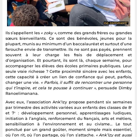
Ils s’appellent les
« zoky »
, comme des grands frères ou grandes
sœurs bienveillants. Ce sont des bénévoles, jeunes pour la
plupart, munis au minimum d’un baccalauréat et surtout d’une
farouche envie de transmettre. Ils ne sont pas payés, prennent
souvent à leur charge les frais de déplacement et
d’organisation. Et pourtant, ils sont là, chaque semaine, pour
accompagner les élèves des écoles primaires publiques. Leur
seule vraie richesse ? Cette proximité sincère avec les enfants,
cette capacité à créer un lien de confiance qui peut, parfois,
changer une vie.
« Parfois, il suffit de rencontrer une personne
qui t’inspire, et cela te pousse à continuer »
, persuade Dimby
Ranoelimanana.
Avec eux, l’association Ank’Izy propose pendant six semaines
par trimestre des activités variées aux enfants des classes de 8ᵉ
et 7ᵉ : développement personnel, apprentissages ludiques,
initiation à l’anglais, renforcement du français, arts et métiers,
sensibilisation à l’environnement et au civisme… Le tout
ponctué par un grand goûter, moment simple mais essentiel,
où l’on rit, où l’on partage, où l’on s’attache.
« Ank’Izy est aussi