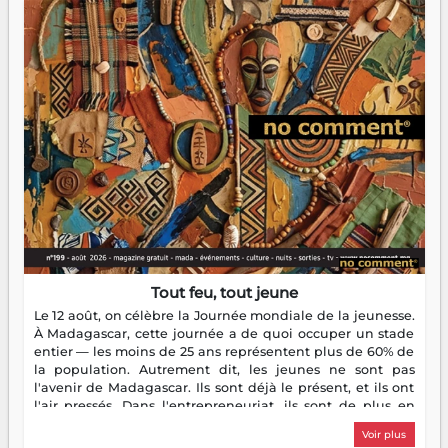
Tout feu, tout jeune
Le 12 août, on célèbre la Journée mondiale de la jeunesse.
À Madagascar, cette journée a de quoi occuper un stade
entier — les moins de 25 ans représentent plus de 60% de
la population. Autrement dit, les jeunes ne sont pas
l'avenir de Madagascar. Ils sont déjà le présent, et ils ont
l'air pressés. Dans l'entrepreneuriat, ils sont de plus en
plus nombreux à se lancer, à créer, à risquer — souvent
Voir plus
sans filet, souvent sans aide, mais toujours avec cette