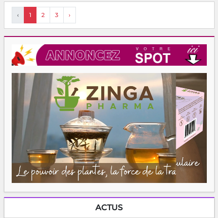
‹
1
2
3
›
ACTUS