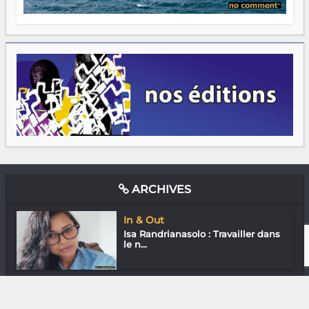
ARCHIVES
In & Out
Isa Randrianasolo : Travailler dans
le n...
Littérature
Jean Luc Raharimanana « Aboutir