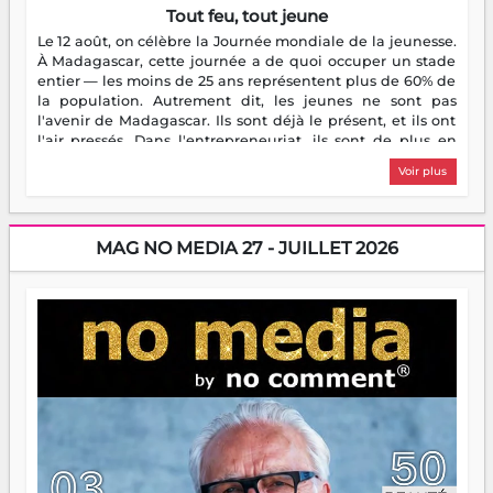
Tout feu, tout jeune
Le 12 août, on célèbre la Journée mondiale de la jeunesse.
À Madagascar, cette journée a de quoi occuper un stade
entier — les moins de 25 ans représentent plus de 60% de
la population. Autrement dit, les jeunes ne sont pas
l'avenir de Madagascar. Ils sont déjà le présent, et ils ont
l'air pressés. Dans l'entrepreneuriat, ils sont de plus en
plus nombreux à se lancer, à créer, à risquer — souvent
Voir plus
sans filet, souvent sans aide, mais toujours avec cette
énergie un peu folle qui fait qu'on se demande s'ils
dorment vraiment la nuit. En culture, les nouvelles sont
encore meilleures. Aina Rasamoelina vient de décrocher le
MAG NO MEDIA 27 - JUILLET 2026
Prix RFI Instrumental Afrique. Miangaly Elia rafle le Prix
Paritana 2026. Madagascar rayonne, et ce sont des mains
jeunes qui tiennent la torche. Alors oui, on pourrait
s'arrêter là, applaudir et rentrer chez soi satisfait. Mais ce
serait passer à côté d'une chose essentielle. La fougue, ça
brûle fort — et parfois, ça brûle vite. Une flamme sans
direction peut éclairer autant qu'elle peut consumer. C'est
là que les aînés entrent en scène — pas pour reprendre le
gouvernail, mais pour montrer où sont les récifs. Les jeunes
ont la force, les vieux ont l'expérience, comme on dit. Ce
n'est pas un combat de générations — c'est une question
d'équipage. Partagez vos réussites, mais aussi vos échecs.