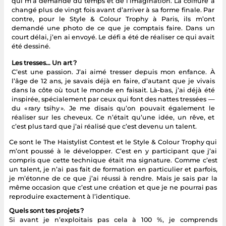
qui m’a demandé du temps et de l’imagination. La coiffure a
changé plus de vingt fois avant d’arriver à sa forme finale. Par
contre, pour le Style & Colour Trophy à Paris, ils m’ont
demandé une photo de ce que je comptais faire. Dans un
court délai, j’en ai envoyé. Le défi a été de réaliser ce qui avait
été dessiné.
Les tresses… Un art ?
C’est une passion. J’ai aimé tresser depuis mon enfance. À
l’âge de 12 ans, je savais déjà en faire, d’autant que je vivais
dans la côte où tout le monde en faisait. Là-bas, j’ai déjà été
inspirée, spécialement par ceux qui font des nattes tressées —
du « rary tsihy ». Je me disais qu’on pouvait également le
réaliser sur les cheveux. Ce n’était qu’une idée, un rêve, et
c’est plus tard que j’ai réalisé que c’est devenu un talent.
Ce sont le The Haistylist Contest et le Style & Colour Trophy qui
m’ont poussé à le développer. C’est en y participant que j’ai
compris que cette technique était ma signature. Comme c’est
un talent, je n’ai pas fait de formation en particulier et parfois,
je m’étonne de ce que j’ai réussi à rendre. Mais je sais par la
même occasion que c’est une création et que je ne pourrai pas
reproduire exactement à l’identique.
Quels sont tes projets ?
Si avant je n’exploitais pas cela à 100 %, je comprends