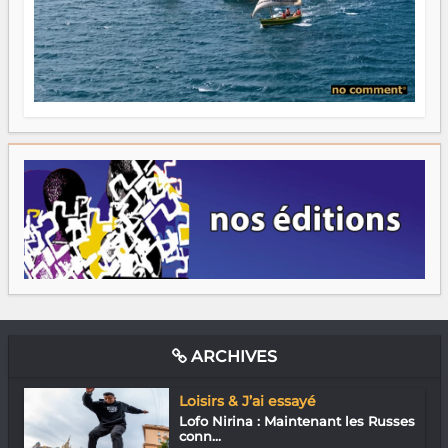
ARCHIVES
Loisirs & J’ai essayé
Lofo Nirina : Maintenant les Russes
conn...