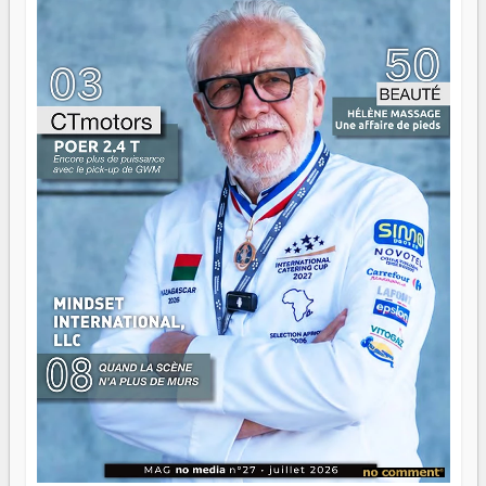
gouvernail, mais pour montrer où sont les récifs. Les jeunes
ont la force, les vieux ont l'expérience, comme on dit. Ce
n'est pas un combat de générations — c'est une question
d'équipage. Partagez vos réussites, mais aussi vos échecs.
Surtout vos échecs, d'ailleurs — ils enseignent mieux que
n'importe quel manuel. À Madagascar, la barque avance.
Il faut juste s'assurer que tout le monde rame dans le
même sens.