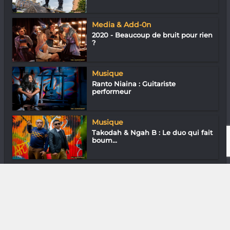
Media & Add-0n
2020 - Beaucoup de bruit pour rien
?
Musique
Ranto Niaina : Guitariste
performeur
Musique
Takodah & Ngah B : Le duo qui fait
boum...
Sortir
Tafo Bozaka : Ici pas de coup bas,
le ko...