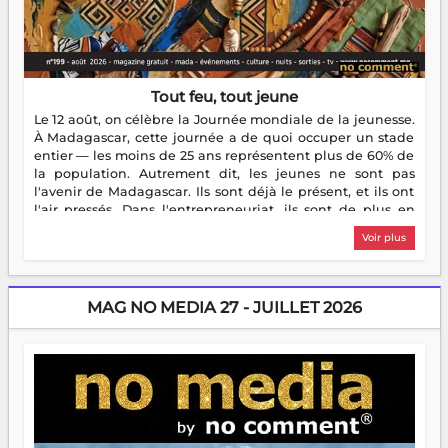
Tout feu, tout jeune
Le 12 août, on célèbre la Journée mondiale de la jeunesse.
À Madagascar, cette journée a de quoi occuper un stade
entier — les moins de 25 ans représentent plus de 60% de
la population. Autrement dit, les jeunes ne sont pas
l'avenir de Madagascar. Ils sont déjà le présent, et ils ont
l'air pressés. Dans l'entrepreneuriat, ils sont de plus en
plus nombreux à se lancer, à créer, à risquer — souvent
Voir plus
sans filet, souvent sans aide, mais toujours avec cette
énergie un peu folle qui fait qu'on se demande s'ils
dorment vraiment la nuit. En culture, les nouvelles sont
encore meilleures. Aina Rasamoelina vient de décrocher le
MAG NO MEDIA 27 - JUILLET 2026
Prix RFI Instrumental Afrique. Miangaly Elia rafle le Prix
Paritana 2026. Madagascar rayonne, et ce sont des mains
jeunes qui tiennent la torche. Alors oui, on pourrait
s'arrêter là, applaudir et rentrer chez soi satisfait. Mais ce
serait passer à côté d'une chose essentielle. La fougue, ça
brûle fort — et parfois, ça brûle vite. Une flamme sans
direction peut éclairer autant qu'elle peut consumer. C'est
là que les aînés entrent en scène — pas pour reprendre le