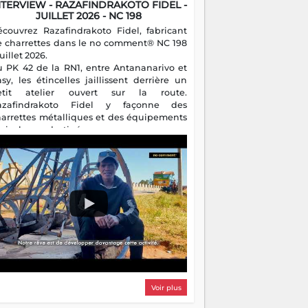
NTERVIEW - RAZAFINDRAKOTO FIDEL -
JUILLET 2026 - NC 198
écouvrez Razafindrakoto Fidel, fabricant
e charrettes dans le no comment® NC 198
juillet 2026.
u PK 42 de la RN1, entre Antananarivo et
asy, les étincelles jaillissent derrière un
etit atelier ouvert sur la route.
azafindrakoto Fidel y façonne des
harrettes métalliques et des équipements
gricoles destinés aux campagnes
algaches. Héritier d'un savoir-faire
milial, il perpétue un métier discret mais
sentiel.
Voir plus