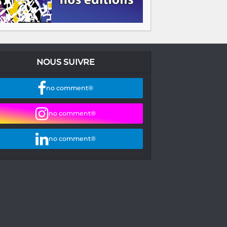
NOUS SUIVRE
no comment®
no comment®
no comment®