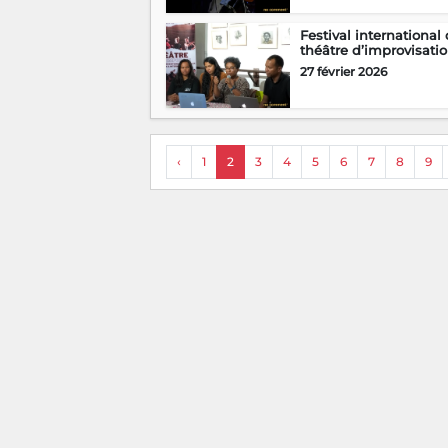
Festival international
théâtre d’improvisation
27 février 2026
‹
1
2
3
4
5
6
7
8
9