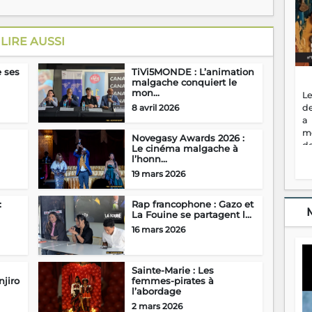
LIRE AUSSI
e ses
TiVi5MONDE : L’animation
malgache conquiert le
mon...
Le
de
8 avril 2026
a
m
Novegasy Awards 2026 :
de
Le cinéma malgache à
ne
l’honn...
dé
19 mars 2026
l'
no
:
Rap francophone : Gazo et
so
La Fouine se partagent l...
to
16 mars 2026
f
vr
s
Sainte-Marie : Les
vi
njiro
femmes-pirates à
Af
l’abordage
2
2 mars 2026
ma