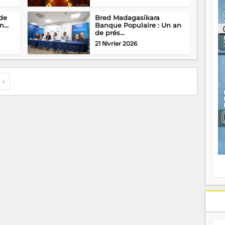
ou
re
 de
Bred Madagasikara
p
...
Banque Populaire : Un an
de prés...
fo
v
21 février 2026
éc
l
p
mo
›
fo
di
—
vo
v
m
Ma
s
m