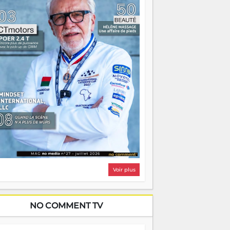
i, on pourrait s'arrêter là, applaudir et
ntrer chez soi satisfait. Mais ce serait
asser à côté d'une chose essentielle. La
ugue, ça brûle fort — et parfois, ça brûle
ite. Une flamme sans direction peut
lairer autant qu'elle peut consumer. C'est
à que les aînés entrent en scène — pas
our reprendre le gouvernail, mais pour
ntrer où sont les récifs. Les jeunes ont la
rce, les vieux ont l'expérience, comme on
t. Ce n'est pas un combat de générations
 c'est une question d'équipage. Partagez
s réussites, mais aussi vos échecs. Surtout
os échecs, d'ailleurs — ils enseignent
ieux que n'importe quel manuel. À
dagascar, la barque avance. Il faut juste
'assurer que tout le monde rame dans le
ême sens.
Voir plus
NO COMMENT TV