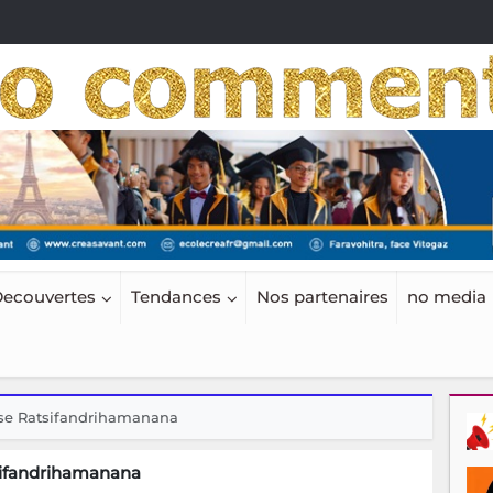
ecouvertes
Tendances
Nos partenaires
no media
sse Ratsifandrihamanana
sifandrihamanana