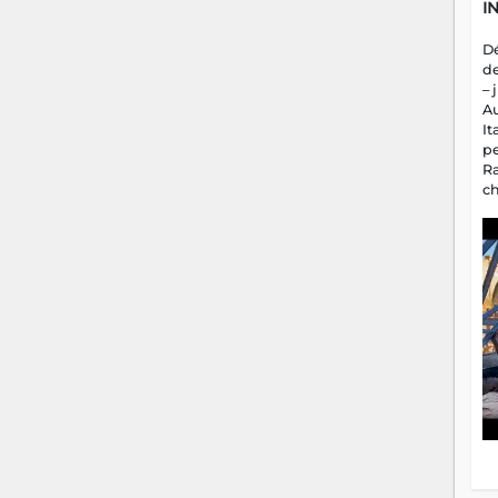
I
D
d
– 
A
It
p
R
c
a
m
fa
es