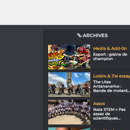
ARCHIVES
Media & Add-0n
Esport : graine de
champion
Loisirs & J’ai essa
The Litas
Antananarivo :
Bande de motard...
Assos
Ikala STEM « Pas
assez de
scientifiques...