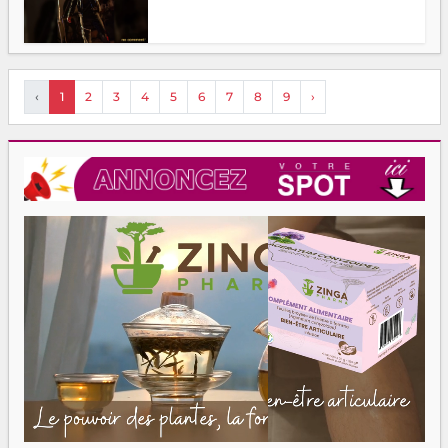
‹
1
2
3
4
5
6
7
8
9
›