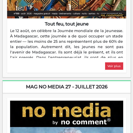
Tout feu, tout jeune
Le 12 août, on célèbre la Journée mondiale de la jeunesse.
À Madagascar, cette journée a de quoi occuper un stade
entier — les moins de 25 ans représentent plus de 60% de
la population. Autrement dit, les jeunes ne sont pas
l'avenir de Madagascar. Ils sont déjà le présent, et ils ont
l'air pressés. Dans l'entrepreneuriat, ils sont de plus en
plus nombreux à se lancer, à créer, à risquer — souvent
Voir plus
sans filet, souvent sans aide, mais toujours avec cette
énergie un peu folle qui fait qu'on se demande s'ils
dorment vraiment la nuit. En culture, les nouvelles sont
encore meilleures. Aina Rasamoelina vient de décrocher le
MAG NO MEDIA 27 - JUILLET 2026
Prix RFI Instrumental Afrique. Miangaly Elia rafle le Prix
Paritana 2026. Madagascar rayonne, et ce sont des mains
jeunes qui tiennent la torche. Alors oui, on pourrait
s'arrêter là, applaudir et rentrer chez soi satisfait. Mais ce
serait passer à côté d'une chose essentielle. La fougue, ça
brûle fort — et parfois, ça brûle vite. Une flamme sans
direction peut éclairer autant qu'elle peut consumer. C'est
là que les aînés entrent en scène — pas pour reprendre le
gouvernail, mais pour montrer où sont les récifs. Les jeunes