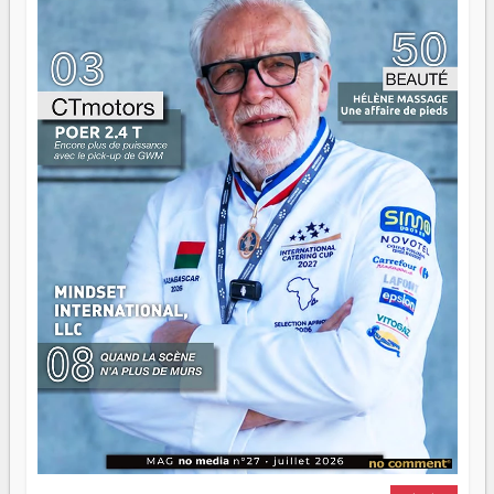
ont la force, les vieux ont l'expérience, comme on dit. Ce
n'est pas un combat de générations — c'est une question
d'équipage. Partagez vos réussites, mais aussi vos échecs.
Surtout vos échecs, d'ailleurs — ils enseignent mieux que
n'importe quel manuel. À Madagascar, la barque avance.
Il faut juste s'assurer que tout le monde rame dans le
même sens.