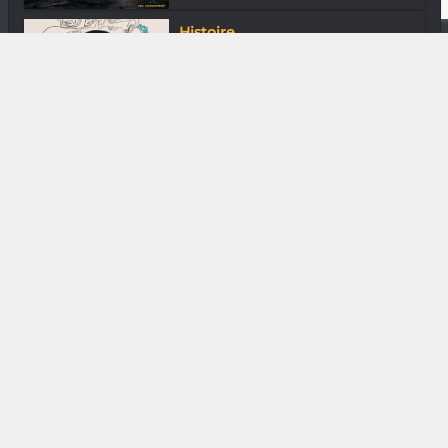
Histoire
Quelques Malgaches dans le
monde au XVIe...
Cinéma
« Tiako hitoetra » : « Dolce Vita »
tana...
Gastronomie
Kessià Razafindramanana du Vatel
Restaur...
Gastronomie
Saint Joseph 2016 Maison Castel