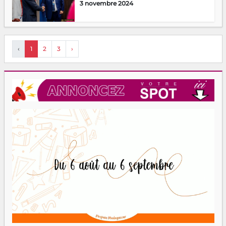
3 novembre 2024
‹
1
2
3
›