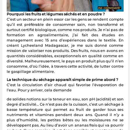
Pourquoi les fruits et légumes séchés et en poudre ?
C’est un secteur en plein essor car les gens se rendent compte
qu’il est préférable de consommer sain, non transformé et
surtout certifié biologique, comme nos produits. Je n’ai pas de
formation en agroalimentaire, j’ai fait des études en
management avec 15 ans d’expériences dans le textile. En
créant Lycheeland Madagascar, je me suis donné comme
mission de valoriser nos produits. Des fruits, nous en avons en
quantités considérables, exceptionnels en qualité comme en
diversité. Malheureusement, le pays en produit plus qu’il n’en
consomme, d’où l’idée, à travers cette activité, de lutter contre
le gaspillage alimentaire.
La technique du séchage apparaît simple de prime abord ?
C’est la circulation d’air chaud qui favorise l’évaporation de
l’eau. Pour y arriver, cela demande
de solides notions sur la teneur en eau, son pH (acidité) et son
degré d’activité… Ce n’est pas de la cuisson, c’est un séchage à
basse température qui permet au fruit de garder tous ses
nutriments et vitamines pendant deux ans. Quand il n’y a
plus d’humidité, les petites bêtes ou les moisissures ne se
développent pas. Au lieu d’avoir un ananas frais qui va pourrir