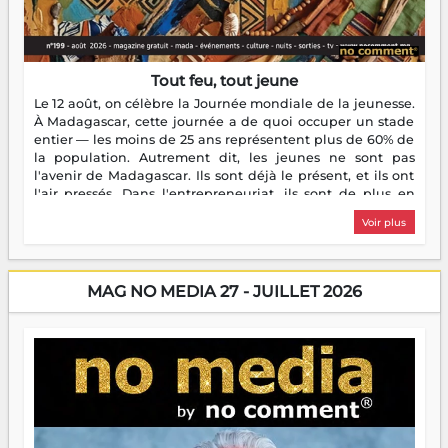
Tout feu, tout jeune
Le 12 août, on célèbre la Journée mondiale de la jeunesse.
À Madagascar, cette journée a de quoi occuper un stade
entier — les moins de 25 ans représentent plus de 60% de
la population. Autrement dit, les jeunes ne sont pas
l'avenir de Madagascar. Ils sont déjà le présent, et ils ont
l'air pressés. Dans l'entrepreneuriat, ils sont de plus en
plus nombreux à se lancer, à créer, à risquer — souvent
Voir plus
sans filet, souvent sans aide, mais toujours avec cette
énergie un peu folle qui fait qu'on se demande s'ils
dorment vraiment la nuit. En culture, les nouvelles sont
encore meilleures. Aina Rasamoelina vient de décrocher le
MAG NO MEDIA 27 - JUILLET 2026
Prix RFI Instrumental Afrique. Miangaly Elia rafle le Prix
Paritana 2026. Madagascar rayonne, et ce sont des mains
jeunes qui tiennent la torche. Alors oui, on pourrait
s'arrêter là, applaudir et rentrer chez soi satisfait. Mais ce
serait passer à côté d'une chose essentielle. La fougue, ça
brûle fort — et parfois, ça brûle vite. Une flamme sans
direction peut éclairer autant qu'elle peut consumer. C'est
là que les aînés entrent en scène — pas pour reprendre le
gouvernail, mais pour montrer où sont les récifs. Les jeunes