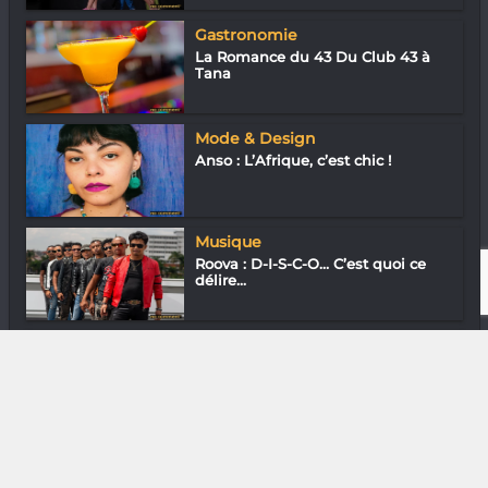
Gastronomie
La Romance du 43 Du Club 43 à
Tana
Mode & Design
Anso : L’Afrique, c’est chic !
Musique
Roova : D-I-S-C-O… C’est quoi ce
délire...
Arts Plastiques
Valery Radrianjatovo se tape le
question...