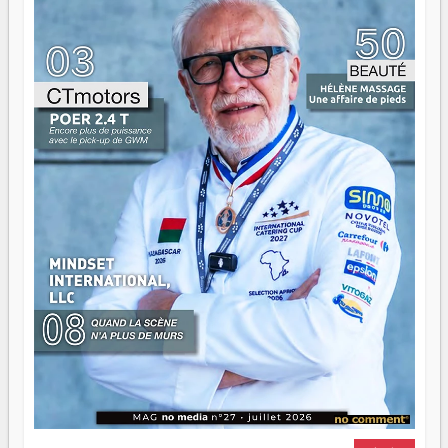
ont la force, les vieux ont l'expérience, comme on dit. Ce
n'est pas un combat de générations — c'est une question
d'équipage. Partagez vos réussites, mais aussi vos échecs.
Surtout vos échecs, d'ailleurs — ils enseignent mieux que
n'importe quel manuel. À Madagascar, la barque avance.
Il faut juste s'assurer que tout le monde rame dans le
même sens.