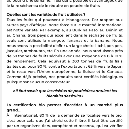
au bout d’une semaine, il est donc possible et avantageux de
le faire sécher ou de le réduire en poudre de fruits.
Quelles sont les variétés de fruit utilisées ?
Tous les fruits qui poussent à Madagascar. Par rapport aux
autres pays d’Afrique, notre force sur le marché international
est notre variété. Par exemple, au Burkina Faso, au Bénin et
au Ghana, trois pays qui excellent dans le séchage de fruits,
seuls sont utilisés la mangue, l’ananas et la banane. Nous,
nous avons la possibilité d’offrir un large choix : litchi, pok pok,
jacquier, ramboutan, etc. En une année, nous produisons près
de 30 tonnes de fruits séchés avec une moyenne de 8 à 10 %
de rendement. Cela équivaut à 300 tonnes de fruits frais
traités qui, pour 90 %, vont à l’exportation : 65 % vers le Japon
et le reste vers l’Union européenne, la Suisse et le Canada.
Comme déjà précisé, nos produits sont certifiés biologiques
puisque sans aucun conservateur.
« Il faut savoir que les résidus de pesticides annulent les
bienfaits des fruits »
La certification bio permet d’accéder à un marché plus
grand…
À l’international, 80 % de la demande se focalise vers le bio,
c’est pour cela que j’ai choisi cette filière. Il faut être certifié
par un organisme tiers, compétent et reconnu, qui va vérifier