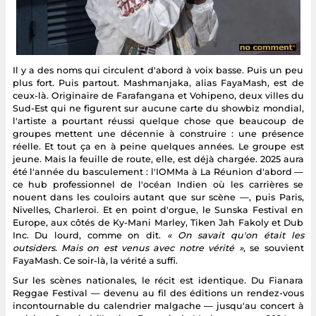
Il y a des noms qui circulent d'abord à voix basse. Puis un peu
plus fort. Puis partout. Mashmanjaka, alias FayaMash, est de
ceux-là. Originaire de Farafangana et Vohipeno, deux villes du
Sud-Est qui ne figurent sur aucune carte du showbiz mondial,
l'artiste a pourtant réussi quelque chose que beaucoup de
groupes mettent une décennie à construire : une présence
réelle. Et tout ça en à peine quelques années. Le groupe est
jeune. Mais la feuille de route, elle, est déjà chargée. 2025 aura
été l'année du basculement : l'IOMMa à La Réunion d'abord —
ce hub professionnel de l'océan Indien où les carrières se
nouent dans les couloirs autant que sur scène —, puis Paris,
Nivelles, Charleroi. Et en point d'orgue, le Sunska Festival en
Europe, aux côtés de Ky-Mani Marley, Tiken Jah Fakoly et Dub
Inc. Du lourd, comme on dit.
« On savait qu'on était les
outsiders. Mais on est venus avec notre vérité »
, se souvient
FayaMash. Ce soir-là, la vérité a suffi.
Sur les scènes nationales, le récit est identique. Du Fianara
Reggae Festival — devenu au fil des éditions un rendez-vous
incontournable du calendrier malgache — jusqu'au concert à