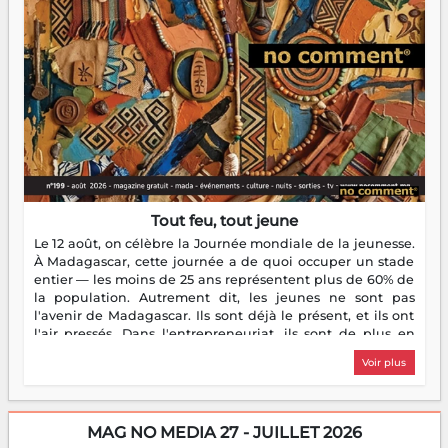
Tout feu, tout jeune
Le 12 août, on célèbre la Journée mondiale de la jeunesse.
À Madagascar, cette journée a de quoi occuper un stade
entier — les moins de 25 ans représentent plus de 60% de
la population. Autrement dit, les jeunes ne sont pas
l'avenir de Madagascar. Ils sont déjà le présent, et ils ont
l'air pressés. Dans l'entrepreneuriat, ils sont de plus en
plus nombreux à se lancer, à créer, à risquer — souvent
Voir plus
sans filet, souvent sans aide, mais toujours avec cette
énergie un peu folle qui fait qu'on se demande s'ils
dorment vraiment la nuit. En culture, les nouvelles sont
encore meilleures. Aina Rasamoelina vient de décrocher le
MAG NO MEDIA 27 - JUILLET 2026
Prix RFI Instrumental Afrique. Miangaly Elia rafle le Prix