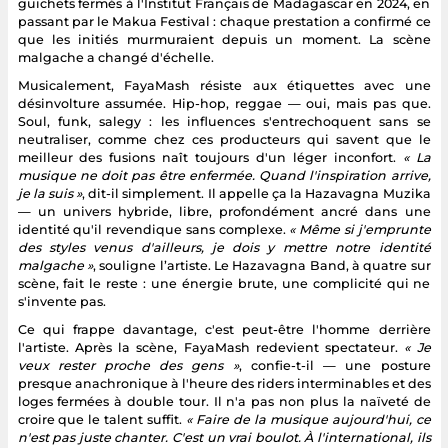
guichets fermés à l'Institut Français de Madagascar en 2024, en
passant par le Makua Festival : chaque prestation a confirmé ce
que les initiés murmuraient depuis un moment. La scène
malgache a changé d'échelle.
Musicalement, FayaMash résiste aux étiquettes avec une
désinvolture assumée. Hip-hop, reggae — oui, mais pas que.
Soul, funk, salegy : les influences s'entrechoquent sans se
neutraliser, comme chez ces producteurs qui savent que le
meilleur des fusions naît toujours d'un léger inconfort.
« La
musique ne doit pas être enfermée. Quand l'inspiration arrive,
je la suis »
, dit-il simplement. Il appelle ça la Hazavagna Muzika
— un univers hybride, libre, profondément ancré dans une
identité qu'il revendique sans complexe.
« Même si j'emprunte
des styles venus d'ailleurs, je dois y mettre notre identité
malgache »
, souligne l’artiste. Le Hazavagna Band, à quatre sur
scène, fait le reste : une énergie brute, une complicité qui ne
s'invente pas.
Ce qui frappe davantage, c'est peut-être l'homme derrière
l'artiste. Après la scène, FayaMash redevient spectateur.
« Je
veux rester proche des gens »
, confie-t-il — une posture
presque anachronique à l'heure des riders interminables et des
loges fermées à double tour. Il n'a pas non plus la naïveté de
croire que le talent suffit.
« Faire de la musique aujourd'hui, ce
n'est pas juste chanter. C'est un vrai boulot. À l'international, ils