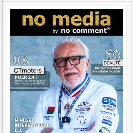
Paritana 2026. Madagascar rayonne, et ce sont des mains
jeunes qui tiennent la torche. Alors oui, on pourrait
s'arrêter là, applaudir et rentrer chez soi satisfait. Mais ce
serait passer à côté d'une chose essentielle. La fougue, ça
brûle fort — et parfois, ça brûle vite. Une flamme sans
direction peut éclairer autant qu'elle peut consumer. C'est
là que les aînés entrent en scène — pas pour reprendre le
gouvernail, mais pour montrer où sont les récifs. Les jeunes
ont la force, les vieux ont l'expérience, comme on dit. Ce
n'est pas un combat de générations — c'est une question
d'équipage. Partagez vos réussites, mais aussi vos échecs.
Surtout vos échecs, d'ailleurs — ils enseignent mieux que
n'importe quel manuel. À Madagascar, la barque avance.
Il faut juste s'assurer que tout le monde rame dans le
même sens.