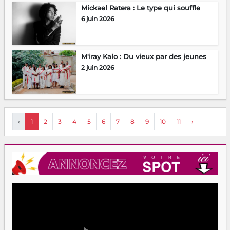
Mickael Ratera : Le type qui souffle
6 juin 2026
M'iray Kalo : Du vieux par des jeunes
2 juin 2026
‹
1
2
3
4
5
6
7
8
9
10
11
›