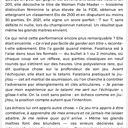
2011, elle décroche le titre de Woman Fide Master — troisième
distinction féminine la plus élevée de la FIDE, obtenue en
atteignant un classement Elo de 2100 et en disputant au moins
30 parties. En 2021, elle signe un score parfait : 7 sur 7, sans
défaite ni nulle, lors du championnat national. Un résultat que
même les grands maîtres envient.
Ce qui rend cette performance encore plus remarquable ? Elle
était enceinte.
« Ce n'est pas facile de garder son titre »
, raconte-
t-elle sobrement. Elle l'a gardé quand même. Faratiana est à
l'aise dans tous les formats — du bullet à 1 ou 2 minutes, où
chaque coup est un réflexe, aux parties classiques en neuf
rounds qui s'étirent sur des heures. Une polyvalence rare, qui
dit quelque chose sur la profondeur de son jeu. Avant
l'échiquier, elle était sur le tatami. Faratiana pratiquait le jiu-
jitsu — cet art martial de soumission, où l'on cherche à contrôler
l'adversaire par étranglements et clés articulaires.
« Je pense
que mon expérience sur le tatami me sert sur l'échiquier »
,
glisse-t-elle. On la croit sans peine : en échecs comme en jiu-
jitsu, la position compte autant que l'intention.
Les échecs lui ont appris autre chose.
« Ce jeu m'a appris à être
combative, à apprendre de mes erreurs et ne jamais me laisser
abattre. Je me relève quoi qu'il arrive. »
Même les grands
maîtres font des blunders — ces erreurs décisives qui