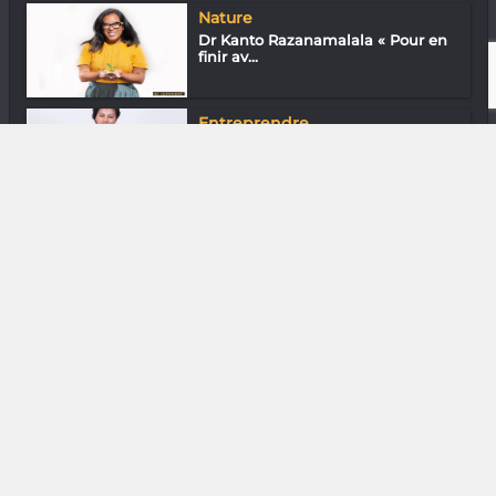
Nature
Dr Kanto Razanamalala « Pour en
finir av...
Entreprendre
Marie Louise Schmidt
Rasoamanahirana « U...
DIVERS