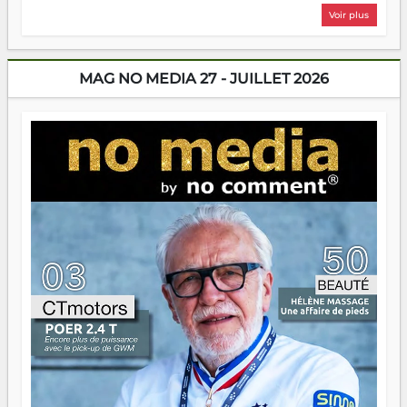
plus nombreux à se lancer, à créer, à risquer — souvent
Voir plus
sans filet, souvent sans aide, mais toujours avec cette
énergie un peu folle qui fait qu'on se demande s'ils
dorment vraiment la nuit. En culture, les nouvelles sont
encore meilleures. Aina Rasamoelina vient de décrocher le
MAG NO MEDIA 27 - JUILLET 2026
Prix RFI Instrumental Afrique. Miangaly Elia rafle le Prix
Paritana 2026. Madagascar rayonne, et ce sont des mains
jeunes qui tiennent la torche. Alors oui, on pourrait
s'arrêter là, applaudir et rentrer chez soi satisfait. Mais ce
serait passer à côté d'une chose essentielle. La fougue, ça
brûle fort — et parfois, ça brûle vite. Une flamme sans
direction peut éclairer autant qu'elle peut consumer. C'est
là que les aînés entrent en scène — pas pour reprendre le
gouvernail, mais pour montrer où sont les récifs. Les jeunes
ont la force, les vieux ont l'expérience, comme on dit. Ce
n'est pas un combat de générations — c'est une question
d'équipage. Partagez vos réussites, mais aussi vos échecs.
Surtout vos échecs, d'ailleurs — ils enseignent mieux que
n'importe quel manuel. À Madagascar, la barque avance.
Il faut juste s'assurer que tout le monde rame dans le
même sens.