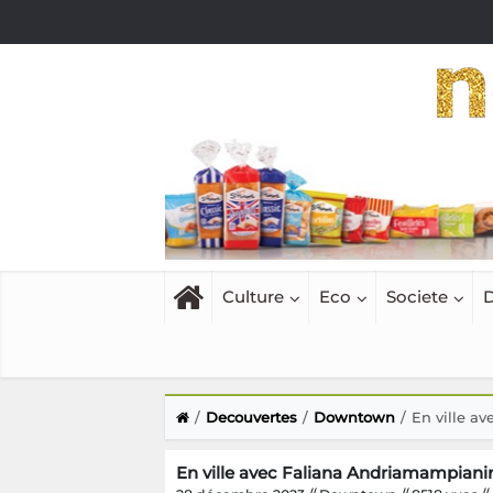
Culture
Eco
Societe
D
Decouvertes
Downtown
En ville a
En ville avec Faliana Andriamampiani