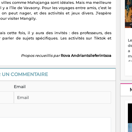
des villes comme Mahajanga sont idéales. Mais ma meilleure
l y a l’île de Vavaony. Pour les voyages entre amis, c’est le
ù on peut nager, et des activités et jeux divers. J’espère
pour visiter Mangily.
 cette fois, il y aura des invités : des professeurs, des
parler de sujets spécifiques. Les activités sur Tiktok et
Le
de
a
Propos recueillis par
Rova Andriantsileferintsoa
m
de
ne
dé
R UN COMMENTAIRE
l'
no
Email
so
to
f
vr
s
vi
Af
2
ma