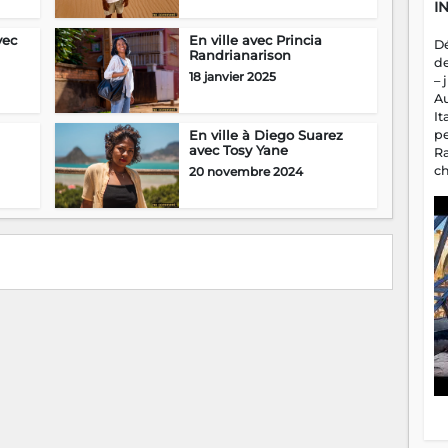
I
vec
En ville avec Princia
D
Randrianarison
d
18 janvier 2025
– 
A
It
p
En ville à Diego Suarez
avec Tosy Yane
R
c
20 novembre 2024
a
m
fa
es