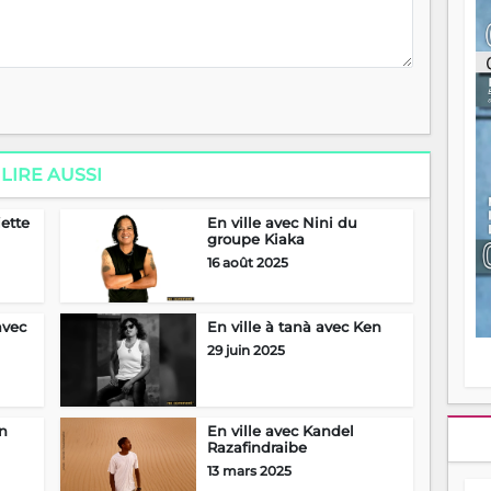
ou
re
p
fo
v
éc
l
p
mo
LIRE AUSSI
fo
di
jette
En ville avec Nini du
—
groupe Kiaka
vo
16 août 2025
v
m
Ma
avec
En ville à tanà avec Ken
s
m
29 juin 2025
in
En ville avec Kandel
Razafindraibe
13 mars 2025