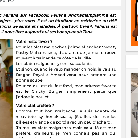
Nc : 167
c Faliana sur Facebook. Faliana Andriamampianina est,
ujets… plus sains. Il est un étudiant en médecine au défi
ons de santé et maladies. À part son travail, Faliana est
l nous livre aujourd’hui ses bons plans à Tana.
Votre resto favori ?
Pour les plats malgaches, j’aime aller chez Sweety
Pastry Mahamasina, d’autant que je me retrouve
souvent à traîner de ce côté de la ville.
Les plats malgaches y sont succulents.
Et sinon, quand je veux manger chinois, je vais au
Dragon Royal à Ambodivona pour prendre une
bonne soupe.
Pour ce qui est du fast food, mon adresse favorite
est le Chicky Burger, simplement parce que
j’adore le poulet.
Votre plat préféré ?
Comme tout bon malgache, je suis adepte de
« ravitoto sy henakisoa », (feuilles de manioc
pillées et viande de porc) avec un peu d’achard.
J’aime les plats malgaches, mais celui-là est mon
préféré, d’ailleurs, je n’en connais pas un qui