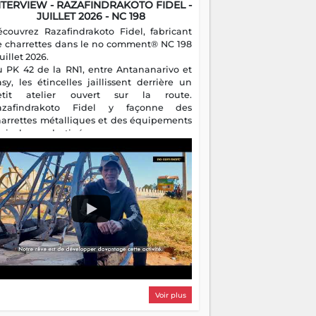
NTERVIEW - RAZAFINDRAKOTO FIDEL -
JUILLET 2026 - NC 198
écouvrez Razafindrakoto Fidel, fabricant
e charrettes dans le no comment® NC 198
juillet 2026.
u PK 42 de la RN1, entre Antananarivo et
asy, les étincelles jaillissent derrière un
etit atelier ouvert sur la route.
azafindrakoto Fidel y façonne des
harrettes métalliques et des équipements
gricoles destinés aux campagnes
algaches. Héritier d'un savoir-faire
milial, il perpétue un métier discret mais
sentiel.
Voir plus