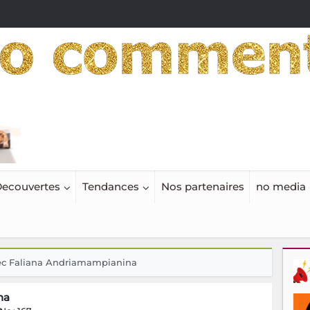
ecouvertes
Tendances
Nos partenaires
no media
vec Faliana Andriamampianina
na