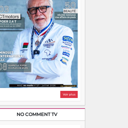
i, on pourrait s'arrêter là, applaudir et
ntrer chez soi satisfait. Mais ce serait
asser à côté d'une chose essentielle. La
ugue, ça brûle fort — et parfois, ça brûle
ite. Une flamme sans direction peut
lairer autant qu'elle peut consumer. C'est
à que les aînés entrent en scène — pas
our reprendre le gouvernail, mais pour
ntrer où sont les récifs. Les jeunes ont la
rce, les vieux ont l'expérience, comme on
t. Ce n'est pas un combat de générations
 c'est une question d'équipage. Partagez
s réussites, mais aussi vos échecs. Surtout
os échecs, d'ailleurs — ils enseignent
ieux que n'importe quel manuel. À
dagascar, la barque avance. Il faut juste
'assurer que tout le monde rame dans le
ême sens.
Voir plus
NO COMMENT TV