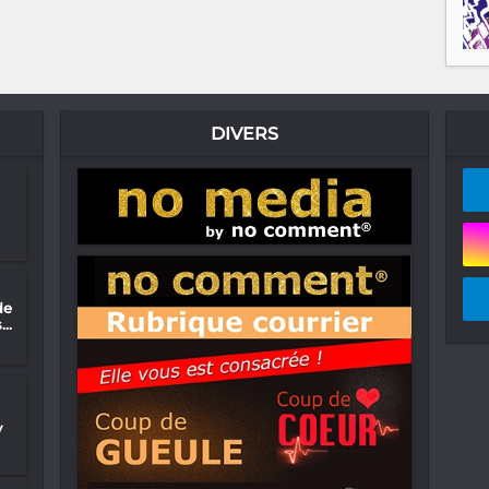
DIVERS
de
..
y