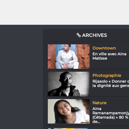
ARCHIVES
Downtown
En ville avec Aina
Matisse
Photographie
Rijasolo « Donner 
la dignité aux gens.
Nature
Aina
Ramanampamonj
(Cétamada) « 80 %
de...