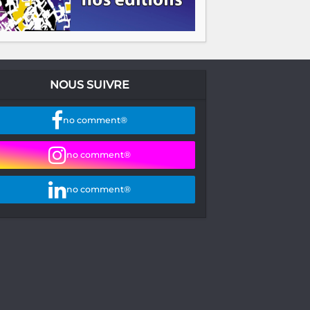
NOUS SUIVRE
no comment®
no comment®
no comment®