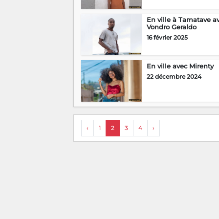
En ville à Tamatave a
Vondro Geraldo
16 février 2025
En ville avec Mirenty
22 décembre 2024
‹
1
2
3
4
›