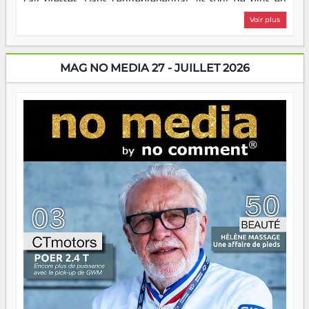
l'air pressés. Dans l'entrepreneuriat, ils sont de plus en
plus nombreux à se lancer, à créer, à risquer — souvent
Voir plus
sans filet, souvent sans aide, mais toujours avec cette
énergie un peu folle qui fait qu'on se demande s'ils
dorment vraiment la nuit. En culture, les nouvelles sont
encore meilleures. Aina Rasamoelina vient de décrocher le
MAG NO MEDIA 27 - JUILLET 2026
Prix RFI Instrumental Afrique. Miangaly Elia rafle le Prix
Paritana 2026. Madagascar rayonne, et ce sont des mains
jeunes qui tiennent la torche. Alors oui, on pourrait
s'arrêter là, applaudir et rentrer chez soi satisfait. Mais ce
serait passer à côté d'une chose essentielle. La fougue, ça
brûle fort — et parfois, ça brûle vite. Une flamme sans
direction peut éclairer autant qu'elle peut consumer. C'est
là que les aînés entrent en scène — pas pour reprendre le
gouvernail, mais pour montrer où sont les récifs. Les jeunes
ont la force, les vieux ont l'expérience, comme on dit. Ce
n'est pas un combat de générations — c'est une question
d'équipage. Partagez vos réussites, mais aussi vos échecs.
Surtout vos échecs, d'ailleurs — ils enseignent mieux que
n'importe quel manuel. À Madagascar, la barque avance.
Il faut juste s'assurer que tout le monde rame dans le
même sens.