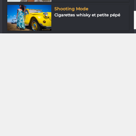
Shooting Mode
Cigarettes whisky et petite pépé
Loisirs & J’ai essayé
Baina Arphilica : Un poids lourd du
jeu
DIVERS