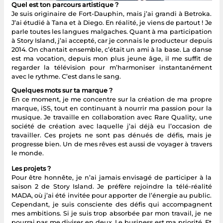
Quel est ton parcours artistique ?
Je suis originaire de Fort-Dauphin, mais j’ai grandi à Betroka.
J’ai étudié à Tana et à Diego. En réalité, je viens de partout ! Je
parle toutes les langues malgaches. Quant à ma participation
à Story Island, j’ai accepté, car je connais le producteur depuis
2014. On chantait ensemble, c’était un ami à la base. La danse
est ma vocation, depuis mon plus jeune âge, il me suffit de
regarder la télévision pour m’harmoniser instantanément
avec le rythme. C’est dans le sang.
Quelques mots sur ta marque ?
En ce moment, je me concentre sur la création de ma propre
marque, iSS, tout en continuant à nourrir ma passion pour la
musique. Je travaille en collaboration avec Rare Quality, une
société de création avec laquelle j’ai déjà eu l’occasion de
travailler. Ces projets ne sont pas dénués de défis, mais je
progresse bien. Un de mes rêves est aussi de voyager à travers
le monde.
Les projets ?
Pour être honnête, je n’ai jamais envisagé de participer à la
saison 2 de Story Island. Je préfère rejoindre la télé-réalité
MADA, où j’ai été invitée pour apporter de l’énergie au public.
Cependant, je suis consciente des défis qui accompagnent
mes ambitions. Si je suis trop absorbée par mon travail, je ne
pourrai pas me diviser en deux. Le business est ma priorité. Et