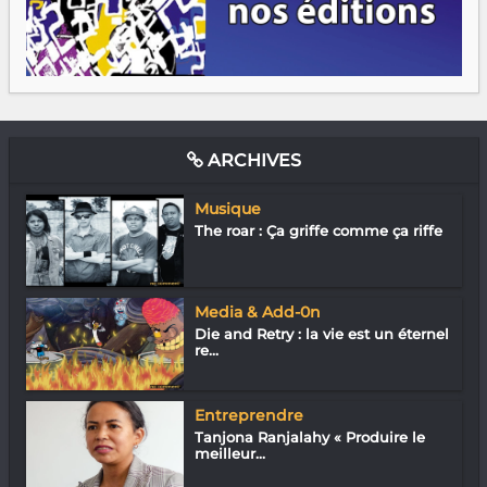
ARCHIVES
Musique
The roar : Ça griffe comme ça riffe
Media & Add-0n
Die and Retry : la vie est un éternel
re...
Entreprendre
Tanjona Ranjalahy « Produire le
meilleur...