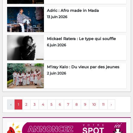
Adric : Afro made in Mada
13 juin 2026
Mickael Ratera : Le type qui souffle
6 juin 2026
M'iray Kalo : Du vieux par des jeunes
2 juin 2026
‹
1
2
3
4
5
6
7
8
9
10
11
›