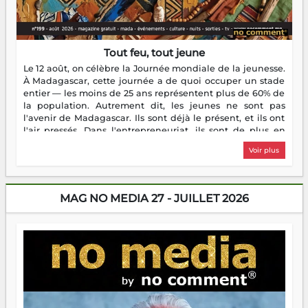
Tout feu, tout jeune
Le 12 août, on célèbre la Journée mondiale de la jeunesse.
À Madagascar, cette journée a de quoi occuper un stade
entier — les moins de 25 ans représentent plus de 60% de
la population. Autrement dit, les jeunes ne sont pas
l'avenir de Madagascar. Ils sont déjà le présent, et ils ont
l'air pressés. Dans l'entrepreneuriat, ils sont de plus en
plus nombreux à se lancer, à créer, à risquer — souvent
Voir plus
sans filet, souvent sans aide, mais toujours avec cette
énergie un peu folle qui fait qu'on se demande s'ils
dorment vraiment la nuit. En culture, les nouvelles sont
encore meilleures. Aina Rasamoelina vient de décrocher le
MAG NO MEDIA 27 - JUILLET 2026
Prix RFI Instrumental Afrique. Miangaly Elia rafle le Prix
Paritana 2026. Madagascar rayonne, et ce sont des mains
jeunes qui tiennent la torche. Alors oui, on pourrait
s'arrêter là, applaudir et rentrer chez soi satisfait. Mais ce
serait passer à côté d'une chose essentielle. La fougue, ça
brûle fort — et parfois, ça brûle vite. Une flamme sans
direction peut éclairer autant qu'elle peut consumer. C'est
là que les aînés entrent en scène — pas pour reprendre le
gouvernail, mais pour montrer où sont les récifs. Les jeunes