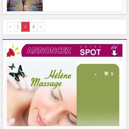
‹
1
2
3
›