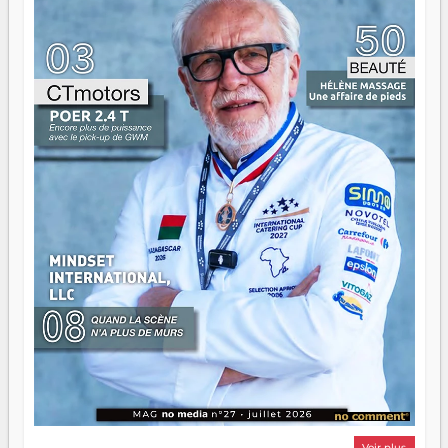
ont la force, les vieux ont l'expérience, comme on dit. Ce
n'est pas un combat de générations — c'est une question
d'équipage. Partagez vos réussites, mais aussi vos échecs.
Surtout vos échecs, d'ailleurs — ils enseignent mieux que
n'importe quel manuel. À Madagascar, la barque avance.
Il faut juste s'assurer que tout le monde rame dans le
même sens.
Voir plus