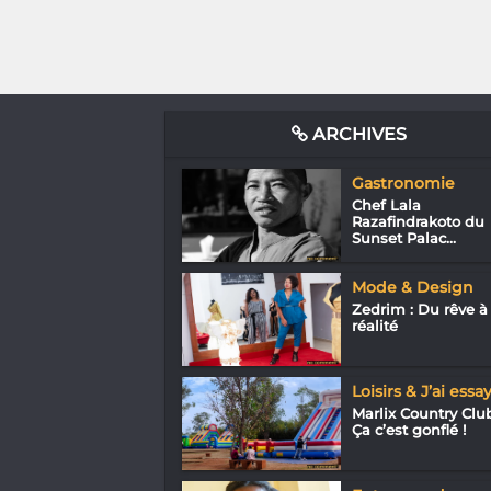
ARCHIVES
Gastronomie
Chef Lala
Razafindrakoto du
Sunset Palac...
Mode & Design
Zedrim : Du rêve à 
réalité
Loisirs & J’ai essa
Marlix Country Club
Ça c’est gonflé !