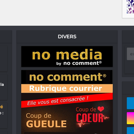
DIVERS
la
yé
 :