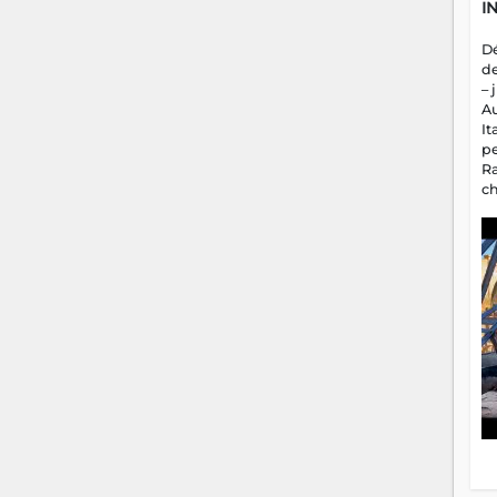
I
D
d
– 
A
It
p
R
c
a
m
fa
es