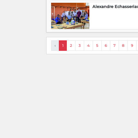
Alexandre Echasseria
‹
1
2
3
4
5
6
7
8
9