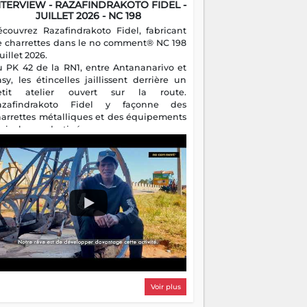
NTERVIEW - RAZAFINDRAKOTO FIDEL -
JUILLET 2026 - NC 198
écouvrez Razafindrakoto Fidel, fabricant
e charrettes dans le no comment® NC 198
juillet 2026.
u PK 42 de la RN1, entre Antananarivo et
asy, les étincelles jaillissent derrière un
etit atelier ouvert sur la route.
azafindrakoto Fidel y façonne des
harrettes métalliques et des équipements
gricoles destinés aux campagnes
algaches. Héritier d'un savoir-faire
milial, il perpétue un métier discret mais
sentiel.
Voir plus