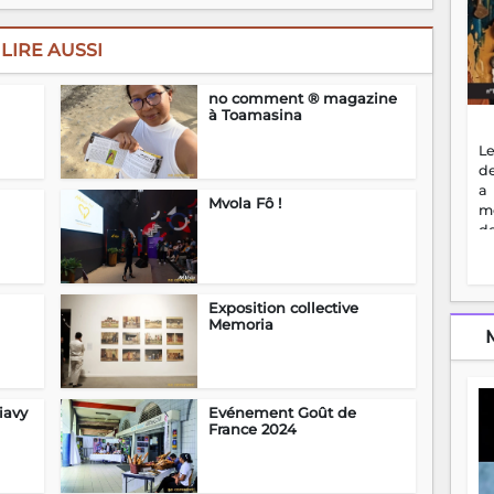
LIRE AUSSI
no comment ® magazine
à Toamasina
Le
de
a
Mvola Fô !
m
de
ne
dé
l'
Exposition collective
no
Memoria
so
to
f
vr
s
iavy
Evénement Goût de
France 2024
vi
Af
2
ma