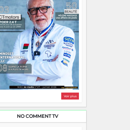
i, on pourrait s'arrêter là, applaudir et
ntrer chez soi satisfait. Mais ce serait
asser à côté d'une chose essentielle. La
ugue, ça brûle fort — et parfois, ça brûle
ite. Une flamme sans direction peut
lairer autant qu'elle peut consumer. C'est
à que les aînés entrent en scène — pas
our reprendre le gouvernail, mais pour
ntrer où sont les récifs. Les jeunes ont la
rce, les vieux ont l'expérience, comme on
t. Ce n'est pas un combat de générations
 c'est une question d'équipage. Partagez
s réussites, mais aussi vos échecs. Surtout
os échecs, d'ailleurs — ils enseignent
ieux que n'importe quel manuel. À
dagascar, la barque avance. Il faut juste
'assurer que tout le monde rame dans le
ême sens.
Voir plus
NO COMMENT TV