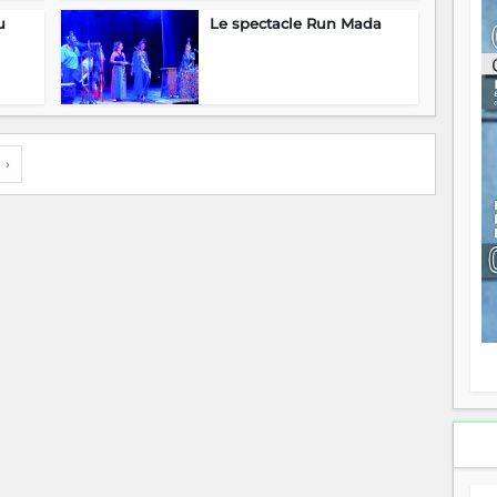
ou
u
Le spectacle Run Mada
re
p
fo
v
éc
l
p
›
mo
fo
di
—
vo
v
m
Ma
s
m