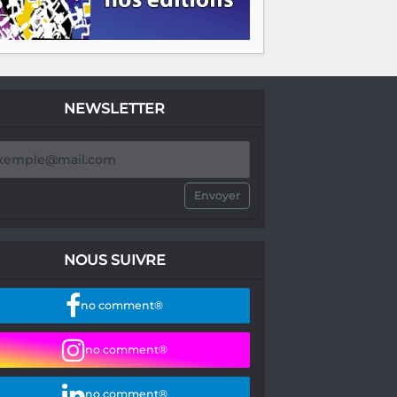
NEWSLETTER
Envoyer
NOUS SUIVRE
no comment®
no comment®
no comment®