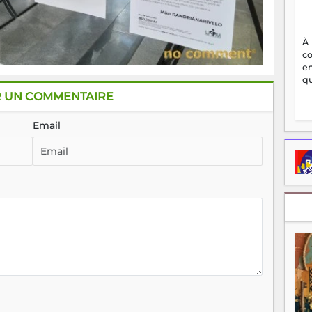
À
c
en
qu
R UN COMMENTAIRE
Email