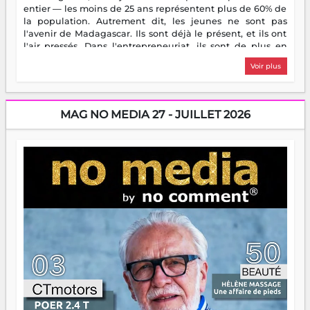
entier — les moins de 25 ans représentent plus de 60% de
la population. Autrement dit, les jeunes ne sont pas
l'avenir de Madagascar. Ils sont déjà le présent, et ils ont
l'air pressés. Dans l'entrepreneuriat, ils sont de plus en
plus nombreux à se lancer, à créer, à risquer — souvent
Voir plus
sans filet, souvent sans aide, mais toujours avec cette
énergie un peu folle qui fait qu'on se demande s'ils
dorment vraiment la nuit. En culture, les nouvelles sont
encore meilleures. Aina Rasamoelina vient de décrocher le
MAG NO MEDIA 27 - JUILLET 2026
Prix RFI Instrumental Afrique. Miangaly Elia rafle le Prix
Paritana 2026. Madagascar rayonne, et ce sont des mains
jeunes qui tiennent la torche. Alors oui, on pourrait
s'arrêter là, applaudir et rentrer chez soi satisfait. Mais ce
serait passer à côté d'une chose essentielle. La fougue, ça
brûle fort — et parfois, ça brûle vite. Une flamme sans
direction peut éclairer autant qu'elle peut consumer. C'est
là que les aînés entrent en scène — pas pour reprendre le
gouvernail, mais pour montrer où sont les récifs. Les jeunes
ont la force, les vieux ont l'expérience, comme on dit. Ce
n'est pas un combat de générations — c'est une question
d'équipage. Partagez vos réussites, mais aussi vos échecs.
Surtout vos échecs, d'ailleurs — ils enseignent mieux que
n'importe quel manuel. À Madagascar, la barque avance.
Il faut juste s'assurer que tout le monde rame dans le
même sens.