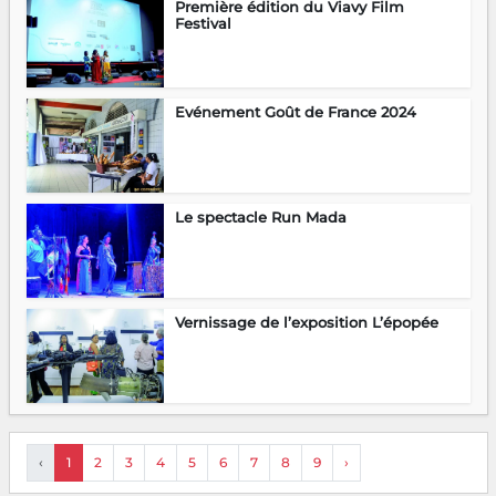
Première édition du Viavy Film
Festival
Evénement Goût de France 2024
Le spectacle Run Mada
Vernissage de l’exposition L’épopée
‹
1
2
3
4
5
6
7
8
9
›