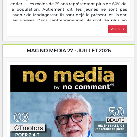
entier — les moins de 25 ans représentent plus de 60% de
la population. Autrement dit, les jeunes ne sont pas
l'avenir de Madagascar. Ils sont déjà le présent, et ils ont
l'air pressés. Dans l'entrepreneuriat, ils sont de plus en
plus nombreux à se lancer, à créer, à risquer — souvent
Voir plus
sans filet, souvent sans aide, mais toujours avec cette
énergie un peu folle qui fait qu'on se demande s'ils
dorment vraiment la nuit. En culture, les nouvelles sont
encore meilleures. Aina Rasamoelina vient de décrocher le
MAG NO MEDIA 27 - JUILLET 2026
Prix RFI Instrumental Afrique. Miangaly Elia rafle le Prix
Paritana 2026. Madagascar rayonne, et ce sont des mains
jeunes qui tiennent la torche. Alors oui, on pourrait
s'arrêter là, applaudir et rentrer chez soi satisfait. Mais ce
serait passer à côté d'une chose essentielle. La fougue, ça
brûle fort — et parfois, ça brûle vite. Une flamme sans
direction peut éclairer autant qu'elle peut consumer. C'est
là que les aînés entrent en scène — pas pour reprendre le
gouvernail, mais pour montrer où sont les récifs. Les jeunes
ont la force, les vieux ont l'expérience, comme on dit. Ce
n'est pas un combat de générations — c'est une question
d'équipage. Partagez vos réussites, mais aussi vos échecs.
Surtout vos échecs, d'ailleurs — ils enseignent mieux que
n'importe quel manuel. À Madagascar, la barque avance.
Il faut juste s'assurer que tout le monde rame dans le
même sens.