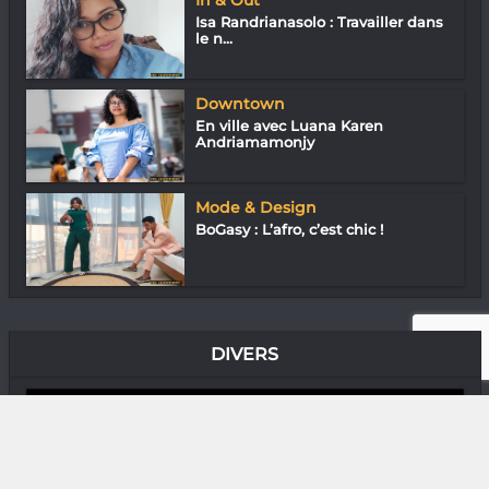
In & Out
Isa Randrianasolo : Travailler dans
le n...
Downtown
En ville avec Luana Karen
Andriamamonjy
Mode & Design
BoGasy : L’afro, c’est chic !
DIVERS