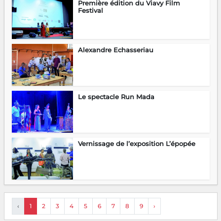
Première édition du Viavy Film
Festival
Alexandre Echasseriau
Le spectacle Run Mada
Vernissage de l’exposition L’épopée
‹
1
2
3
4
5
6
7
8
9
›