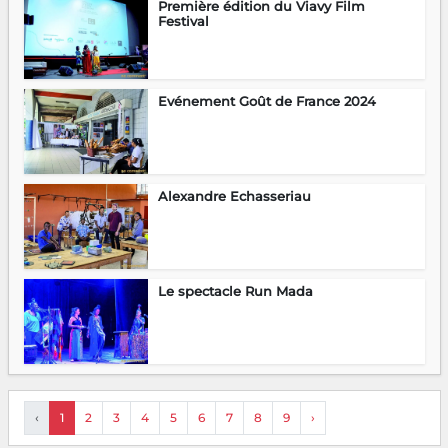
Première édition du Viavy Film
Festival
Evénement Goût de France 2024
Alexandre Echasseriau
Le spectacle Run Mada
‹
1
2
3
4
5
6
7
8
9
›