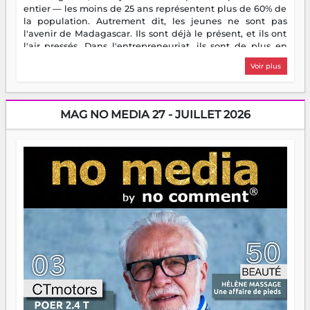
entier — les moins de 25 ans représentent plus de 60% de
la population. Autrement dit, les jeunes ne sont pas
l'avenir de Madagascar. Ils sont déjà le présent, et ils ont
l'air pressés. Dans l'entrepreneuriat, ils sont de plus en
plus nombreux à se lancer, à créer, à risquer — souvent
Voir plus
sans filet, souvent sans aide, mais toujours avec cette
énergie un peu folle qui fait qu'on se demande s'ils
dorment vraiment la nuit. En culture, les nouvelles sont
encore meilleures. Aina Rasamoelina vient de décrocher le
MAG NO MEDIA 27 - JUILLET 2026
Prix RFI Instrumental Afrique. Miangaly Elia rafle le Prix
Paritana 2026. Madagascar rayonne, et ce sont des mains
jeunes qui tiennent la torche. Alors oui, on pourrait
s'arrêter là, applaudir et rentrer chez soi satisfait. Mais ce
serait passer à côté d'une chose essentielle. La fougue, ça
brûle fort — et parfois, ça brûle vite. Une flamme sans
direction peut éclairer autant qu'elle peut consumer. C'est
là que les aînés entrent en scène — pas pour reprendre le
gouvernail, mais pour montrer où sont les récifs. Les jeunes
ont la force, les vieux ont l'expérience, comme on dit. Ce
n'est pas un combat de générations — c'est une question
d'équipage. Partagez vos réussites, mais aussi vos échecs.
Surtout vos échecs, d'ailleurs — ils enseignent mieux que
n'importe quel manuel. À Madagascar, la barque avance.
Il faut juste s'assurer que tout le monde rame dans le
même sens.