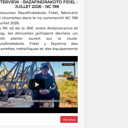
NTERVIEW - RAZAFINDRAKOTO FIDEL -
JUILLET 2026 - NC 198
écouvrez Razafindrakoto Fidel, fabricant
e charrettes dans le no comment® NC 198
juillet 2026.
u PK 42 de la RN1, entre Antananarivo et
asy, les étincelles jaillissent derrière un
etit atelier ouvert sur la route.
azafindrakoto Fidel y façonne des
harrettes métalliques et des équipements
gricoles destinés aux campagnes
algaches. Héritier d'un savoir-faire
milial, il perpétue un métier discret mais
sentiel.
Voir plus