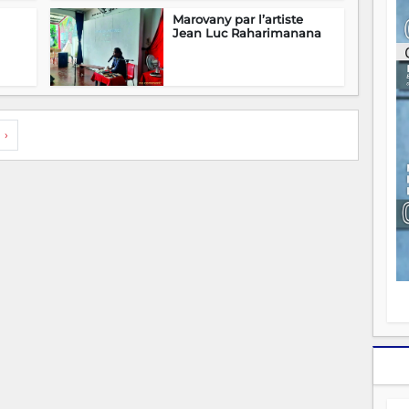
ou
Marovany par l’artiste
re
Jean Luc Raharimanana
p
fo
v
éc
l
p
›
mo
fo
di
—
vo
v
m
Ma
s
m