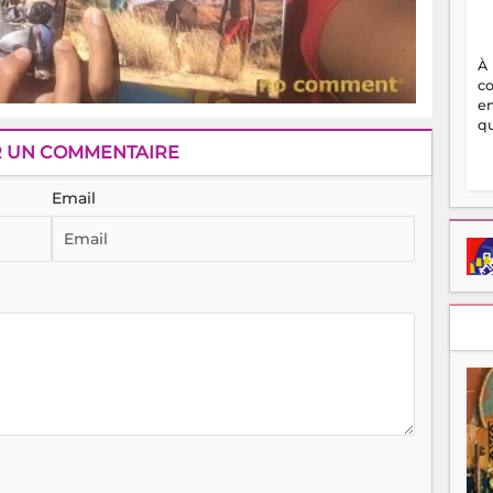
À
c
en
qu
R UN COMMENTAIRE
Email