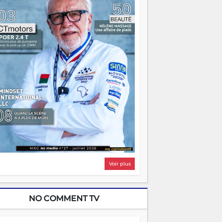
i, on pourrait s'arrêter là, applaudir et
ntrer chez soi satisfait. Mais ce serait
asser à côté d'une chose essentielle. La
ugue, ça brûle fort — et parfois, ça brûle
ite. Une flamme sans direction peut
lairer autant qu'elle peut consumer. C'est
à que les aînés entrent en scène — pas
our reprendre le gouvernail, mais pour
ntrer où sont les récifs. Les jeunes ont la
rce, les vieux ont l'expérience, comme on
t. Ce n'est pas un combat de générations
 c'est une question d'équipage. Partagez
s réussites, mais aussi vos échecs. Surtout
os échecs, d'ailleurs — ils enseignent
ieux que n'importe quel manuel. À
dagascar, la barque avance. Il faut juste
'assurer que tout le monde rame dans le
ême sens.
Voir plus
NO COMMENT TV