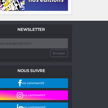
NEWSLETTER
Envoyer
NOUS SUIVRE
no comment®
no comment®
no comment®