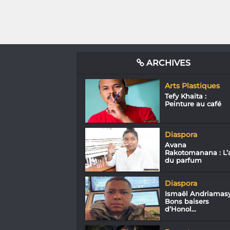
ARCHIVES
Arts Plastiques
Tefy Khaita :
Peinture au café
Diaspora
Avana
Rakotomanana : L’a
du parfum
Diaspora
Ismaël Andriamasy
Bons baisers
d’Honol...