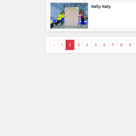
Kelly Kely
‹
1
2
3
4
5
6
7
8
9