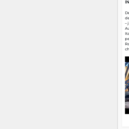
I
D
d
– 
A
It
p
R
c
a
m
fa
es