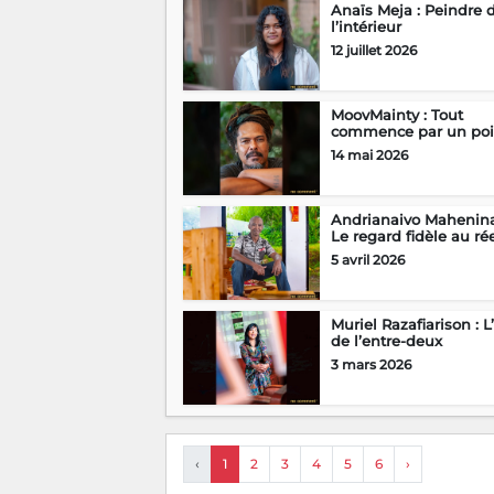
Anaïs Meja : Peindre 
l’intérieur
12 juillet 2026
MoovMainty : Tout
commence par un poi
14 mai 2026
Andrianaivo Mahenina
Le regard fidèle au ré
5 avril 2026
Muriel Razafiarison : L’
de l’entre-deux
3 mars 2026
‹
1
2
3
4
5
6
›