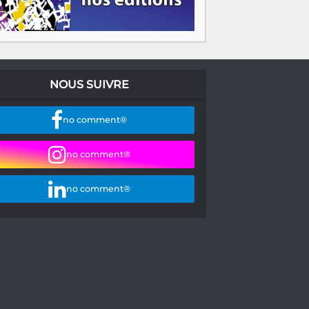
NOUS SUIVRE
no comment®
no comment®
no comment®