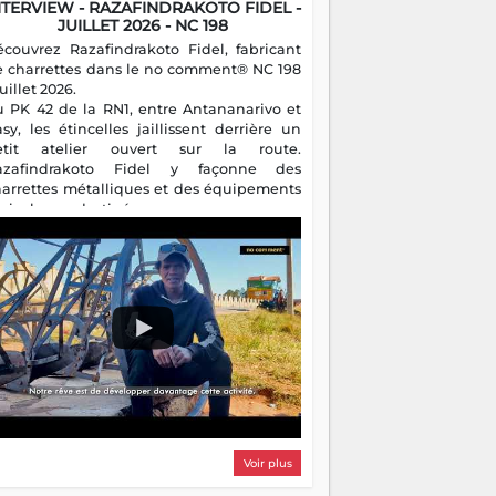
NTERVIEW - RAZAFINDRAKOTO FIDEL -
JUILLET 2026 - NC 198
écouvrez Razafindrakoto Fidel, fabricant
e charrettes dans le no comment® NC 198
juillet 2026.
u PK 42 de la RN1, entre Antananarivo et
asy, les étincelles jaillissent derrière un
etit atelier ouvert sur la route.
azafindrakoto Fidel y façonne des
harrettes métalliques et des équipements
gricoles destinés aux campagnes
algaches. Héritier d'un savoir-faire
milial, il perpétue un métier discret mais
sentiel.
Voir plus