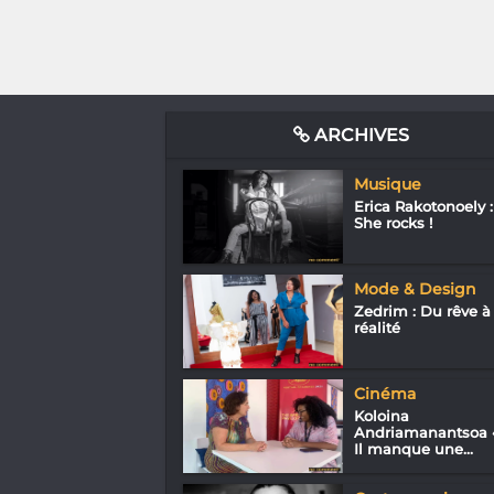
ARCHIVES
Musique
Erica Rakotonoely :
She rocks !
Mode & Design
Zedrim : Du rêve à 
réalité
Cinéma
Koloina
Andriamanantsoa 
Il manque une...