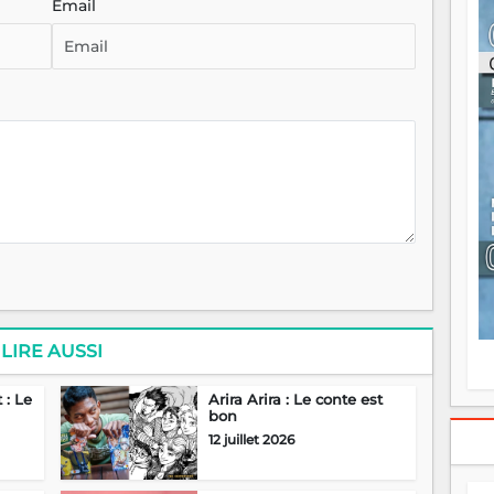
Email
ou
re
p
fo
v
éc
l
p
mo
fo
di
—
vo
v
m
Ma
s
LIRE AUSSI
m
 : Le
Arira Arira : Le conte est
bon
12 juillet 2026