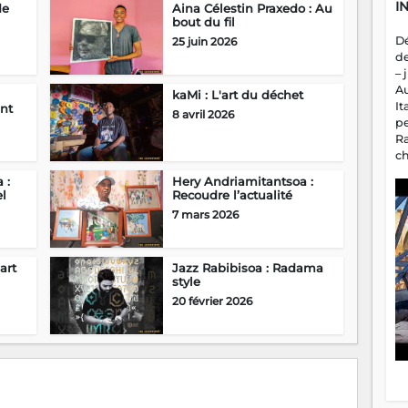
I
de
Aina Célestin Praxedo : Au
bout du fil
D
25 juin 2026
d
– 
A
kaMi : L'art du déchet
It
nt
8 avril 2026
p
R
c
a
 :
Hery Andriamitantsoa :
m
el
Recoudre l’actualité
fa
7 mars 2026
es
art
Jazz Rabibisoa : Radama
style
20 février 2026