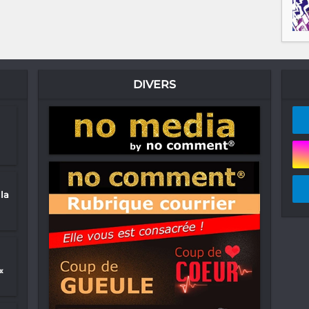
DIVERS
la
«