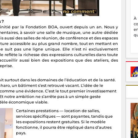
À
 ?
c
l initié par la Fondation BOA, ouvert depuis un an. Nous y
en
ntaires, à savoir une salle de musique, une autre dédiée
qu
ais aussi des salles de réunion, de conférence et des espaces
ulture accessible au plus grand nombre, tout en mettant en
e suit pas une ligne unique. Elle n’est ni exclusivement
 reflète la richesse des expressions culturelles dans toute
accueillir aussi bien des expositions que des ateliers, des
prise.
t surtout dans les domaines de l’éducation et de la santé.
aharo, un bâtiment s’est retrouvé vacant. L’idée de le
e comme une évidence. C’est le tout premier investissement
 Et notre ambition ne s’arrête pas à un simple geste
dèle économique viable.
Certaines prestations — location de salles,
services spécifiques — sont payantes, tandis que
les expositions restent gratuites. Si le modèle
fonctionne, il pourra être répliqué dans d’autres
pays.