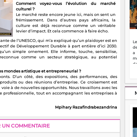
Comment voyez-vous l’évolution du marché
culturel ?
Le marché reste encore jeune ici, mais on sent un
frémissement. Dans d’autres pays africains, la
culture est déjà reconnue comme un véritable
levier d’impact. Et cela commence à faire écho.
nte de l’UNESCO, qui m’a expliqué qu’un plaidoyer est en
Le
ctif de Développement Durable à part entière d’ici 2030.
de
 qu’un simple ornement. Elle informe, touche, sensibilise,
a
 reconnue comme un secteur stratégique, au potentiel
m
de
ne
s mondes artistique et entrepreneurial ?
dé
ponts. D’un côté, des expositions, des performances, des
l'
 produits ou des réunions d’entreprise. Ce croisement est
no
 la voie à de nouvelles opportunités. Nous travaillons avec les
so
he professionnelle, tout en accompagnant les entreprises à
to
f
Mpihary Razafindrabezandrina
vr
s
vi
Af
R UN COMMENTAIRE
2
ma