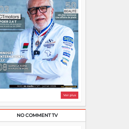
i, on pourrait s'arrêter là, applaudir et
ntrer chez soi satisfait. Mais ce serait
asser à côté d'une chose essentielle. La
ugue, ça brûle fort — et parfois, ça brûle
ite. Une flamme sans direction peut
lairer autant qu'elle peut consumer. C'est
à que les aînés entrent en scène — pas
our reprendre le gouvernail, mais pour
ntrer où sont les récifs. Les jeunes ont la
rce, les vieux ont l'expérience, comme on
t. Ce n'est pas un combat de générations
 c'est une question d'équipage. Partagez
s réussites, mais aussi vos échecs. Surtout
os échecs, d'ailleurs — ils enseignent
ieux que n'importe quel manuel. À
dagascar, la barque avance. Il faut juste
'assurer que tout le monde rame dans le
ême sens.
Voir plus
NO COMMENT TV