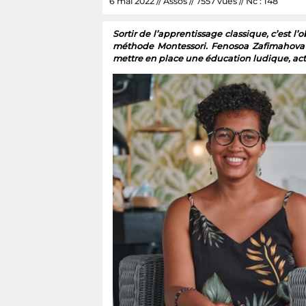
6 mai 2022 // Assos // 7557 vues // Nc : 148
Sortir de l’apprentissage classique, c’est l
méthode Montessori. Fenosoa Zafimahova e
mettre en place une éducation ludique, activ