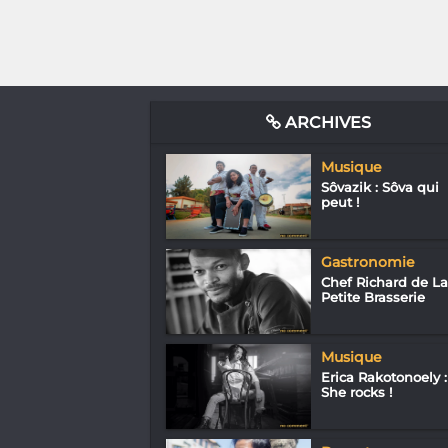
ARCHIVES
Musique
Sôvazik : Sôva qui
peut !
Gastronomie
Chef Richard de La
Petite Brasserie
Musique
Erica Rakotonoely :
She rocks !