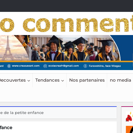
ecouvertes
Tendances
Nos partenaires
no media
le de la petite enfance
nfance