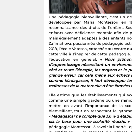
Une pédagogie bienveillante, c’est un de
développée par Maria Montessori en 1
reconnaissance des droits de l’enfant. S
enfants avec déficience mentale afin de p
mais également adaptés à des enfants no
Zafimahova, passionnée de pédagogie active
2018, l’école Vatosoa, rattachée au centre 
cette ville à s’inspirer de cette pédagogie
l’éducation en général.
« Nous prônon
d'apprentissage nécessitant un environnem
côté et toute l’énergie, les moyens et le 
grande erreur car cela mène aux échecs sc
comme Madagascar, il faut développer les 
maîtresses de la maternelle d’être formées 
Elle estime que les établissements qui ac
comme une simple garderie ou une miniclas
mettre en avant l’importance de la sco
bienveillant, tout en respectant le rythme
« Madagascar ne compte que 3,6 % d’établis
est la base pour une scolarité réussie. »
pédagogie Montessori, à savoir la liberté - qu