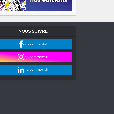
NOUS SUIVRE
no comment®
no comment®
no comment®