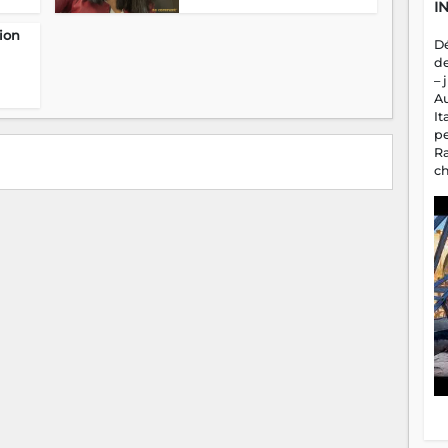
I
ion
D
d
– 
A
It
p
R
c
a
m
fa
es