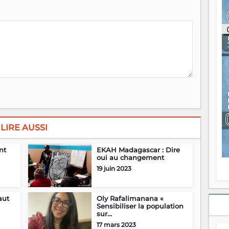
ou
re
p
fo
v
éc
l
p
mo
fo
di
—
vo
v
LIRE AUSSI
m
Ma
nt
EKAH Madagascar : Dire
s
oui au changement
m
19 juin 2023
aut
Oly Rafalimanana «
Sensibiliser la population
sur...
17 mars 2023