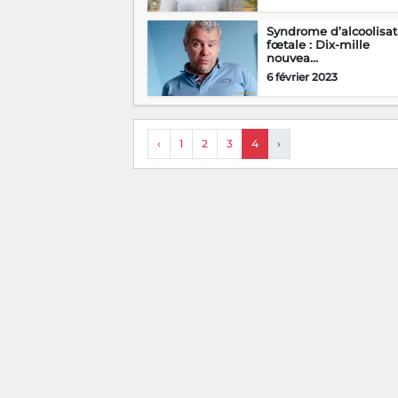
Syndrome d’alcoolisat
fœtale : Dix-mille
nouvea...
6 février 2023
‹
1
2
3
4
›