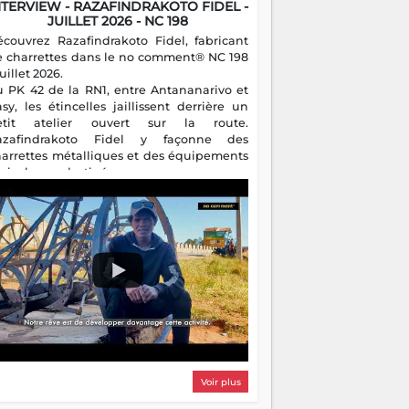
NTERVIEW - RAZAFINDRAKOTO FIDEL -
JUILLET 2026 - NC 198
écouvrez Razafindrakoto Fidel, fabricant
e charrettes dans le no comment® NC 198
juillet 2026.
u PK 42 de la RN1, entre Antananarivo et
asy, les étincelles jaillissent derrière un
etit atelier ouvert sur la route.
azafindrakoto Fidel y façonne des
harrettes métalliques et des équipements
gricoles destinés aux campagnes
algaches. Héritier d'un savoir-faire
milial, il perpétue un métier discret mais
sentiel.
Voir plus