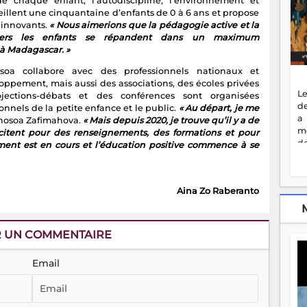
e chaque enfant, l’autodiscipline, l’environnement et
ueillent une cinquantaine d’enfants de 0 à 6 ans et propose
t innovants.
« Nous aimerions que la pédagogie active et la
envers les enfants se répandent dans un maximum
 à Madagascar. »
soa collabore avec des professionnels nationaux et
loppement, mais aussi des associations, des écoles privées
Le
jections-débats et des conférences sont organisées
de
onnels de la petite enfance et le public.
« Au départ, je me
a
enosoa Zafimahova.
« Mais depuis 2020, je trouve qu’il y a de
m
citent pour des renseignements, des formations et pour
de
gement est en cours et l’éducation positive commence à se
ne
dé
l'
Aina Zo Raberanto
no
so
to
f
R UN COMMENTAIRE
vr
s
Email
vi
Af
2
ma