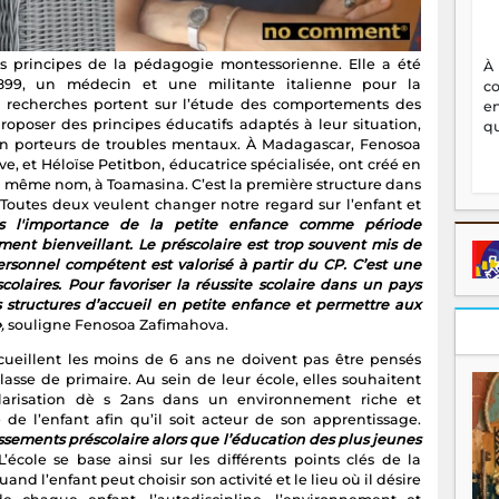
s principes de la pédagogie montessorienne. Elle a été
À
899, un médecin et une militante italienne pour la
c
es recherches portent sur l’étude des comportements des
en
roposer des principes éducatifs adaptés à leur situation,
qu
n porteurs de troubles mentaux. À Madagascar, Fenosoa
, et Héloïse Petitbon, éducatrice spécialisée, ont créé en
du même nom, à Toamasina. C’est la première structure dans
. Toutes deux veulent changer notre regard sur l’enfant et
s l'importance de la petite enfance comme période
ent bienveillant. Le préscolaire est trop souvent mis de
personnel compétent est valorisé à partir du CP. C’est une
olaires. Pour favoriser la réussite scolaire dans un pays
structures d’accueil en petite enfance et permettre aux
»
,
souligne Fenosoa Zafimahova.
cueillent les moins de 6 ans ne doivent pas être pensés
se de primaire. Au sein de leur école, elles souhaitent
larisation dè s 2ans dans un environnement riche et
 de l’enfant afin qu’il soit acteur de son apprentissage.
sements préscolaire alors que l’éducation des plus jeunes
L’école se base ainsi sur les différents points clés de la
and l’enfant peut choisir son activité et le lieu où il désire