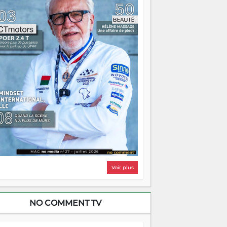
i, on pourrait s'arrêter là, applaudir et
ntrer chez soi satisfait. Mais ce serait
asser à côté d'une chose essentielle. La
ugue, ça brûle fort — et parfois, ça brûle
ite. Une flamme sans direction peut
lairer autant qu'elle peut consumer. C'est
à que les aînés entrent en scène — pas
our reprendre le gouvernail, mais pour
ntrer où sont les récifs. Les jeunes ont la
rce, les vieux ont l'expérience, comme on
t. Ce n'est pas un combat de générations
 c'est une question d'équipage. Partagez
s réussites, mais aussi vos échecs. Surtout
os échecs, d'ailleurs — ils enseignent
ieux que n'importe quel manuel. À
dagascar, la barque avance. Il faut juste
'assurer que tout le monde rame dans le
ême sens.
Voir plus
NO COMMENT TV