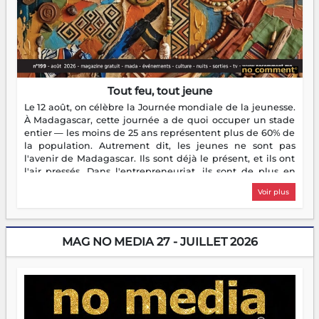
Tout feu, tout jeune
Le 12 août, on célèbre la Journée mondiale de la jeunesse.
À Madagascar, cette journée a de quoi occuper un stade
entier — les moins de 25 ans représentent plus de 60% de
la population. Autrement dit, les jeunes ne sont pas
l'avenir de Madagascar. Ils sont déjà le présent, et ils ont
l'air pressés. Dans l'entrepreneuriat, ils sont de plus en
plus nombreux à se lancer, à créer, à risquer — souvent
Voir plus
sans filet, souvent sans aide, mais toujours avec cette
énergie un peu folle qui fait qu'on se demande s'ils
dorment vraiment la nuit. En culture, les nouvelles sont
encore meilleures. Aina Rasamoelina vient de décrocher le
MAG NO MEDIA 27 - JUILLET 2026
Prix RFI Instrumental Afrique. Miangaly Elia rafle le Prix
Paritana 2026. Madagascar rayonne, et ce sont des mains
jeunes qui tiennent la torche. Alors oui, on pourrait
s'arrêter là, applaudir et rentrer chez soi satisfait. Mais ce
serait passer à côté d'une chose essentielle. La fougue, ça
brûle fort — et parfois, ça brûle vite. Une flamme sans