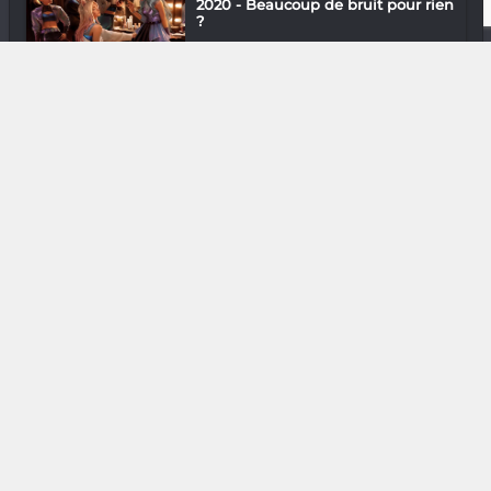
2020 - Beaucoup de bruit pour rien
?
In & Out
Fo’Saina : Les deux font la paire
Assos
Mirana Haller Zafitsiano « Balayer
les c...
Photographie
Mamy Nirina Razafindrakoto : En
terre Za...
Gastronomie
Anjou Mozaïk : Plus qu’un vin, c’est
un...