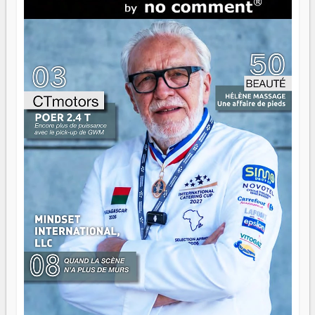
direction peut éclairer autant qu'elle peut consumer. C'est
là que les aînés entrent en scène — pas pour reprendre le
gouvernail, mais pour montrer où sont les récifs. Les jeunes
ont la force, les vieux ont l'expérience, comme on dit. Ce
n'est pas un combat de générations — c'est une question
d'équipage. Partagez vos réussites, mais aussi vos échecs.
Surtout vos échecs, d'ailleurs — ils enseignent mieux que
n'importe quel manuel. À Madagascar, la barque avance.
Il faut juste s'assurer que tout le monde rame dans le
même sens.