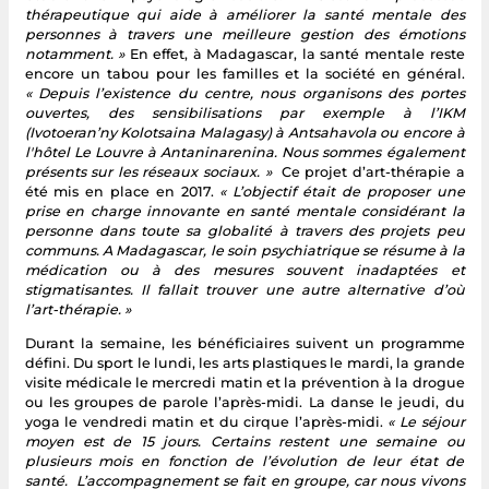
thérapeutique qui aide à améliorer la santé mentale des
personnes à travers une meilleure gestion des émotions
notamment. »
En effet, à Madagascar, la santé mentale reste
encore un tabou pour les familles et la société en général.
« Depuis l’existence du centre, nous organisons des portes
ouvertes, des sensibilisations par exemple à l’IKM
(Ivotoeran’ny Kolotsaina Malagasy) à Antsahavola ou encore à
l'hôtel Le Louvre à Antaninarenina. Nous sommes également
présents sur les réseaux sociaux. »
Ce projet d’art-thérapie a
été mis en place en 2017.
« L’objectif était de proposer une
prise en charge innovante en santé mentale considérant la
personne dans toute sa globalité à travers des projets peu
communs. A Madagascar, le soin psychiatrique se résume à la
médication ou à des mesures souvent inadaptées et
stigmatisantes. Il fallait trouver une autre alternative d’où
l’art-thérapie. »
Durant la semaine, les bénéficiaires suivent un programme
défini. Du sport le lundi, les arts plastiques le mardi, la grande
visite médicale le mercredi matin et la prévention à la drogue
ou les groupes de parole l’après-midi. La danse le jeudi, du
yoga le vendredi matin et du cirque l’après-midi.
« Le séjour
moyen est de 15 jours. Certains restent une semaine ou
plusieurs mois en fonction de l’évolution de leur état de
santé.
L’accompagnement se fait en groupe, car nous vivons