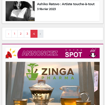
Ashiko Ratovo : Artiste touche-à-tout
3 février 2023
‹
1
2
3
4
›