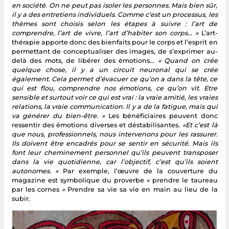
en société. On ne peut pas isoler les personnes. Mais bien sûr,
il y a des entretiens individuels. Comme c’est un processus, les
thèmes sont choisis selon les étapes à suivre : l’art de
comprendre, l’art de vivre, l’art d’habiter son corps… »
L’art-
thérapie apporte donc des bienfaits pour le corps et l’esprit en
permettant de conceptualiser des images, de s’exprimer au-
delà des mots, de libérer des émotions…
« Quand on crée
quelque chose, il y a un circuit neuronal qui se crée
également. Cela permet d’évacuer ce qu’on a dans la tête, ce
qui est flou, comprendre nos émotions, ce qu’on vit. Etre
sensible et surtout voir ce qui est vrai : la vraie amitié, les vraies
relations, la vraie communication. Il y a de la fatigue, mais qui
va générer du bien-être. »
Les bénéficiaires peuvent donc
ressentir des émotions diverses et déstabilisantes
. «Et c’est là
que nous, professionnels, nous intervenons pour les rassurer.
Ils doivent être encadrés pour se sentir en sécurité. Mais ils
font leur cheminement personnel qu’ils peuvent transposer
dans la vie quotidienne, car l’objectif, c’est qu’ils soient
autonomes. »
Par exemple, l’œuvre de la couverture du
magazine est symbolique du proverbe « prendre le taureau
par les cornes
»
Prendre sa vie sa vie en main au lieu de la
subir.