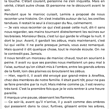
la touche. C’était courant, personne ne s’en inquiéta. Mais en
vérité, c’était autre chose. Et personne ne le découvrit avant le
soir.
Pendant que le manioc cuisait, Lemira a proposé de nous
raconter une histoire. On s’est installés autour de lui, les oreilles
tendues. Il restait le seul à s’occuper du feu, calmement.
— Je vais vous raconter ce qui s’est passé cette nuit, dit-il sans
nous regarder, ses mains tournant distraitement les racines sur
les braises. Monsieur Beza, c’est lui qui garde le village la nuit. Il
dort le jour. Avant, il gardait les zébus, mais maintenant, c’est
lui qui veille. Il ne parle presque jamais, vous avez remarqué.
Mais quand il dit quelque chose, tout le monde écoute. On ne
le contredit pas. Jamais.
Il nous tendit un morceau de manioc chaud, tout en souriant à
peine. Il avait vu que ses paroles nous mettaient un peu mal à
l’aise, surtout qu’on s’était mis à l’ombre, entre les grands arbres
de la forêt, loin des plaines où broutaient les zébus.
— Hier, reprit-il, il avait été envoyé par grand-mère à Anefitra,
chez des membres de notre famille. Il était parti tôt, pour ne pas
se faire prendre par la nuit. Mais même comme ça, il est revenu
très tard. C’est la première fois que je le vois rentrer à une heure
pareille.
Il marqua une pause, observant les flammes.
— Ce soir-là, avant qu’il n’arrive, il y avait comme des ombres
qui passaient dans la cour, furtives, glissant entre les arbres,