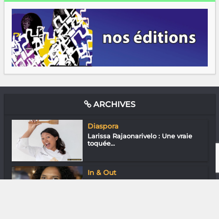
ARCHIVES
Diaspora
Larissa Rajaonarivelo : Une vraie
toquée...
In & Out
Madagascar Internet Mobile School
Projec...