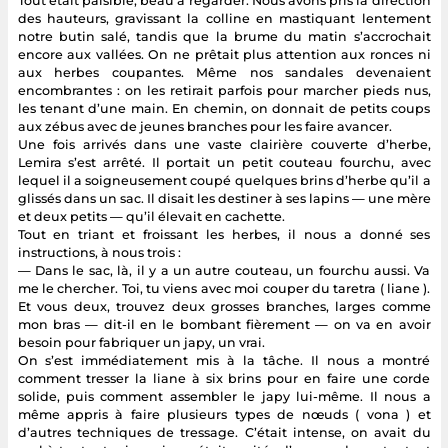
Tout était paisible, beau à regarder. Nous avons pris la direction
des hauteurs, gravissant la colline en mastiquant lentement
notre butin salé, tandis que la brume du matin s’accrochait
encore aux vallées. On ne prêtait plus attention aux ronces ni
aux herbes coupantes. Même nos sandales devenaient
encombrantes : on les retirait parfois pour marcher pieds nus,
les tenant d’une main. En chemin, on donnait de petits coups
aux zébus avec de jeunes branches pour les faire avancer.
Une fois arrivés dans une vaste clairière couverte d’herbe,
Lemira s’est arrêté. Il portait un petit couteau fourchu, avec
lequel il a soigneusement coupé quelques brins d’herbe qu’il a
glissés dans un sac. Il disait les destiner à ses lapins — une mère
et deux petits — qu’il élevait en cachette.
Tout en triant et froissant les herbes, il nous a donné ses
instructions, à nous trois :
— Dans le sac, là, il y a un autre couteau, un fourchu aussi. Va
me le chercher. Toi, tu viens avec moi couper du taretra ( liane ).
Et vous deux, trouvez deux grosses branches, larges comme
mon bras — dit-il en le bombant fièrement — on va en avoir
besoin pour fabriquer un japy, un vrai.
On s’est immédiatement mis à la tâche. Il nous a montré
comment tresser la liane à six brins pour en faire une corde
solide, puis comment assembler le japy lui-même. Il nous a
même appris à faire plusieurs types de nœuds ( vona ) et
d’autres techniques de tressage. C’était intense, on avait du