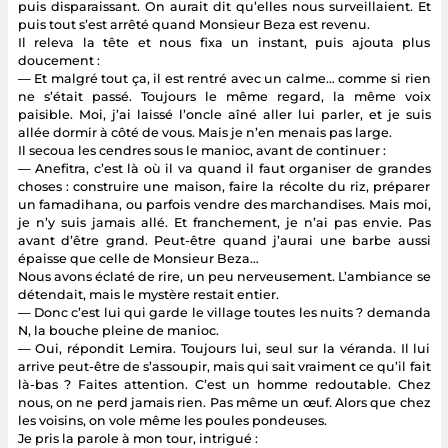
puis disparaissant. On aurait dit qu’elles nous surveillaient. Et
puis tout s’est arrêté quand Monsieur Beza est revenu.
Il releva la tête et nous fixa un instant, puis ajouta plus
doucement :
— Et malgré tout ça, il est rentré avec un calme… comme si rien
ne s’était passé. Toujours le même regard, la même voix
paisible. Moi, j’ai laissé l’oncle aîné aller lui parler, et je suis
allée dormir à côté de vous. Mais je n’en menais pas large.
Il secoua les cendres sous le manioc, avant de continuer :
— Anefitra, c’est là où il va quand il faut organiser de grandes
choses : construire une maison, faire la récolte du riz, préparer
un famadihana, ou parfois vendre des marchandises. Mais moi,
je n’y suis jamais allé. Et franchement, je n’ai pas envie. Pas
avant d’être grand. Peut-être quand j’aurai une barbe aussi
épaisse que celle de Monsieur Beza…
Nous avons éclaté de rire, un peu nerveusement. L’ambiance se
détendait, mais le mystère restait entier.
— Donc c’est lui qui garde le village toutes les nuits ? demanda
N, la bouche pleine de manioc.
— Oui, répondit Lemira. Toujours lui, seul sur la véranda. Il lui
arrive peut-être de s’assoupir, mais qui sait vraiment ce qu’il fait
là-bas ? Faites attention. C’est un homme redoutable. Chez
nous, on ne perd jamais rien. Pas même un œuf. Alors que chez
les voisins, on vole même les poules pondeuses.
Je pris la parole à mon tour, intrigué :