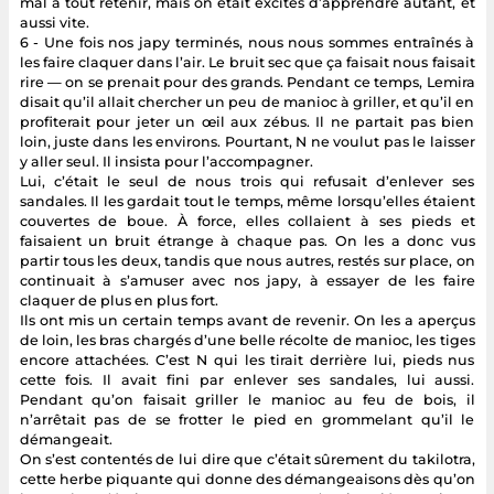
mal à tout retenir, mais on était excités d’apprendre autant, et
aussi vite.
6 - Une fois nos japy terminés, nous nous sommes entraînés à
les faire claquer dans l’air. Le bruit sec que ça faisait nous faisait
rire — on se prenait pour des grands. Pendant ce temps, Lemira
disait qu’il allait chercher un peu de manioc à griller, et qu’il en
profiterait pour jeter un œil aux zébus. Il ne partait pas bien
loin, juste dans les environs. Pourtant, N ne voulut pas le laisser
y aller seul. Il insista pour l’accompagner.
Lui, c’était le seul de nous trois qui refusait d’enlever ses
sandales. Il les gardait tout le temps, même lorsqu’elles étaient
couvertes de boue. À force, elles collaient à ses pieds et
faisaient un bruit étrange à chaque pas. On les a donc vus
partir tous les deux, tandis que nous autres, restés sur place, on
continuait à s’amuser avec nos japy, à essayer de les faire
claquer de plus en plus fort.
Ils ont mis un certain temps avant de revenir. On les a aperçus
de loin, les bras chargés d’une belle récolte de manioc, les tiges
encore attachées. C’est N qui les tirait derrière lui, pieds nus
cette fois. Il avait fini par enlever ses sandales, lui aussi.
Pendant qu’on faisait griller le manioc au feu de bois, il
n’arrêtait pas de se frotter le pied en grommelant qu’il le
démangeait.
On s’est contentés de lui dire que c’était sûrement du takilotra,
cette herbe piquante qui donne des démangeaisons dès qu’on