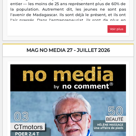
entier — les moins de 25 ans représentent plus de 60% de
la population. Autrement dit, les jeunes ne sont pas
l'avenir de Madagascar. Ils sont déjà le présent, et ils ont
l'air pressés. Dans l'entrepreneuriat, ils sont de plus en
plus nombreux à se lancer, à créer, à risquer — souvent
Voir plus
sans filet, souvent sans aide, mais toujours avec cette
énergie un peu folle qui fait qu'on se demande s'ils
dorment vraiment la nuit. En culture, les nouvelles sont
encore meilleures. Aina Rasamoelina vient de décrocher le
MAG NO MEDIA 27 - JUILLET 2026
Prix RFI Instrumental Afrique. Miangaly Elia rafle le Prix
Paritana 2026. Madagascar rayonne, et ce sont des mains
jeunes qui tiennent la torche. Alors oui, on pourrait
s'arrêter là, applaudir et rentrer chez soi satisfait. Mais ce
serait passer à côté d'une chose essentielle. La fougue, ça
brûle fort — et parfois, ça brûle vite. Une flamme sans
direction peut éclairer autant qu'elle peut consumer. C'est
là que les aînés entrent en scène — pas pour reprendre le
gouvernail, mais pour montrer où sont les récifs. Les jeunes
ont la force, les vieux ont l'expérience, comme on dit. Ce
n'est pas un combat de générations — c'est une question
d'équipage. Partagez vos réussites, mais aussi vos échecs.
Surtout vos échecs, d'ailleurs — ils enseignent mieux que
n'importe quel manuel. À Madagascar, la barque avance.
Il faut juste s'assurer que tout le monde rame dans le
même sens.