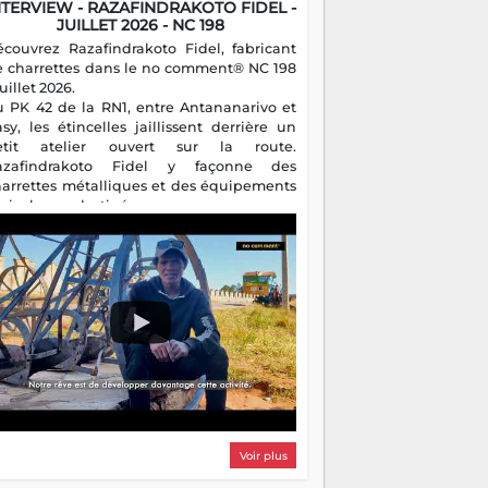
NTERVIEW - RAZAFINDRAKOTO FIDEL -
JUILLET 2026 - NC 198
écouvrez Razafindrakoto Fidel, fabricant
e charrettes dans le no comment® NC 198
juillet 2026.
u PK 42 de la RN1, entre Antananarivo et
asy, les étincelles jaillissent derrière un
etit atelier ouvert sur la route.
azafindrakoto Fidel y façonne des
harrettes métalliques et des équipements
gricoles destinés aux campagnes
algaches. Héritier d'un savoir-faire
milial, il perpétue un métier discret mais
sentiel.
Voir plus