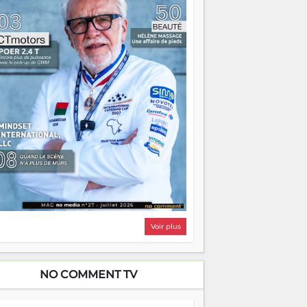
i, on pourrait s'arrêter là, applaudir et
ntrer chez soi satisfait. Mais ce serait
asser à côté d'une chose essentielle. La
ugue, ça brûle fort — et parfois, ça brûle
ite. Une flamme sans direction peut
lairer autant qu'elle peut consumer. C'est
à que les aînés entrent en scène — pas
our reprendre le gouvernail, mais pour
ntrer où sont les récifs. Les jeunes ont la
rce, les vieux ont l'expérience, comme on
t. Ce n'est pas un combat de générations
 c'est une question d'équipage. Partagez
s réussites, mais aussi vos échecs. Surtout
os échecs, d'ailleurs — ils enseignent
ieux que n'importe quel manuel. À
dagascar, la barque avance. Il faut juste
'assurer que tout le monde rame dans le
ême sens.
Voir plus
NO COMMENT TV