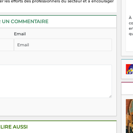
er les efforts des professionnels du secteur et à encourager
À
R UN COMMENTAIRE
c
en
Email
qu
LIRE AUSSI