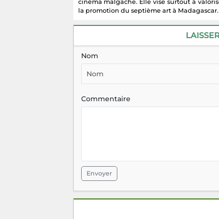
cinéma malgache. Elle vise surtout à valoris
la promotion du septième art à Madagascar.
LAISSE
Nom
Commentaire
Envoyer