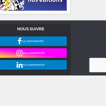
NOUS SUIVRE
no comment®
no comment®
no comment®