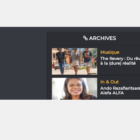
ARCHIVES
Musique
The Revery : Du rê
à la (dure) réalité
In & Out
Ando Razafiaritsara
Alefa ALFA
Littérature
Catmouse James 
Rolling Pen « Évite
la...