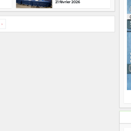
21 février 2026
ou
re
p
fo
›
v
éc
l
p
mo
fo
di
—
vo
v
m
Ma
s
m