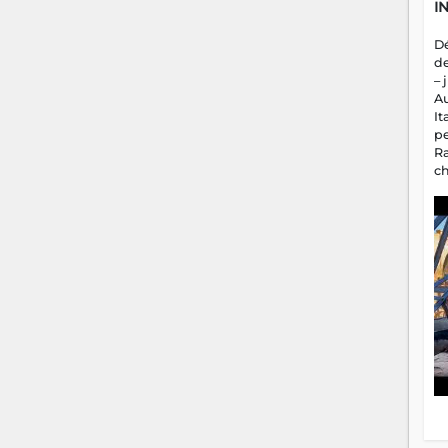
I
D
d
– 
A
It
p
R
c
a
m
fa
es