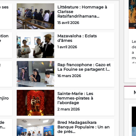
e ses
Littérature : Hommage à
Clarisse
Ratsifandrihamana...
15 avril 2026
tion
Mazavaloha : Eclats
e
d’âmes
Le
de
1 avril 2026
a
m
de
:
Rap francophone : Gazo et
ne
La Fouine se partagent l...
dé
16 mars 2026
l'
no
so
Sainte-Marie : Les
to
njiro
femmes-pirates à
f
l’abordage
vr
2 mars 2026
s
vi
 de
Bred Madagasikara
Af
...
Banque Populaire : Un an
2
de prés...
ma