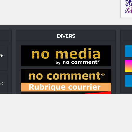
DIVERS
ve
 :
&
r