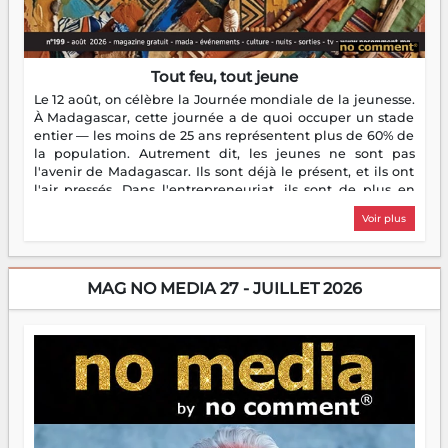
Tout feu, tout jeune
Le 12 août, on célèbre la Journée mondiale de la jeunesse.
À Madagascar, cette journée a de quoi occuper un stade
entier — les moins de 25 ans représentent plus de 60% de
la population. Autrement dit, les jeunes ne sont pas
l'avenir de Madagascar. Ils sont déjà le présent, et ils ont
l'air pressés. Dans l'entrepreneuriat, ils sont de plus en
plus nombreux à se lancer, à créer, à risquer — souvent
Voir plus
sans filet, souvent sans aide, mais toujours avec cette
énergie un peu folle qui fait qu'on se demande s'ils
dorment vraiment la nuit. En culture, les nouvelles sont
encore meilleures. Aina Rasamoelina vient de décrocher le
MAG NO MEDIA 27 - JUILLET 2026
Prix RFI Instrumental Afrique. Miangaly Elia rafle le Prix
Paritana 2026. Madagascar rayonne, et ce sont des mains
jeunes qui tiennent la torche. Alors oui, on pourrait
s'arrêter là, applaudir et rentrer chez soi satisfait. Mais ce
serait passer à côté d'une chose essentielle. La fougue, ça
brûle fort — et parfois, ça brûle vite. Une flamme sans
direction peut éclairer autant qu'elle peut consumer. C'est
là que les aînés entrent en scène — pas pour reprendre le
gouvernail, mais pour montrer où sont les récifs. Les jeunes