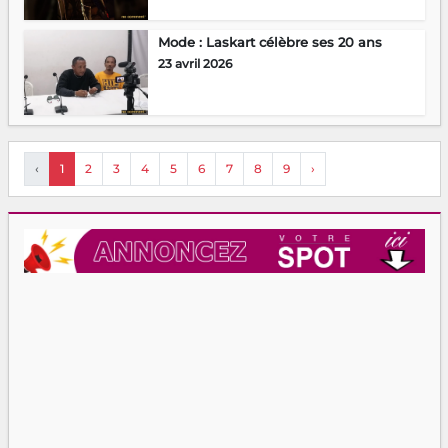
Mode : Laskart célèbre ses 20 ans
23 avril 2026
‹
1
2
3
4
5
6
7
8
9
›