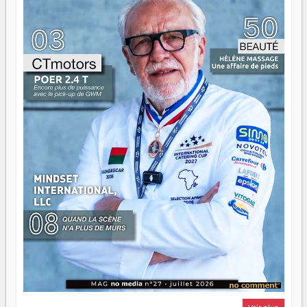
ont la force, les vieux ont l'expérience, comme on dit. Ce
n'est pas un combat de générations — c'est une question
d'équipage. Partagez vos réussites, mais aussi vos échecs.
Surtout vos échecs, d'ailleurs — ils enseignent mieux que
n'importe quel manuel. À Madagascar, la barque avance.
Il faut juste s'assurer que tout le monde rame dans le
même sens.