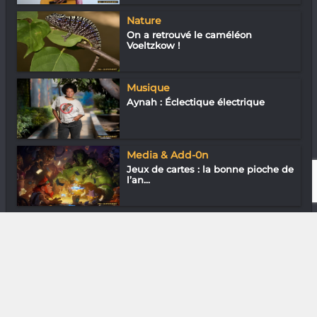
Nature
On a retrouvé le caméléon
Voeltzkow !
Musique
Aynah : Éclectique électrique
Media & Add-0n
Jeux de cartes : la bonne pioche de
l’an...
Gastronomie
Saint Amour 2016 Domaine des
Billards