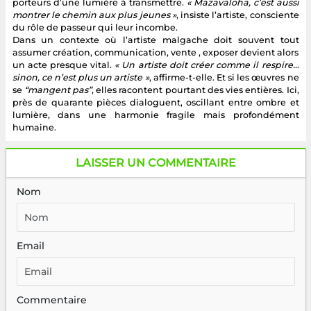
porteurs d’une lumière à transmettre.
« Mazavaloha, c’est aussi
montrer le chemin aux plus jeunes »
, insiste l’artiste, consciente
du rôle de passeur qui leur incombe.
Dans un contexte où l’artiste malgache doit souvent tout
assumer création, communication, vente , exposer devient alors
un acte presque vital.
« Un artiste doit créer comme il respire…
sinon, ce n’est plus un artiste »
, affirme-t-elle. Et si les œuvres ne
se
“mangent pas”
, elles racontent pourtant des vies entières. Ici,
près de quarante pièces dialoguent, oscillant entre ombre et
lumière, dans une harmonie fragile mais profondément
humaine.
LAISSER UN COMMENTAIRE
Nom
Email
Commentaire