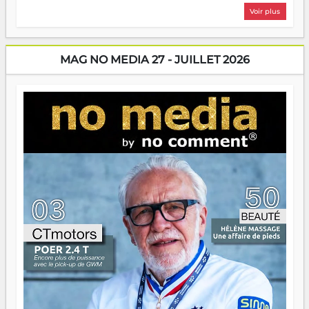
plus nombreux à se lancer, à créer, à risquer — souvent
Voir plus
sans filet, souvent sans aide, mais toujours avec cette
énergie un peu folle qui fait qu'on se demande s'ils
dorment vraiment la nuit. En culture, les nouvelles sont
encore meilleures. Aina Rasamoelina vient de décrocher le
MAG NO MEDIA 27 - JUILLET 2026
Prix RFI Instrumental Afrique. Miangaly Elia rafle le Prix
Paritana 2026. Madagascar rayonne, et ce sont des mains
jeunes qui tiennent la torche. Alors oui, on pourrait
s'arrêter là, applaudir et rentrer chez soi satisfait. Mais ce
serait passer à côté d'une chose essentielle. La fougue, ça
brûle fort — et parfois, ça brûle vite. Une flamme sans
direction peut éclairer autant qu'elle peut consumer. C'est
là que les aînés entrent en scène — pas pour reprendre le
gouvernail, mais pour montrer où sont les récifs. Les jeunes
ont la force, les vieux ont l'expérience, comme on dit. Ce
n'est pas un combat de générations — c'est une question
d'équipage. Partagez vos réussites, mais aussi vos échecs.
Surtout vos échecs, d'ailleurs — ils enseignent mieux que
n'importe quel manuel. À Madagascar, la barque avance.
Il faut juste s'assurer que tout le monde rame dans le
même sens.