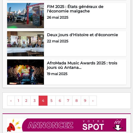
FIM 2025 : États généraux de
l'économie malgache
26 mai 2025
Deux jours d'Histoire et d'économie
22 mai 2025
AfroMada Music Awards 2025 : trois
jours où Antana...
19 mai 2025
‹
1
2
3
4
5
6
7
8
9
›