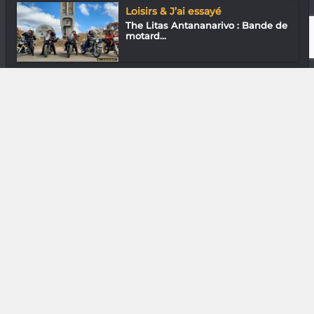
Loisirs & J’ai essayé
The Litas Antananarivo : Bande de
motard...
Assos
Soja Ramiandrisoa Fulgence « Les
albinos...
DIVERS